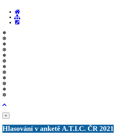
❅
❆
❅
❆
❅
❆
❅
❆
❅
❆
❅
❆
Zavřít
×
Hlasování v anketě A.T.I.C. ČR 2021