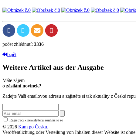
počet zhlédnutí:
3336
zpět
Weitere Artikel aus der Ausgabe
Máte zájem
o zásílání novinek?
Zadejte Vaši emailovou adresu a zajistěte si tak aktuality z České repu
Registrací k newsletteru souhlasíte se
zásadami ochrany osobních údajů
© 2026
Kam po Česku.
Veröffentlichung oder Verteilung von Inhalten dieser Website ist oh