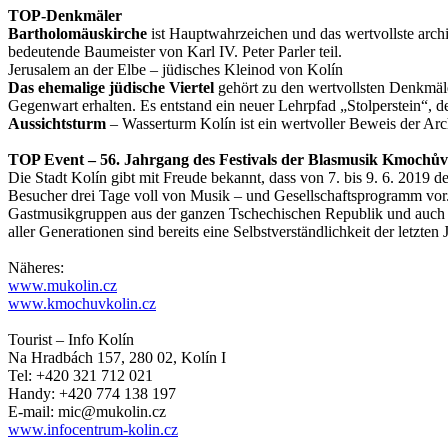
TOP-Denkmäler
Bartholomäuskirche
ist Hauptwahrzeichen und das wertvollste arch
bedeutende Baumeister von Karl IV. Peter Parler teil.
Jerusalem an der Elbe – jüdisches Kleinod von Kolín
Das ehemalige jüdische Viertel
gehört zu den wertvollsten Denkmäle
Gegenwart erhalten. Es entstand ein neuer Lehrpfad „Stolperstein“, 
Aussichtsturm
– Wasserturm Kolín ist ein wertvoller Beweis der Arch
TOP Event – 56. Jahrgang des Festivals der Blasmusik Kmochův
Die Stadt Kolín gibt mit Freude bekannt, dass von 7. bis 9. 6. 2019 d
Besucher drei Tage voll von Musik – und Gesellschaftsprogramm vor.
Gastmusikgruppen aus der ganzen Tschechischen Republik und auch at
aller Generationen sind bereits eine Selbstverständlichkeit der letzten
Näheres:
www.mukolin.cz
www.kmochuvkolin.cz
Tourist – Info Kolín
Na Hradbách 157, 280 02, Kolín I
Tel: +420 321 712 021
Handy: +420 774 138 197
E-mail: mic@mukolin.cz
www.infocentrum-kolin.cz