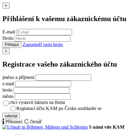
Zavřít
×
Přihlášení k vašemu zákaznickému účtu
E-mail
Heslo
Zapomněl jsem heslo
Přihlásit
Zavřít
×
Registrace vašeho zákaznického účtu
jméno a příjmení
e-mail
heslo
město
chci vystavit fakturu na firmu
Registrací účtu KAM po Česku souhlasíte se
zásady ochrany osob
odeslat
Přítomní:
čtenář
S námi víte KAM