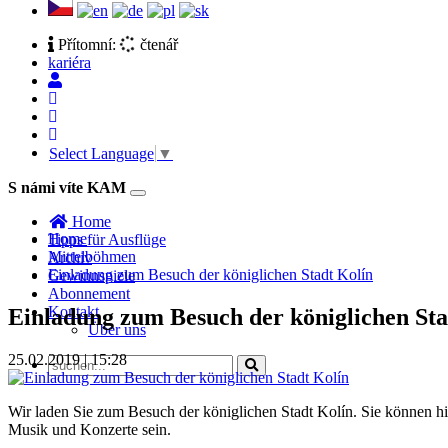
Přítomní:
čtenář
kariéra
Select Language
▼
S námi víte KAM
Toggle
navigation
Home
Home
Tipps für Ausflüge
Mittelböhmen
Archiv
Einladung zum Besuch der königlichen Stadt Kolín
Gewinnspiele
Abonnement
Kontakt
Einladung zum Besuch der königlichen Sta
Über uns
25.02.2019 | 15:28
Wir laden Sie zum Besuch der königlichen Stadt Kolín. Sie können 
Musik und Konzerte sein.