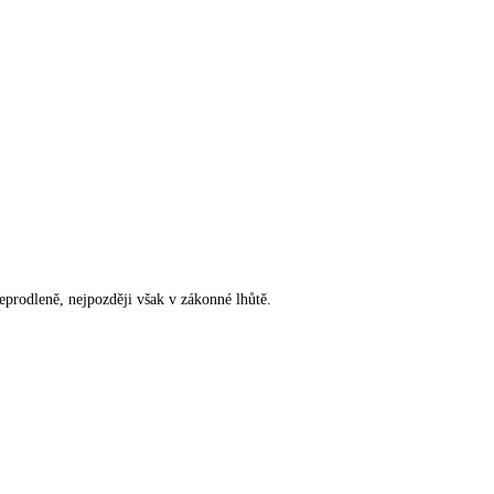
rodleně, nejpozději však v zákonné lhůtě.