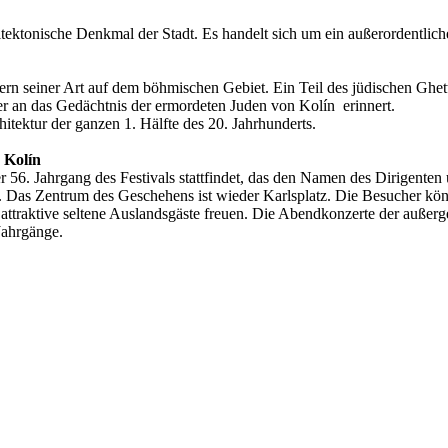
itektonische Denkmal der Stadt. Es handelt sich um ein außerordentlic
rn seiner Art auf dem böhmischen Gebiet. Ein Teil des jüdischen Ghet
der an das Gedächtnis der ermordeten Juden von Kolín erinnert.
itektur der ganzen 1. Hälfte des 20. Jahrhunderts.
 Kolín
er 56. Jahrgang des Festivals stattfindet, das den Namen des Dirigente
 Das Zentrum des Geschehens ist wieder Karlsplatz. Die Besucher könn
traktive seltene Auslandsgäste freuen. Die Abendkonzerte der außerge
 Jahrgänge.