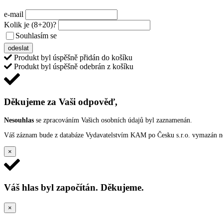
e-mail
Kolik je
(8+20)
?
Souhlasím se
VŠEOBECNÝMI PODMÍNKAMI ANKETY O CENY
odeslat
Produkt byl úspěšně přidán do košíku
Produkt byl úspěšně odebrán z košíku
Děkujeme za Vaši odpověď,
Nesouhlas
se zpracováním Vašich osobních údajů byl zaznamenán.
Váš záznam bude z databáze Vydavatelstvím KAM po Česku s.r.o. vymazán nep
×
Váš hlas byl započítán. Děkujeme.
×