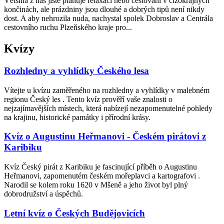
Většina z nás jistě plánuje relaxaci nebo cestování v cizokrajných
končinách, ale prázdniny jsou dlouhé a dobrých tipů není nikdy
dost. A aby nehrozila nuda, nachystal spolek Dobroslav a Centrála
cestovního ruchu Plzeňského kraje pro...
Kvízy
Rozhledny a vyhlídky Českého lesa
Vítejte u kvízu zaměřeného na rozhledny a vyhlídky v malebném
regionu Český les . Tento kvíz prověří vaše znalosti o
nejzajímavějších místech, která nabízejí nezapomenutelné pohledy
na krajinu, historické památky i přírodní krásy.
Kvíz o Augustinu Heřmanovi - Českém pirátovi z
Karibiku
Kvíz Český pirát z Karibiku je fascinující příběh o Augustinu
Heřmanovi, zapomenutém českém mořeplavci a kartografovi .
Narodil se kolem roku 1620 v Mšeně a jeho život byl plný
dobrodružství a úspěchů.
Letní kvíz o Českých Budějovicích