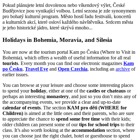
Pokud plánujete letní dovolenou nebo víkendový výlet, České
Budějovice jsou vynikající volbou. Letní sezona je zde synonymem
pro bohatý kulturní program. Město hostí řadu festivalů, koncertů
a kulturních akcí, které osloví každého návštěvníka. Srdcem města
je jeho historické jádro, které skrývá mnoho...
Holidays in Bohemia, Moravia, and Silesia
You are now at the tourism portal Kam po Česku (Where to Visit in
Bohemia), which offers a wealth of useful information for all real
tourists
. Every month you can find our electronic magazines
Kam
po Česku
,
Travel Eye
and
Open Czechia
, including an
archive
of
earlier issues.
You can browse at your leisure and choose some interesting places
to spend your
holiday
, either at one of the
castles or chateaus
or
perhaps an interesting
monastery
, and just so you don’t miss any of
the accompanying events, we provide a clear and up-to-date
calendar of events
. The section
KAM pro děti (WHERE
for
Children)
is aimed at the little ones and their parents, who are sure
to appreciate the chance to
spend some free time
with their kids;
older children can present some of our
tips for school trips
to their
class. It’s also worth looking at the
accommodation
section, where
you can choose just the right chalet, hotel or guesthouse to spend