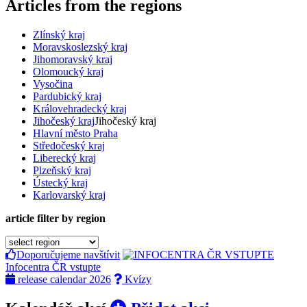
Articles from the regions
Zlínský kraj
Moravskoslezský kraj
Jihomoravský kraj
Olomoucký kraj
Vysočina
Pardubický kraj
Královehradecký kraj
Jihočeský kraj
Jihočeský kraj
Hlavní město Praha
Středočeský kraj
Liberecký kraj
Plzeňský kraj
Ústecký kraj
Karlovarský kraj
article filter by region
Doporučujeme navštívit
Infocentra ČR vstupte
release calendar 2026
Kvízy