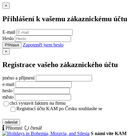
Zavřít
×
Přihlášení k vašemu zákaznickému účtu
E-mail
Heslo
Zapomněl jsem heslo
Přihlásit
Zavřít
×
Registrace vašeho zákaznického účtu
jméno a příjmení
e-mail
heslo
město
chci vystavit fakturu na firmu
Registrací účtu KAM po Česku souhlasíte se
zásady ochrany osobních údajů
odeslat
Přítomní:
čtenář
S námi víte KAM