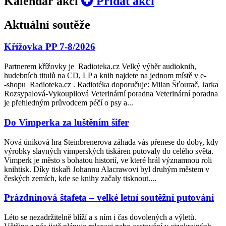
Kalendář akcí
Přidat akci
Aktuální soutěže
Křížovka PP 7-8/2026
Partnerem křížovky je ­ Radioteka.cz Velký výběr audioknih,
hudebních titulů na CD, LP a knih najdete na jednom místě v e­
‑shopu ­ Radioteka.cz . Radiotéka doporučuje: Milan Šťourač, Jarka
Rozsypalová­‑Vykoupilová Veterinární poradna Veterinární poradna
je přehledným průvodcem péčí o psy a...
Do Vimperka za luštěním šifer
Nová úniková hra Steinbrenerova záhada vás přenese do doby, kdy
výrobky slavných vimperských tiskáren putovaly do celého světa.
Vimperk je město s bohatou historií, ve které hrál významnou roli
knihtisk. Díky tiskaři Johannu Alacrawovi byl druhým městem v
českých zemích, kde se knihy začaly tisknout....
Prázdninová štafeta – velké letní soutěžní putování
Léto se nezadržitelně blíží a s ním i čas dovolených a výletů.