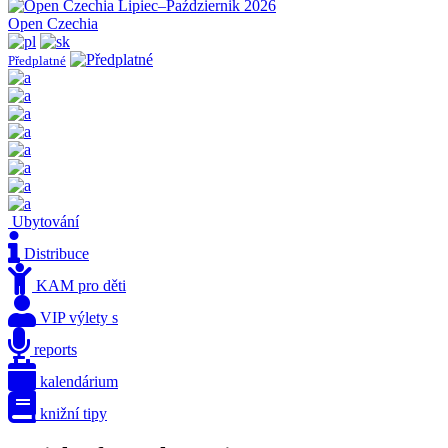
Open Czechia
Předplatné
Ubytování
Distribuce
KAM pro děti
VIP výlety s
reports
kalendárium
knižní tipy