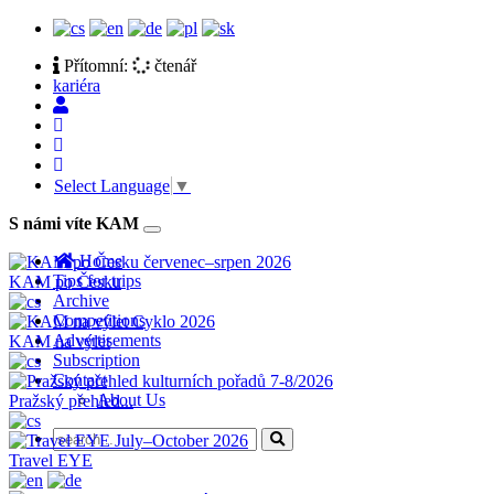
Přítomní:
čtenář
kariéra
Select Language
▼
S námi víte KAM
Toggle
navigation
Home
Tips for trips
KAM po Česku
Archive
Competitions
Advertisements
KAM na výlet
Subscription
Contact
About Us
Pražský přehled...
Travel EYE