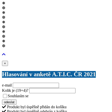
❅
❆
❅
❆
❅
❆
❅
❆
❅
❆
Zavřít
×
Hlasování v anketě A.T.I.C. ČR 2021
e-mail
Kolik je
(19+4)
?
Souhlasím se
VŠEOBECNÝMI PODMÍNKAMI ANKETY O CENY
odeslat
Produkt byl úspěšně přidán do košíku
Produkt byl úspěšně odebrán z košíku