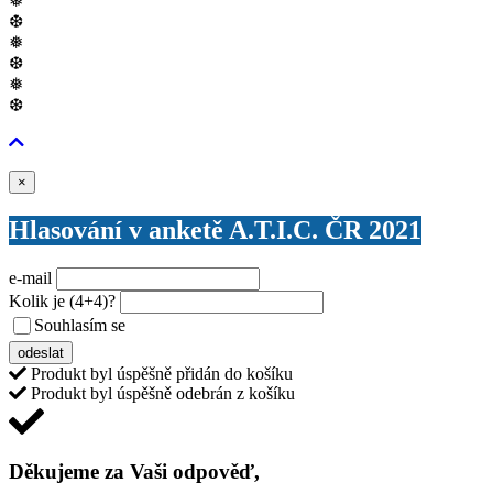
❅
❆
❅
❆
❅
❆
Zavřít
×
Hlasování v anketě A.T.I.C. ČR 2021
e-mail
Kolik je
(4+4)
?
Souhlasím se
VŠEOBECNÝMI PODMÍNKAMI ANKETY O CENY
odeslat
Produkt byl úspěšně přidán do košíku
Produkt byl úspěšně odebrán z košíku
Děkujeme za Vaši odpověď,