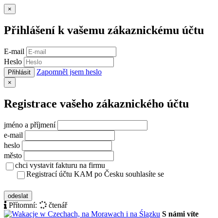
Zavřít
×
Přihlášení k vašemu zákaznickému účtu
E-mail
Heslo
Zapomněl jsem heslo
Přihlásit
Zavřít
×
Registrace vašeho zákaznického účtu
jméno a příjmení
e-mail
heslo
město
chci vystavit fakturu na firmu
Registrací účtu KAM po Česku souhlasíte se
zásady ochrany osobních údajů
odeslat
Přítomní:
čtenář
S námi víte