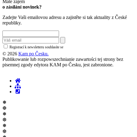
Máte zájem
o zásílání novinek?
Zadejte Vaši emailovou adresu a zajistěte si tak aktuality z České
republiky.
Registrací k newsletteru souhlasíte se
zásadami ochrany osobních údajů
© 2026
Kam po Česku.
Publikowanie lub rozpowszechnianie zawartości tej strony bez
pisemnej zgody edytora KAM po Česku, jest zabronione.
❅
❆
❅
❆
❅
❆