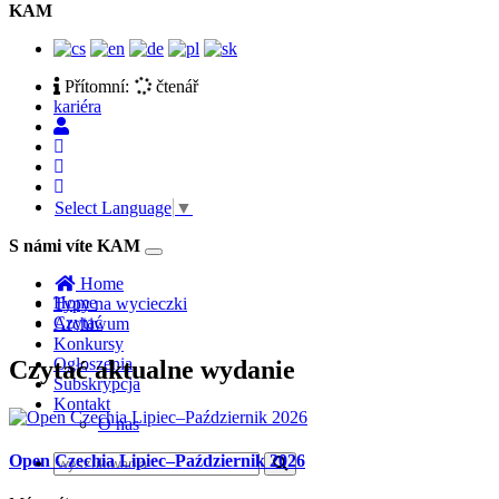
KAM
Přítomní:
čtenář
kariéra
Select Language
▼
S námi víte KAM
Toggle
navigation
Home
Home
Typy na wycieczki
Czytać
Archiwum
Konkursy
Ogłoszenia
Czytać aktualne wydanie
Subskrypcja
Kontakt
O nas
Open Czechia Lipiec–Październik 2026