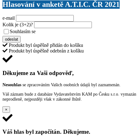
Hlasování v anketě A.T.I.C. ČR 2021
e-mail
Kolik je
(3+2)
?
Souhlasím se
VŠEOBECNÝMI PODMÍNKAMI ANKETY O CENY
odeslat
Produkt byl úspěšně přidán do košíku
Produkt byl úspěšně odebrán z košíku
Děkujeme za Vaši odpověď,
Nesouhlas
se zpracováním Vašich osobních údajů byl zaznamenán.
Váš záznam bude z databáze Vydavatelstvím KAM po Česku s.r.o. vymazán
neprodleně, nejpozději však v zákonné lhůtě.
×
Váš hlas byl započítán. Děkujeme.