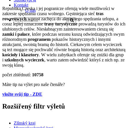
Kontakt
Republika Czeska i jej pogranicze oferują wiele możliwości w
O nas
zakresie spędzania czasu wolnego. Gęstniejąca sieć
tras
rowerowych
wprost zachęca do aktywnego spędzania urlopu, a
coraz lepiej oznaczone
trasy turystyczne
prowadzą turystów do ich
ulubionych celów. Niesłabnącym zainteresowaniem cieszą się
zamki i pałace
, które podczas sezonu kuszą odwiedzających swym
różnorodnym
programem
pokazów historycznych i innymi
atrakcjami, swoistą bramą do historii. Ciekawym celem wycieczek
są też mogące się pochwalić równie bogatą historią oraz architekturą
kościoły i klasztory
. W wielu zabytkach oferuje się zniżki dla grup
i
szkolnych wycieczek
, warto zatem odwiedzić któryś z nich np. ze
swoją klasą.
počet zhlédnutí:
10758
Máte tip na výlet pro naše čtenáře?
vložte svůj tip - ZDE
Rozšířený filtr výletů
Zlínský kraj