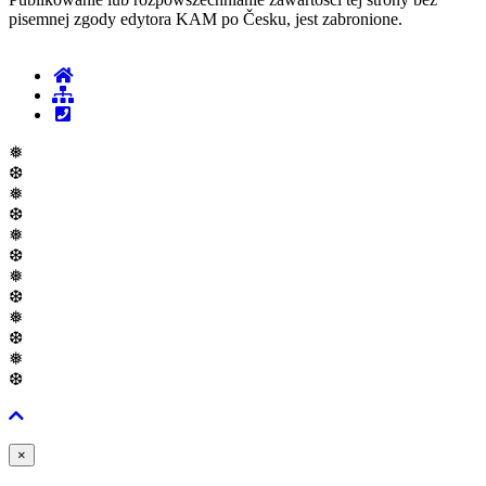
pisemnej zgody edytora KAM po Česku, jest zabronione.
❅
❆
❅
❆
❅
❆
❅
❆
❅
❆
❅
❆
Zavřít
×