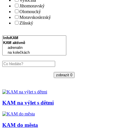
Vysočina
Jihomoravský
Olomoucký
Moravskoslezský
Zlínský
zobrazit
0
KAM na výlet s dětmi
KAM do města