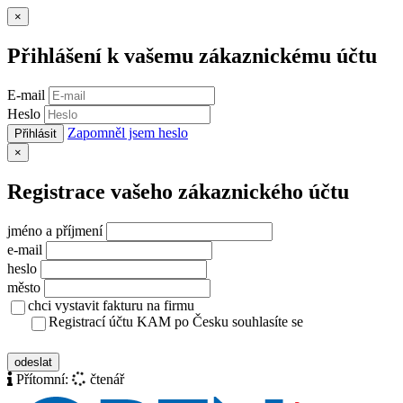
Zavřít
×
Přihlášení k vašemu zákaznickému účtu
E-mail
Heslo
Zapomněl jsem heslo
Přihlásit
Zavřít
×
Registrace vašeho zákaznického účtu
jméno a příjmení
e-mail
heslo
město
chci vystavit fakturu na firmu
Registrací účtu KAM po Česku souhlasíte se
zásady ochrany osobních údajů
odeslat
Přítomní:
čtenář