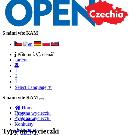
S námi víte KAM
Přítomní:
čtenář
kariéra
Select Language
▼
S námi víte KAM
Toggle
navigation
Home
Home
Typy na wycieczki
Typy na wycieczki
Archiwum
Konkursy
Ogłoszenia
Typy na wycieczki
Subskrypcja