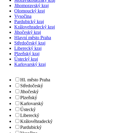
Moravskoslezský kraj
Jihomoravský kraj
Olomoucký kraj
Vysočina
Pardubický kraj
Královehradecký kraj
Jihočeský kraj
Hlavní město Praha
Středočeský kraj
Liberecký kraj
Plzeňský kraj
Ústecký kraj
Karlovarský kraj
Hl. město Praha
Středočeský
Jihočeský
Plzeňský
Karlovarský
Ústecký
Liberecký
Královéhradecký
Pardubický