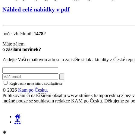
Náhled celé nabídky v pdf
počet zhlédnutí:
14782
Máte zájem
o zásílání novinek?
Zadejte Vaši emailovou adresu a zajistěte si tak aktuality z České repu
Registrací k newsletteru souhlasíte se
zásadami ochrany osobních údajů
© 2026
Kam po Česku.
Publikování či další šíření obsahu www stránek kampocesku.cz bez vědo
možné pouze se souhlasem redakce KAM po Česku. Děkujeme za po
❅