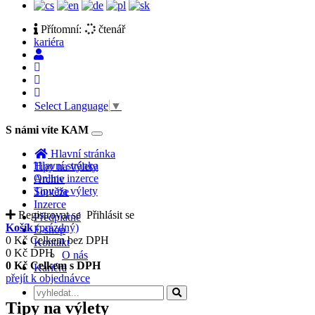
Přítomní:
čtenář
kariéra
Select Language
▼
S námi víte KAM
Toggle
navigation
Hlavní stránka
Hlavní stránka
Tipy na výlety
Online inzerce
Archiv
Tipy na výlety
Soutěže
Inzerce
Registrovat se
Přihlásit se
Předplatné
Košík
(prázdný)
E-shop
0 Kč
Celkem bez DPH
Kontakt
0 Kč
DPH
O nás
0 Kč
Celkem s DPH
Kariéra
přejít k objednávce
Tipy na výlety