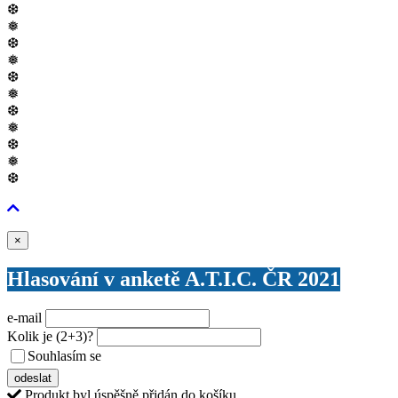
❆
❅
❆
❅
❆
❅
❆
❅
❆
❅
❆
Zavřít
×
Hlasování v anketě A.T.I.C. ČR 2021
e-mail
Kolik je
(2+3)
?
Souhlasím se
VŠEOBECNÝMI PODMÍNKAMI ANKETY O CENY
odeslat
Produkt byl úspěšně přidán do košíku