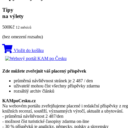
Tipy
na výlety
500
Kč
12 měsíců
(bez omezení rozsahu)
Vložit do košíku
Zde můžete zveřejnit váš placený příspěvek
průměrná návštěvnost stránek je 2 487 / den
uživatelé mohou číst všechny příspěvky zdarma
rozsáhlý archiv článků
KAMpoCesku.cz
Na webovém portálu zveřejňujeme placené i redakční příspěvky z region
knižních recenzí, soutěží, významných výročí, aktualit a ubytování.
- průměrná návštěvnost 2 487/den
- možnost číst turistické časopisy zdarma on-line
- 30 % příspěvků je anglicky, německy, polsky a slovensky