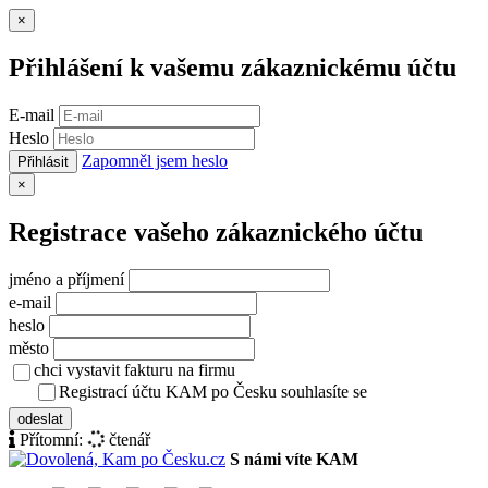
Zavřít
×
Přihlášení k vašemu zákaznickému účtu
E-mail
Heslo
Zapomněl jsem heslo
Přihlásit
Zavřít
×
Registrace vašeho zákaznického účtu
jméno a příjmení
e-mail
heslo
město
chci vystavit fakturu na firmu
Registrací účtu KAM po Česku souhlasíte se
zásady ochrany osob
odeslat
Přítomní:
čtenář
S námi víte KAM