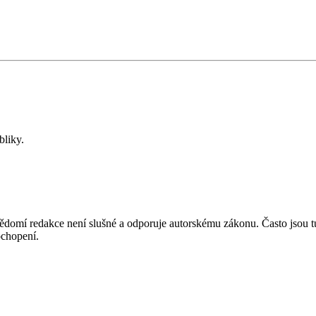
bliky.
mí redakce není slušné a odporuje autorskému zákonu. Často jsou tu zve
chopení.