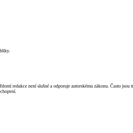
bliky.
mí redakce není slušné a odporuje autorskému zákonu. Často jsou tu zve
chopení.