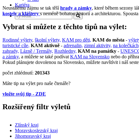
Kariéra
Neustálému zájmu se tak těší
hrady a zámky
, které během sezony lá
kostely a kláštery
s neméně bohatou historií a architekturou. Spoust
Vybrat si můžete z těchto tipů na výlet:
Rodinné výlety
,
školní výlety,
KAM pro děti,
KAM do města
-
výlet
turistické cíle,
KAM aktivně
-
adrenalin,
zimní aktivity,
na kolečkách
zahrady,
Lázně / Termály,
Rozhledny,
KAM na památky
-
UNESC
a zámky
, a můžete se také podívat
KAM na Slovensko
nebo do příhra
Pokud plánujete dovolenou na Slovensko, můžete navštívit i náš ses
počet zhlédnutí:
201343
Máte tip na výlet pro naše čtenáře?
vložte svůj tip - ZDE
Rozšířený filtr výletů
Zlínský kraj
Moravskoslezský kraj
Jihomoravský kraj