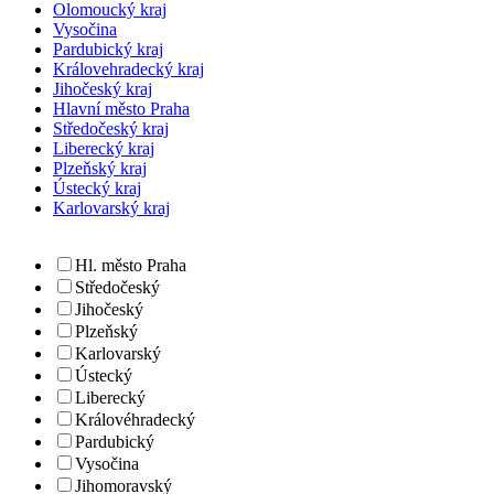
Olomoucký kraj
Vysočina
Pardubický kraj
Královehradecký kraj
Jihočeský kraj
Hlavní město Praha
Středočeský kraj
Liberecký kraj
Plzeňský kraj
Ústecký kraj
Karlovarský kraj
Hl. město Praha
Středočeský
Jihočeský
Plzeňský
Karlovarský
Ústecký
Liberecký
Královéhradecký
Pardubický
Vysočina
Jihomoravský