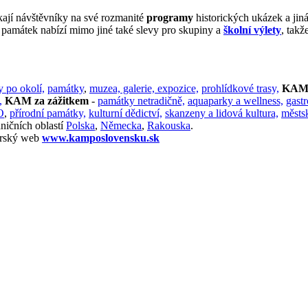
kají návštěvníky na své rozmanité
programy
historických ukázek a jin
a památek nabízí mimo jiné také slevy pro skupiny a
školní výlety
, takž
y po okolí,
památky
,
muzea, galerie, expozice,
prohlídkové trasy,
KAM 
,
KAM za zážitkem
-
památky netradičně,
aquaparky a wellness,
gast
O
,
přírodní památky,
kulturní dědictví,
skanzeny a lidová kultura,
městs
ničních oblastí
Polska
,
Německa
,
Rakouska
.
terský web
www.kamposlovensku.sk