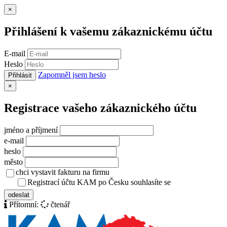
Zavřít
×
Přihlášení k vašemu zákaznickému účtu
E-mail
Heslo
Zapomněl jsem heslo
Přihlásit
Zavřít
×
Registrace vašeho zákaznického účtu
jméno a příjmení
e-mail
heslo
město
chci vystavit fakturu na firmu
Registrací účtu KAM po Česku souhlasíte se
zásady ochrany osob
odeslat
Přítomní:
čtenář