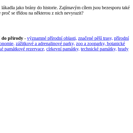
á lákadla jako brány do historie. Zajímavým cílem jsou bezesporu také
e proč se třídou na některou z nich nevyrazit?
do přírody
-
významné přírodní oblasti,
značené pěší trasy,
přírodní
ronomie,
zážitkové a adrenalinové parky,
zoo a zooparky, botanické
ké památkové rezervace,
církevní památky,
technické památky,
hrady