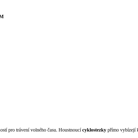
AM
ožností pro trávení volného času. Houstnoucí
cyklostezky
přímo vybízejí 