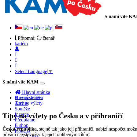
S námi víte K
Přítomní:
čtenář
kariéra
Select Language
▼
S námi víte KAM
Toggle
navigation
Hlavní stránka
Hlavní stránka
Tipy na výlety
Tipy na výlety
Archiv
Soutěže
Inzerce
Tipy na výlety po Česku a v příhraničí
Předplatné
E-shop
Česká republika
, stejně tak jako její příhraničí, nabízí nespočet m
Kontakt
přivádí návštěvníky k jejich oblíbeným cílům.
O nás