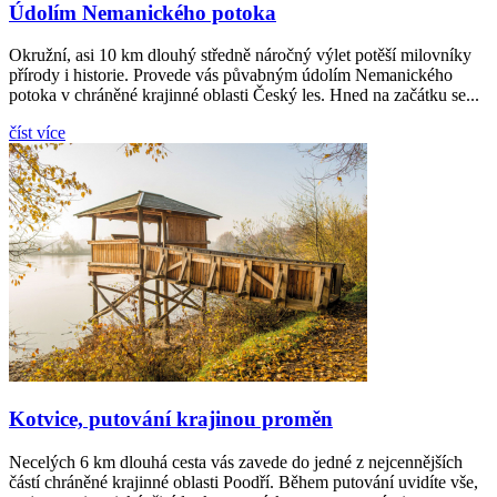
Údolím Nemanického potoka
Okružní, asi 10 km dlouhý středně náročný výlet potěší milovníky
přírody i historie. Provede vás půvabným údolím Nemanického
potoka v chráněné krajinné oblasti Český les. Hned na začátku se...
číst více
Kotvice, putování krajinou proměn
Necelých 6 km dlouhá cesta vás zavede do jedné z nejcennějších
částí chráněné krajinné oblasti Poodří. Během putování uvidíte vše,