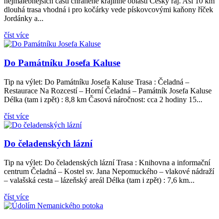
nejmalebnějších částí chráněné krajinné oblasti Český ráj. Asi 10 km
dlouhá trasa vhodná i pro kočárky vede pískovcovými kaňony říček
Jordánky a...
číst více
Do Památníku Josefa Kaluse
Tip na výlet: Do Památníku Josefa Kaluse Trasa : Čeladná –
Restaurace Na Rozcestí – Horní Čeladná – Památník Josefa Kaluse
Délka (tam i zpět) : 8,8 km Časová náročnost: cca 2 hodiny 15...
číst více
Do čeladenských lázní
Tip na výlet: Do čeladenských lázní Trasa : Knihovna a informační
centrum Čeladná – Kostel sv. Jana Nepomuckého – vlakové nádraží
– valašská cesta – lázeňský areál Délka (tam i zpět) : 7,6 km...
číst více