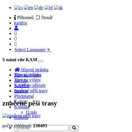
Přítomní:
čtenář
kariéra
Select Language
▼
S námi víte KAM
Toggle
navigation
Hlavní stránka
Hlavní stránka
Tipy na výlety
Tipy na výlety
Archiv
KAM do přírody
Soutěže
značené pěší trasy
Inzerce
Předplatné
E-shop
značené pěší trasy
Kontakt
O nás
Kariéra
počet zhlédnutí:
130493