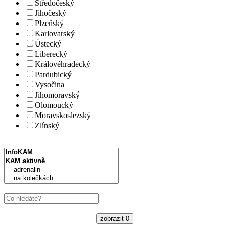
Středočeský
Jihočeský
Plzeňský
Karlovarský
Ústecký
Liberecký
Královéhradecký
Pardubický
Vysočina
Jihomoravský
Olomoucký
Moravskoslezský
Zlínský
zobrazit
0