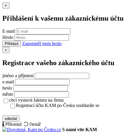
Zavřít
×
Přihlášení k vašemu zákaznickému účtu
E-mail
Heslo
Zapomněl jsem heslo
Přihlásit
Zavřít
×
Registrace vašeho zákaznického účtu
jméno a příjmení
e-mail
heslo
město
chci vystavit fakturu na firmu
Registrací účtu KAM po Česku souhlasíte se
zásady ochrany osobních údajů
odeslat
Přítomní:
čtenář
S námi víte KAM