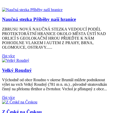
Naučná stezka Příběhy naší hranice
ZBRUSU NOVÁ NAUČNÁ STEZKA VEDOUCÍ PODÉL
PROTEKTORÁTNÍ HRANICE OKOLO MĚSTA ÚSTÍ NAD
ORLICÍ S GEOLOKAČNÍ HROU PŘIJEĎTE K NÁM
POHODLNE VLAKEM I AUTEM Z PRAHY, BRNA,
OLOMOUCE, OSTRAVY......
číst více
Velký Roudný
Východně od obce Roudno v okrese Bruntál můžete podniknout
výlet na vrch Velký Roudný (781 m n. m.) , původně stratovulkán
činný na přelomu třetihor a čtvrtohor. Vrchol je přístupný z obce...
číst více
Z České na Českou