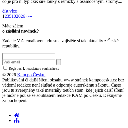
co je pro ni typické: širé louky s remízky a osamocenými stromy,...
číst více
»
1
2
3
5
10
20
26
»
»»
Máte zájem
o zásílání novinek?
Zadejte Vaši emailovou adresu a zajistěte si tak aktuality z České
republiky.
Registrací k newsletteru souhlasíte se
zásadami ochrany osobních údajů
© 2026
Kam po Česku.
Publikování či další šíření obsahu www stránek kampocesku.cz bez
vědomí redakce není slušné a odporuje autorskému zákonu. Často
jsou tu zveřejněny také materiály třetích stran, kde jejich další šíření
je možné pouze se souhlasem redakce KAM po Česku. Děkujeme
za pochopení.