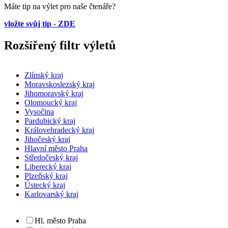
Máte tip na výlet pro naše čtenáře?
vložte svůj tip - ZDE
Rozšířený filtr výletů
Zlínský kraj
Moravskoslezský kraj
Jihomoravský kraj
Olomoucký kraj
Vysočina
Pardubický kraj
Královehradecký kraj
Jihočeský kraj
Hlavní město Praha
Středočeský kraj
Liberecký kraj
Plzeňský kraj
Ústecký kraj
Karlovarský kraj
Hl. město Praha