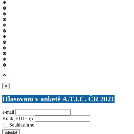
❅
❆
❅
❆
❅
❆
❅
❆
❅
❆
❅
❆
Zavřít
×
Hlasování v anketě A.T.I.C. ČR 2021
e-mail
Kolik je
(11+5)
?
Souhlasím se
VŠEOBECNÝMI PODMÍNKAMI ANKETY O CENY
odeslat