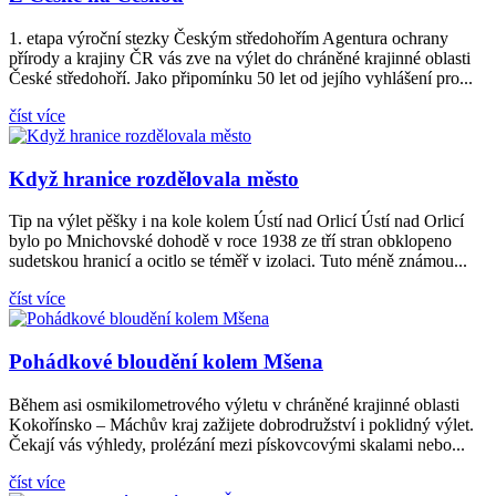
1. etapa výroční stezky Českým středohořím Agentura ochrany
přírody a krajiny ČR vás zve na výlet do chráněné krajinné oblasti
České středohoří. Jako připomínku 50 let od jejího vyhlášení pro...
číst více
Když hranice rozdělovala město
Tip na výlet pěšky i na kole kolem Ústí nad Orlicí Ústí nad Orlicí
bylo po Mnichovské dohodě v roce 1938 ze tří stran obklopeno
sudetskou hranicí a ocitlo se téměř v izolaci. Tuto méně známou...
číst více
Pohádkové bloudění kolem Mšena
Během asi osmikilometrového výletu v chráněné krajinné oblasti
Kokořínsko – Máchův kraj zažijete dobrodružství i poklidný výlet.
Čekají vás výhledy, prolézání mezi pískovcovými skalami nebo...
číst více