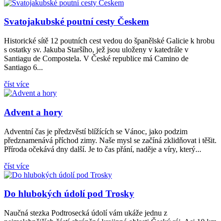
Svatojakubské poutní cesty Českem
Historické sítě 12 poutních cest vedou do španělské Galicie k hrobu
s ostatky sv. Jakuba Staršího, jež jsou uloženy v katedrále v
Santiagu de Compostela. V České republice má Camino de
Santiago 6...
číst více
Advent a hory
Adventní čas je předzvěstí blížících se Vánoc, jako podzim
předznamenává příchod zimy. Naše mysl se začíná zklidňovat i těšit.
Příroda očekává dny další. Je to čas přání, naděje a víry, který...
číst více
Do hlubokých údolí pod Trosky
Naučná stezka Podtrosecká údolí vám ukáže jednu z