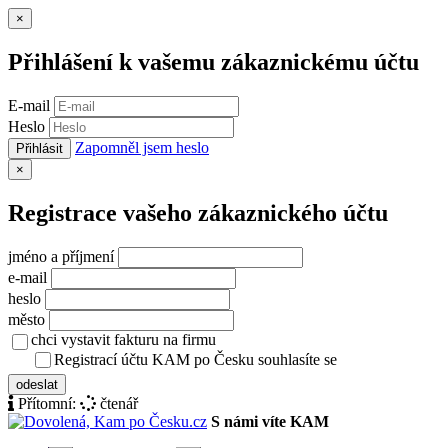
Zavřít
×
Přihlášení k vašemu zákaznickému účtu
E-mail
Heslo
Zapomněl jsem heslo
Přihlásit
Zavřít
×
Registrace vašeho zákaznického účtu
jméno a příjmení
e-mail
heslo
město
chci vystavit fakturu na firmu
Registrací účtu KAM po Česku souhlasíte se
zásady ochrany osob
odeslat
Přítomní:
čtenář
S námi víte KAM