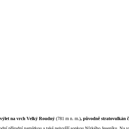
výlet na vrch Velký Roudný
(781 m n. m.)
, původně stratovulkán č
národní přírodní památkou a také nejvyšší sopkou Nízkého Jeseníku. Na v