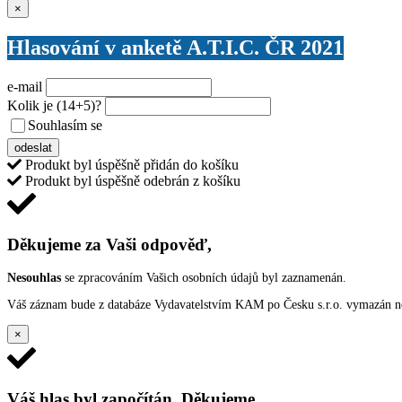
Zavřít
×
Hlasování v anketě A.T.I.C. ČR 2021
e-mail
Kolik je
(14+5)
?
Souhlasím se
VŠEOBECNÝMI PODMÍNKAMI ANKETY O CENY
odeslat
Produkt byl úspěšně přidán do košíku
Produkt byl úspěšně odebrán z košíku
Děkujeme za Vaši odpověď,
Nesouhlas
se zpracováním Vašich osobních údajů byl zaznamenán.
Váš záznam bude z databáze Vydavatelstvím KAM po Česku s.r.o. vymazán nep
×
Váš hlas byl započítán. Děkujeme.