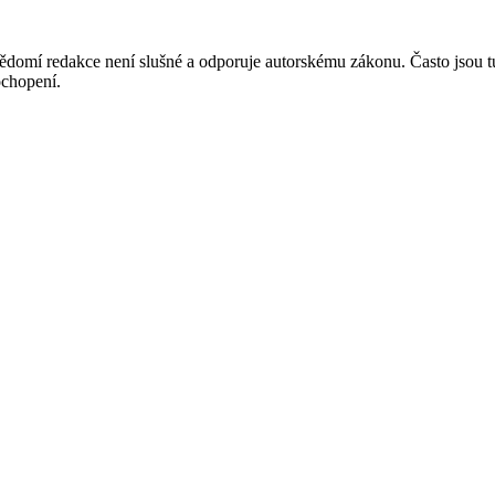
mí redakce není slušné a odporuje autorskému zákonu. Často jsou tu zve
chopení.