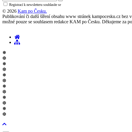
Registrací k newsletteru souhlasíte se
zásadami ochrany osobních údajů
© 2026
Kam po Česku.
Publikování či další šíření obsahu www stránek kampocesku.cz bez vědo
možné pouze se souhlasem redakce KAM po Česku. Děkujeme za po
❅
❆
❅
❆
❅
❆
❅
❆
❅
❆
❅
❆