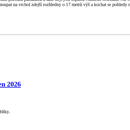
vystoupat na vrchol zdejší rozhledny o 17 metrů výš a kochat se pohle
n 2026
bliky.