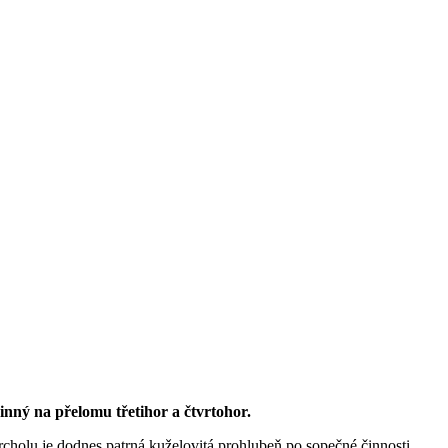
inný na přelomu třetihor a čtvrtohor.
rcholu je dodnes patrná kuželovitá prohlubeň po sopečné činnosti.