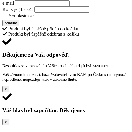
e-mail
Kolik je
(15+6)
?
Souhlasím se
VŠEOBECNÝMI PODMÍNKAMI ANKETY O CENY
odeslat
Produkt byl úspěšně přidán do košíku
Produkt byl úspěšně odebrán z košíku
Děkujeme za Vaši odpověď,
Nesouhlas
se zpracováním Vašich osobních údajů byl zaznamenán.
Váš záznam bude z databáze Vydavatelstvím KAM po Česku s.r.o. vymazán
neprodleně, nejpozději však v zákonné lhůtě.
×
Váš hlas byl započítán. Děkujeme.
×