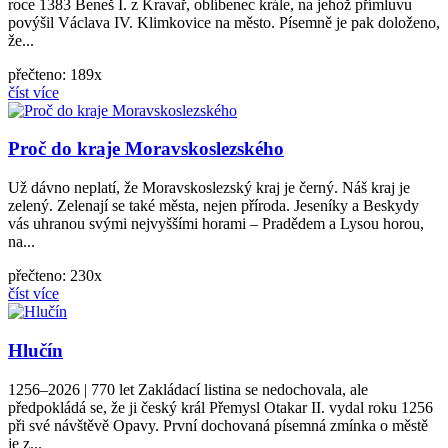
roce 1383 Beneš I. z Kravař, oblíbenec krále, na jehož přímluvu
povýšil Václava IV. Klimkovice na město. Písemně je pak doloženo,
že...
přečteno: 189x
číst více
Proč do kraje Moravskoslezského
Už dávno neplatí, že Moravskoslezský kraj je černý. Náš kraj je
zelený. Zelenají se také města, nejen příroda. Jeseníky a Beskydy
vás uhranou svými nejvyššími horami – Pradědem a Lysou horou,
na...
přečteno: 230x
číst více
Hlučín
1256–2026 | 770 let Zakládací listina se nedochovala, ale
předpokládá se, že ji český král Přemysl Otakar II. vydal roku 1256
při své návštěvě Opavy. První dochovaná písemná zmínka o městě
je z...