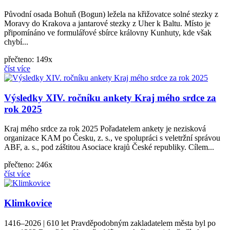
Původní osada Bohuň (Bogun) ležela na křižovatce solné stezky z
Moravy do Krakova a jantarové stezky z Uher k Baltu. Místo je
připomínáno ve formulářové sbírce královny Kunhuty, kde však
chybí...
přečteno: 149x
číst více
Výsledky XIV. ročníku ankety Kraj mého srdce za
rok 2025
Kraj mého srdce za rok 2025 Pořadatelem ankety je nezisková
organizace KAM po Česku, z. s., ve spolupráci s veletržní správou
ABF, a. s., pod záštitou Asociace krajů České republiky. Cílem...
přečteno: 246x
číst více
Klimkovice
1416–2026 | 610 let Pravděpodobným zakladatelem města byl po