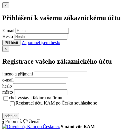
Zavřít
×
Přihlášení k vašemu zákaznickému účtu
E-mail
Heslo
Zapomněl jsem heslo
Přihlásit
Zavřít
×
Registrace vašeho zákaznického účtu
jméno a příjmení
e-mail
heslo
město
chci vystavit fakturu na firmu
Registrací účtu KAM po Česku souhlasíte se
zásady ochrany osobních údajů
odeslat
Přítomní:
čtenář
S námi víte KAM