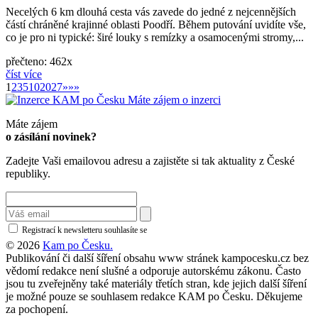
Necelých 6 km dlouhá cesta vás zavede do jedné z nejcennějších
částí chráněné krajinné oblasti Poodří. Během putování uvidíte vše,
co je pro ni typické: širé louky s remízky a osamocenými stromy,...
přečteno: 462x
číst více
»
1
2
3
5
10
20
27
»
»»
Máte zájem o inzerci
Máte zájem
o zásílání novinek?
Zadejte Vaši emailovou adresu a zajistěte si tak aktuality z České
republiky.
Registrací k newsletteru souhlasíte se
zásadami ochrany osobních údajů
© 2026
Kam po Česku.
Publikování či další šíření obsahu www stránek kampocesku.cz bez
vědomí redakce není slušné a odporuje autorskému zákonu. Často
jsou tu zveřejněny také materiály třetích stran, kde jejich další šíření
je možné pouze se souhlasem redakce KAM po Česku. Děkujeme
za pochopení.