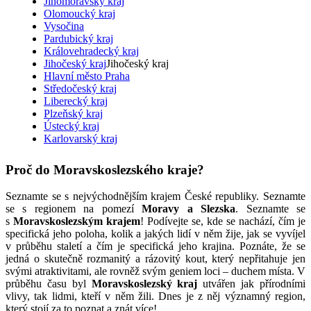
Jihomoravský kraj
Olomoucký kraj
Vysočina
Pardubický kraj
Královehradecký kraj
Jihočeský kraj
Jihočeský kraj
Hlavní město Praha
Středočeský kraj
Liberecký kraj
Plzeňský kraj
Ústecký kraj
Karlovarský kraj
Proč do Moravskoslezského kraje?
Seznamte se s nejvýchodnějším krajem České republiky. Seznamte
se s regionem na pomezí
Moravy a Slezska
. Seznamte se
s
Moravskoslezským krajem
! Podívejte se, kde se nachází, čím je
specifická jeho poloha, kolik a jakých lidí v něm žije, jak se vyvíjel
v průběhu staletí a čím je specifická jeho krajina. Poznáte, že se
jedná o skutečně rozmanitý a rázovitý kout, který nepřitahuje jen
svými atraktivitami, ale rovněž svým geniem loci – duchem místa. V
průběhu času byl
Moravskoslezský kraj
utvářen jak přírodními
vlivy, tak lidmi, kteří v něm žili. Dnes je z něj významný region,
který stojí za to poznat a znát více!