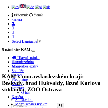
Přítomní:
čtenář
kariéra
Select Language
▼
S námi víte KAM
Toggle
navigation
Hlavní stránka
Hlavní stránka
Tipy na výlety
Moravskoslezský
Archiv
Soutěže
Inzerce
KAM v moravskoslezském kraji:
Předplatné
Beskydy, hrad Hukvaldy, lázně Karlova
E-shop
Kontakt
studánka, ZOO Ostrava
O nás
Kariéra
Zlínský kraj
Moravskoslezský kraj