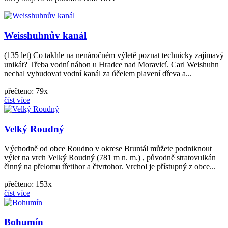
Weisshuhnův kanál
(135 let) Co takhle na nenáročném výletě poznat technicky zajímavý
unikát? Třeba vodní náhon u Hradce nad Moravicí. Carl Weishuhn
nechal vybudovat vodní kanál za účelem plavení dřeva a...
přečteno: 79x
číst více
Velký Roudný
Východně od obce Roudno v okrese Bruntál můžete podniknout
výlet na vrch Velký Roudný (781 m n. m.) , původně stratovulkán
činný na přelomu třetihor a čtvrtohor. Vrchol je přístupný z obce...
přečteno: 153x
číst více
Bohumín