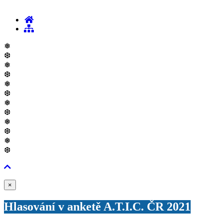
❅
❆
❅
❆
❅
❆
❅
❆
❅
❆
❅
❆
Zavřít
×
Hlasování v anketě A.T.I.C. ČR 2021