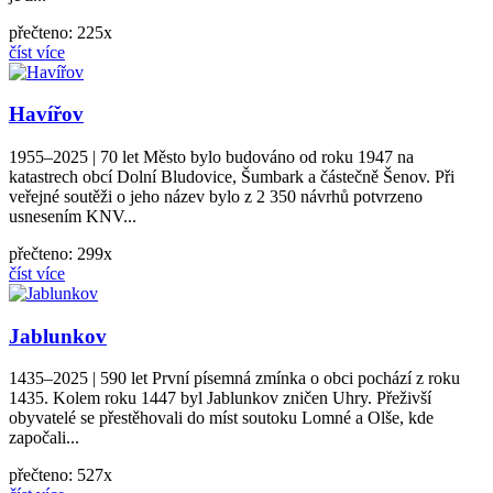
přečteno: 225x
číst více
Havířov
1955–2025 | 70 let Město bylo budováno od roku 1947 na
katastrech obcí Dolní Bludovice, Šumbark a částečně Šenov. Při
veřejné soutěži o jeho název bylo z 2 350 návrhů potvrzeno
usnesením KNV...
přečteno: 299x
číst více
Jablunkov
1435–2025 | 590 let První písemná zmínka o obci pochází z roku
1435. Kolem roku 1447 byl Jablunkov zničen Uhry. Přeživší
obyvatelé se přestěhovali do míst soutoku Lomné a Olše, kde
započali...
přečteno: 527x