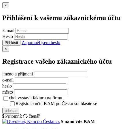
Zavřít
×
Přihlášení k vašemu zákaznickému účtu
E-mail
Heslo
Zapomněl jsem heslo
Přihlásit
Zavřít
×
Registrace vašeho zákaznického účtu
jméno a příjmení
e-mail
heslo
město
chci vystavit fakturu na firmu
Registrací účtu KAM po Česku souhlasíte se
zásady ochrany osob
odeslat
Přítomní:
čtenář
S námi víte KAM