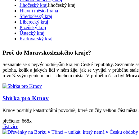
Jihočeský kraj
Jihočeský kraj
Hlavní město Praha
Středočeský kraj
Liberecký kraj
Plzeňský kraj
Ústecký kraj
Karlovarský kraj
Proč do Moravskoslezského kraje?
Seznamte se s nejvýchodnějším krajem České republiky. Seznamte s
poloha, kolik a jakých lidí v něm žije, jak se vyvíjel v průběhu stale
rovněž svým geniem loci – duchem místa. V průběhu času byl
Morav
Sbírka pro Krnov
Krnov postihly katastrofální povodně, které zničily velkou část měs
přečteno: 668x
číst více