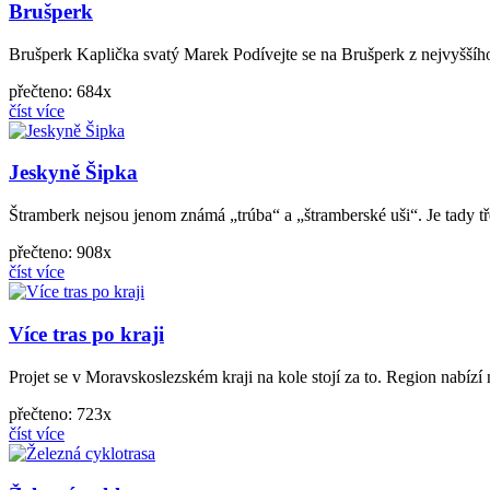
Brušperk
Brušperk Kaplička svatý Marek Podívejte se na Brušperk z nejvyššíh
přečteno: 684x
číst více
Jeskyně Šipka
Štramberk nejsou jenom známá „trúba“ a „štramberské uši“. Je tady tř
přečteno: 908x
číst více
Více tras po kraji
Projet se v Moravskoslezském kraji na kole stojí za to. Region nabí
přečteno: 723x
číst více