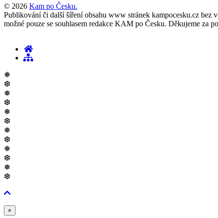
© 2026
Kam po Česku.
Publikování či další šíření obsahu www stránek kampocesku.cz bez vědo
možné pouze se souhlasem redakce KAM po Česku. Děkujeme za po
❅
❆
❅
❆
❅
❆
❅
❆
❅
❆
❅
❆
Zavřít
×