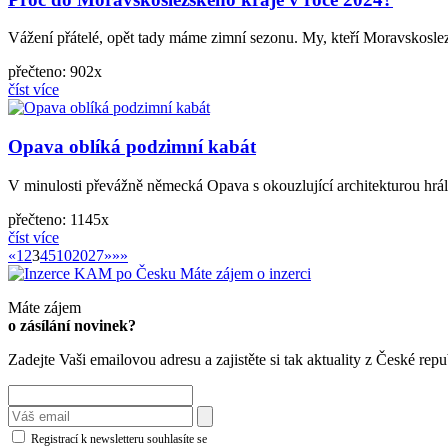
Vážení přátelé, opět tady máme zimní sezonu. My, kteří Moravskoslez
přečteno: 902x
číst více
Opava oblíká podzimní kabát
V minulosti převážně německá Opava s okouzlující architekturou hrála
přečteno: 1145x
číst více
«
»
«
1
2
3
4
5
10
20
27
»
»»
Máte zájem o inzerci
Máte zájem
o zásílání novinek?
Zadejte Vaši emailovou adresu a zajistěte si tak aktuality z České repu
Registrací k newsletteru souhlasíte se
zásadami ochrany osobních údajů