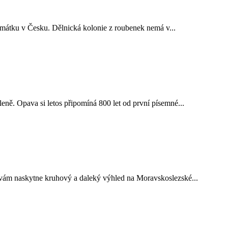
amátku v Česku. Dělnická kolonie z roubenek nemá v...
ně. Opava si letos připomíná 800 let od první písemné...
 vám naskytne kruhový a daleký výhled na Moravskoslezské...