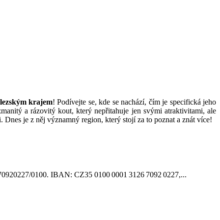
lezským krajem
! Podívejte se, kde se nachází, čím je specifická jeho
zmanitý a rázovitý kout, který nepřitahuje jen svými atraktivitami, ale
i. Dnes je z něj významný region, který stojí za to poznat a znát více!
31-2670920227/0100. IBAN: CZ35 0100 0001 3126 7092 0227,...