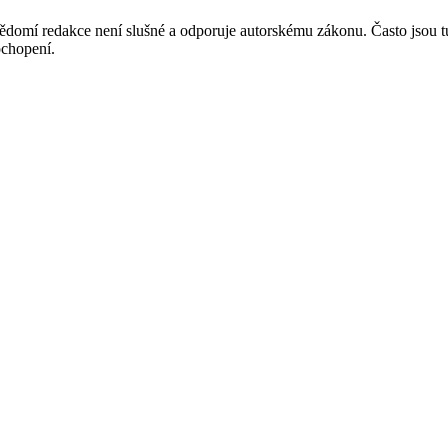
mí redakce není slušné a odporuje autorskému zákonu. Často jsou tu zve
chopení.