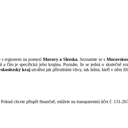
e s regionem na pomezí
Moravy a Slezska
. Seznamte se s
Moravskos
tí a čím je specifická jeho krajina. Poznáte, že se jedná o skutečně ro
skoslezský kraj
utvářen jak přírodními vlivy, tak lidmi, kteří v něm žil
ta. Pokud chcete přispět finančně, můžete na transparentní účet č. 1