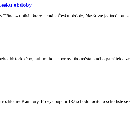
 Česku obdoby
 v Třinci – unikát, který nemá v Česku obdoby Navštivte jedinečnou p
o, historického, kulturního a sportovního města plného památek a zele
 rozhledny Kanihůry. Po vystoupání 137 schodů točitého schodiště se