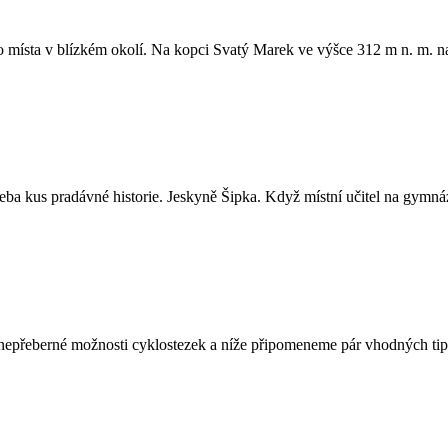
o místa v blízkém okolí. Na kopci Svatý Marek ve výšce 312 m n. m. n
eba kus pradávné historie. Jeskyně Šipka. Když místní učitel na gymná
zí nepřeberné možnosti cyklostezek a níže připomeneme pár vhodných tip