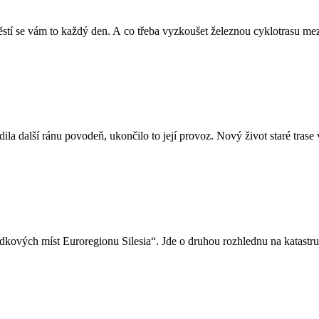
oštěstí se vám to každý den. A co třeba vyzkoušet železnou cyklotrasu m
la další ránu povodeň, ukončilo to její provoz. Nový život staré trase 
kových míst Euroregionu Silesia“. Jde o druhou rozhlednu na katastru 