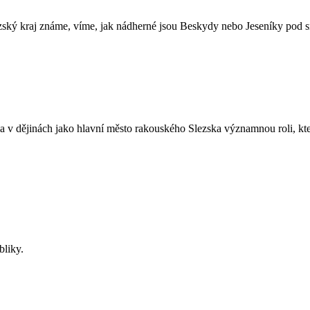
ský kraj známe, víme, jak nádherné jsou Beskydy nebo Jeseníky pod sně
 v dějinách jako hlavní město rakouského Slezska významnou roli, ktero
bliky.