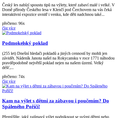
Český les nabízí spoustu tipů na výlety, které zabaví malé i velké. V
Domě přírody Českého lesa v Klenčí pod Čerchovem na vás čeká
interaktivní expozice uvnitř i venku, kde děti nadchnou také...
přečteno: 96x
číst více
Podmokelský poklad
(255 let) Dnešní hledači pokladů a jiných cenností by mohli jen
závidět. Nádeník Janota našel na Rokycansku v roce 1771 náhodou
pravděpodobně největší poklad nejen na našem území. Velký
déšť,...
přečteno: 74x
číst více
Kam na výlet s dětmi za zábavou i poučením? Do
Spáleného Poříčí!
Přemýšlíte, jaký zajímavý výlet podniknout se svými dětmi nebo