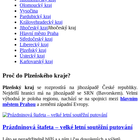
Olomoucký kraj
Vysočina
Pardubický kraj
Královehradecký kraj
Jihočeský kraj
Jihočeský kraj
Hlavní město Praha
Středočeský kraj
Liberecký kraj
Plzeňský kraj
Ústecký kraj
Karlovarský kraj
Proč do Plzeňského kraje?
Plzeňský kraj
se rozprostírá na jihozápadě České republiky.
Nejdelší hranici má na jihozápadě se SRN (Bavorskem). Velmi
výhodná je poloha regionu, nachází se na spojnici mezi
hlavním
městem Prahou
a zeměmi západní Evropy.
Prázdninová štafeta – velké letní soutěžní putování
Léto se nezadržitelně blíží a s ním i čas dovolených a výletů.