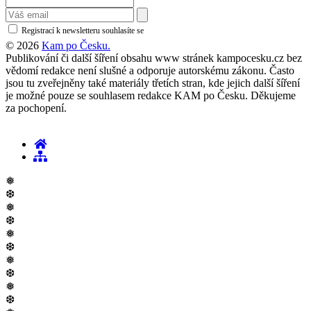
Registrací k newsletteru souhlasíte se
zásadami ochrany osobních údajů
© 2026
Kam po Česku.
Publikování či další šíření obsahu www stránek kampocesku.cz bez
vědomí redakce není slušné a odporuje autorskému zákonu. Často
jsou tu zveřejněny také materiály třetích stran, kde jejich další šíření
je možné pouze se souhlasem redakce KAM po Česku. Děkujeme
za pochopení.
❅
❆
❅
❆
❅
❆
❅
❆
❅
❆