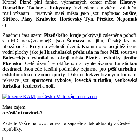
Kromě
Plzně
plní funkci významných center města
Klatovy
,
Domažlice
,
Tachov
a
Rokycany
. Vzhledem k nízkému zalidnění
mají význam i relativně malá města jako jsou například
Sušice
,
Stříbro
,
Plasy
,
Kralovice
,
Horšovský Týn
,
Přeštice
,
Nepomuk
aj.
Značnou část území
Plzeňského kraje
pokrývají zalesněná pohoří,
z nichž nejvýznamnější jsou
Šumava
na jihu,
Český les
na
jihozápadě a
Brdy
na východě území. Krajinu obohacují též četné
vodní plochy jako je
Hracholuská přehrada
na řece
Mži
, soustava
Boleveckých rybníků
na okraji města
Plzně
a
rybníky jižního
Plzeňska
. Celé území je oblíbenou a vyhledávanou
turistickou
destinací
. Jsou zde ideální podmínky zejména pro
pěší turistiku
,
cykloturistiku
a
zimní sporty
. Dalšími frekventovanými formami
rekreace jsou
sportovní rybolov
,
lovecká turistika
,
venkovská
turistika
,
jezdectví
a
golf
.
Máte zájem o inzerci
Máte zájem
o zásílání novinek?
Zadejte Vaši emailovou adresu a zajistěte si tak aktuality z České
republiky.