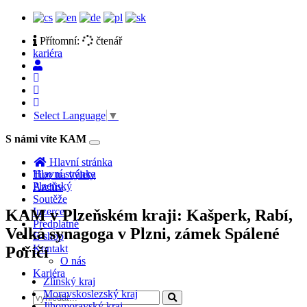
Přítomní:
čtenář
kariéra
Select Language
▼
S námi víte KAM
Toggle
navigation
Hlavní stránka
Hlavní stránka
Tipy na výlety
Plzeňský
Archiv
Soutěže
Inzerce
KAM v Plzeňském kraji: Kašperk, Rabí,
Předplatné
Velká synagoga v Plzni, zámek Spálené
E-shop
Kontakt
Poříčí
O nás
Kariéra
Zlínský kraj
Moravskoslezský kraj
Jihomoravský kraj