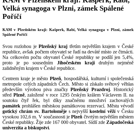
Velká synagoga v Plzni, zámek Spálené
Poříčí
KAM v Plzeňském kraji: Kašperk, Rabí, Velká synagoga v Plzni, zámek
Spálené Poříčí
Svou rozlohou je
Plzeňský kraj
třetím největším krajem v České
republice, avšak počtem obyvatel se řadí na deváté místo ze čtrnácti.
Na celkovém počtu obyvatel České republiky se podílí jen 5,4%,
proto je po sousedním
Jihočeském kraji
druhým nejméně
zalidněným krajem v České republice.
Centrem kraje je město
Plzeň
, hospodářská, kulturní i společenská
metropole celých západních Čech. Město si získalo světový věhlas
především výrobou piva značky
Plzeňský Prazdroj
. Historický
střed
Plzně
, založené v roce 1295 českým králem Václavem II. na
soutoku čtyř řek, byl díky značnému množství zachovalých
památek
prohlášen městskou památkovou rezervací. Městu vévodí
gotický chrám sv. Bartoloměje
s nejvyšší
kostelní věží
v Česku
vysokou 102,6 m. V současnosti je
Plzeň
čtvrtým největším městem
České republiky. Žije zde 167 000 obyvatel. Sídlí zde
Západočeská
univerzita a biskupství
.