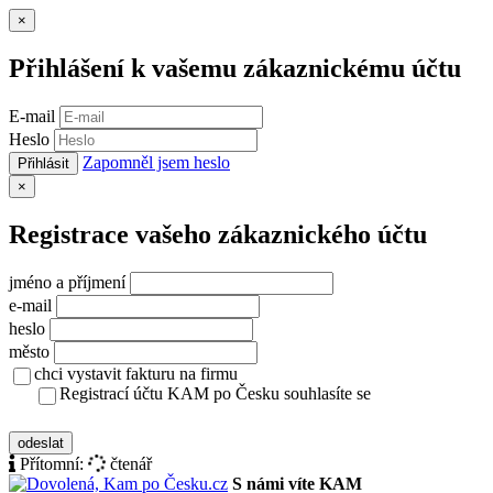
Zavřít
×
Přihlášení k vašemu zákaznickému účtu
E-mail
Heslo
Zapomněl jsem heslo
Přihlásit
Zavřít
×
Registrace vašeho zákaznického účtu
jméno a příjmení
e-mail
heslo
město
chci vystavit fakturu na firmu
Registrací účtu KAM po Česku souhlasíte se
zásady ochrany osobních údajů
odeslat
Přítomní:
čtenář
S námi víte KAM