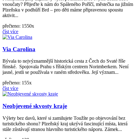
vnoučaty? Přijeďte k nám do Spáleného Poříčí, městečka na jižním
Plzeňsku v podhůří Brd – pro děti máme připravenou spoustu
aktivit...
přečteno: 1550x
číst více
Via Carolina
Bývala to nejvýznamnější historická cesta z Čech do Svaté říše
římské. Spojovala Prahu s říšským centrem Norimberkem. Není
jasné, jestli se používala v raném středověku. Její význam...
přečteno: 155x
číst více
Neobjevené skvosty kraje
Výlety bez davů, které si zamilujete Toužíte po objevování bez
turistického shonu? Plzeňský kraj ukrývá fascinující místa, která
stále zůstávají stranou hlavního turistického náporu. Zámek...