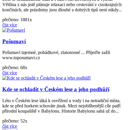
Většina z nás jistě plánuje relaxaci nebo cestování v cizokrajných
končinách, ale prázdniny jsou dlouhé a dobrých tipů není nikdy...
přečteno: 1881x
číst více
Pošumaví
Pošumaví tajemné, pohádkové, zlatonosné ... Přijeďte zažít
www.toposumavi.cz
přečteno: 68x
číst více
Kde se ochladit v Českém lese a jeho podhůří
Léto v Českém lese láká k osvěžení u vody i na netradiční místa,
kde se před horkem schováte jinak. Mezi nejoblíbenější cíle patří
přírodní koupaliště v Babylonu. Historie Babylonu sahá až do...
přečteno: 52x
číst více