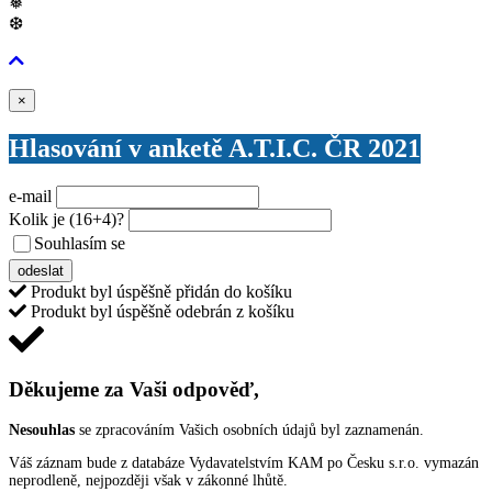
❅
❆
Zavřít
×
Hlasování v anketě A.T.I.C. ČR 2021
e-mail
Kolik je
(16+4)
?
Souhlasím se
VŠEOBECNÝMI PODMÍNKAMI ANKETY O CENY
odeslat
Produkt byl úspěšně přidán do košíku
Produkt byl úspěšně odebrán z košíku
Děkujeme za Vaši odpověď,
Nesouhlas
se zpracováním Vašich osobních údajů byl zaznamenán.
Váš záznam bude z databáze Vydavatelstvím KAM po Česku s.r.o. vymazán
neprodleně, nejpozději však v zákonné lhůtě.