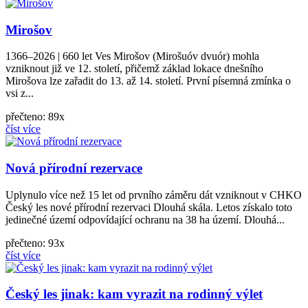
Mirošov
1366–2026 | 660 let Ves Mirošov (Mirošuóv dvuór) mohla
vzniknout již ve 12. století, přičemž základ lokace dnešního
Mirošova lze zařadit do 13. až 14. století. První písemná zmínka o
vsi z...
přečteno: 89x
číst více
Nová přírodní rezervace
Uplynulo více než 15 let od prvního záměru dát vzniknout v CHKO
Český les nové přírodní rezervaci Dlouhá skála. Letos získalo toto
jedinečné území odpovídající ochranu na 38 ha území. Dlouhá...
přečteno: 93x
číst více
Český les jinak: kam vyrazit na rodinný výlet