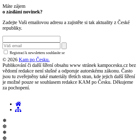
Máte zájem
o zásílání novinek?
Zadejte Vaši emailovou adresu a zajistěte si tak aktuality z České
republiky.
Registrací k newsletteru souhlasíte se
zásadami ochrany osobních údajů
© 2026
Kam po Česku.
Publikování či další šíření obsahu www stránek kampocesku.cz bez
vědomí redakce není slušné a odporuje autorskému zákonu. Často
jsou tu zveřejněny také materiály třetích stran, kde jejich další šíření
je možné pouze se souhlasem redakce KAM po Česku. Děkujeme
za pochopení.
❅
❆
❅
❆