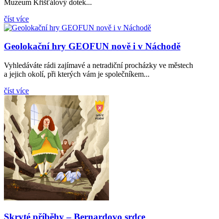
Muzeum Křišťálový dotek...
číst více
Geolokační hry GEOFUN nově i v Náchodě
Vyhledáváte rádi zajímavé a netradiční procházky ve městech
a jejich okolí, při kterých vám je společníkem...
číst více
Skryté příběhy – Bernardovo srdce