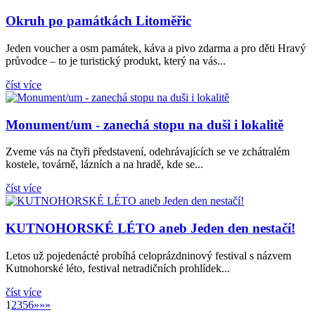
Okruh po památkách Litoměřic
Jeden voucher a osm památek, káva a pivo zdarma a pro děti Hravý
průvodce – to je turistický produkt, který na vás...
číst více
Monument/um - zanechá stopu na duši i lokalitě
Zveme vás na čtyři představení, odehrávajících se ve zchátralém
kostele, továrně, lázních a na hradě, kde se...
číst více
KUTNOHORSKÉ LÉTO aneb Jeden den nestačí!
Letos už pojedenácté probíhá celoprázdninový festival s názvem
Kutnohorské léto, festival netradičních prohlídek...
číst více
»
1
2
3
5
6
»
»»