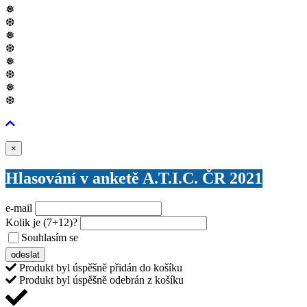
❅
❆
❅
❆
❅
❆
❅
❆
Zavřít
×
Hlasování v anketě A.T.I.C. ČR 2021
e-mail
Kolik je
(7+12)
?
Souhlasím se
VŠEOBECNÝMI PODMÍNKAMI ANKETY O CENY
odeslat
Produkt byl úspěšně přidán do košíku
Produkt byl úspěšně odebrán z košíku