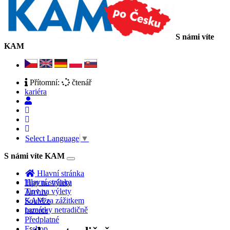
S námi víte
KAM
Přítomní:
čtenář
kariéra
Select Language
▼
S námi víte KAM
Toggle
navigation
Hlavní stránka
Hlavní stránka
Tipy na výlety
Tipy na výlety
Archiv
KAM za zážitkem
Soutěže
památky netradičně
Inzerce
Předplatné
E-shop