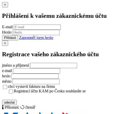
Zavřít
×
Přihlášení k vašemu zákaznickému účtu
E-mail
Heslo
Zapomněl jsem heslo
Přihlásit
Zavřít
×
Registrace vašeho zákaznického účtu
jméno a příjmení
e-mail
heslo
město
chci vystavit fakturu na firmu
Registrací účtu KAM po Česku souhlasíte se
zásady ochrany osobních údajů
odeslat
Přítomní:
čtenář