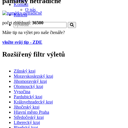
památky netradičně
Kontakt
O nás
Kariéra
počet zhlédnutí:
36500
Máte tip na výlet pro naše čtenáře?
vložte svůj tip - ZDE
Rozšířený filtr výletů
Zlínský kraj
Moravskoslezský kraj
Jihomoravský kraj
Olomoucký kraj
Vysočina
Pardubický kraj
Královehradecký kraj
Jihočeský kraj
Hlavní město Praha
Středočeský kraj
Liberecký kraj
Plzeňský kraj