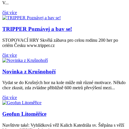
V...
číst více
TRIPPER Poznávej a bav se!
STOPOVACÍ HRY Skvělá zábava pro celou rodinu 200 her po
celém Česku www.tripper.cz
číst více
Novinka z Krušnohoří
Vydat se do Krušných hor na kole může mít různé motivace. Někdo
chce zkusit, zda zvládne přibližně 600 metrů převýšení mezi...
číst více
Geofun Litoměřice
Navštivte také: Vyhlídková věž Kalich Katedrála sv. Štěpána s věží