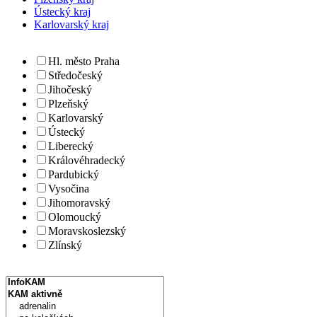
Ústecký kraj
Karlovarský kraj
Hl. město Praha
Středočeský
Jihočeský
Plzeňský
Karlovarský
Ústecký
Liberecký
Královéhradecký
Pardubický
Vysočina
Jihomoravský
Olomoucký
Moravskoslezský
Zlínský