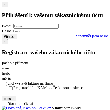
Zavřít
×
Přihlášení k vašemu zákaznickému účtu
E-mail
Heslo
Zapomněl jsem heslo
Přihlásit
Zavřít
×
Registrace vašeho zákaznického účtu
jméno a příjmení
e-mail
heslo
město
chci vystavit fakturu na firmu
Registrací účtu KAM po Česku souhlasíte se
zásady ochrany osobních údajů
odeslat
Přítomní:
čtenář
S námi víte KAM