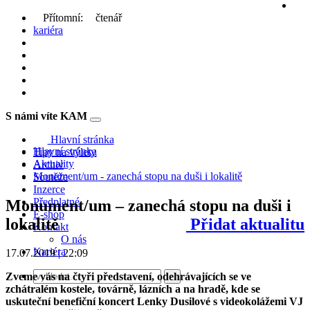
Přítomní:
čtenář
kariéra
S námi víte KAM
Toggle
navigation
Hlavní stránka
Hlavní stránka
Tipy na výlety
Aktuality
Archiv
Monument/um - zanechá stopu na duši i lokalitě
Soutěže
Inzerce
Předplatné
Monument/um – zanechá stopu na duši i
E-shop
lokalitě
Přidat aktualitu
Kontakt
O nás
Kariéra
17.07.2019 | 22:09
Zveme vás na
čtyři představení, odehrávajících se ve zchátralém kostele,
továrně, lázních a na hradě, kde se uskuteční benefiční koncert