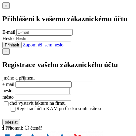
Zavřít
×
Přihlášení k vašemu zákaznickému účtu
E-mail
Heslo
Zapomněl jsem heslo
Přihlásit
Zavřít
×
Registrace vašeho zákaznického účtu
jméno a příjmení
e-mail
heslo
město
chci vystavit fakturu na firmu
Registrací účtu KAM po Česku souhlasíte se
zásady ochrany osobních údajů
odeslat
Přítomní:
čtenář