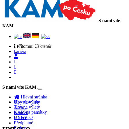
S námi víte
KAM
Přítomní:
čtenář
kariéra
S námi víte KAM
Toggle
navigation
Hlavní stránka
Hlavní stránka
Tipy na výlety
Tipy na výlety
Archiv
KAM na památky
Soutěže
UNESCO
Inzerce
Předplatné
E-shop