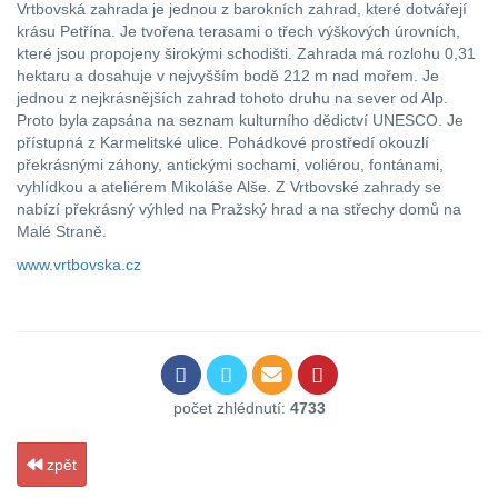
Vrtbovská zahrada je jednou z barokních zahrad, které dotvářejí
krásu Petřína. Je tvořena terasami o třech výškových úrovních,
které jsou propojeny širokými schodišti. Zahrada má rozlohu 0,31
hektaru a dosahuje v nejvyšším bodě 212 m nad mořem. Je
jednou z nejkrásnějších zahrad tohoto druhu na sever od Alp.
Proto byla zapsána na seznam kulturního dědictví UNESCO. Je
přístupná z Karmelitské ulice. Pohádkové prostředí okouzlí
překrásnými záhony, antickými sochami, voliérou, fontánami,
vyhlídkou a ateliérem Mikoláše Alše. Z Vrtbovské zahrady se
nabízí překrásný výhled na Pražský hrad a na střechy domů na
Malé Straně.
www.vrtbovska.cz
počet zhlédnutí:
4733
zpět