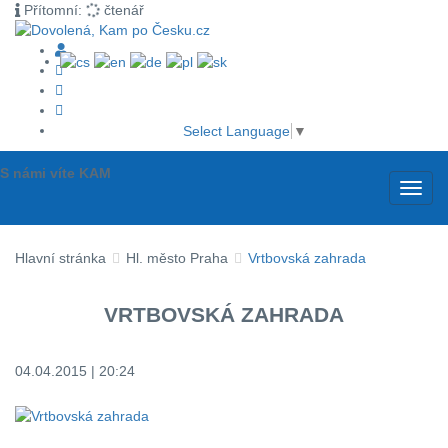
Přítomní:
čtenář
Select Language
▼
S námi víte KAM
Toggl
navig
Hlavní stránka
Hl. město Praha
Vrtbovská zahrada
VRTBOVSKÁ ZAHRADA
04.04.2015 | 20:24