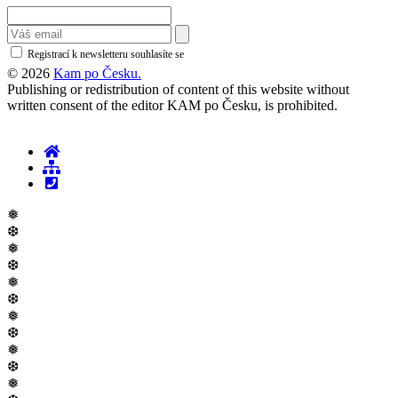
Registrací k newsletteru souhlasíte se
zásadami ochrany osobních údajů
© 2026
Kam po Česku.
Publishing or redistribution of content of this website without
written consent of the editor KAM po Česku, is prohibited.
❅
❆
❅
❆
❅
❆
❅
❆
❅
❆
❅