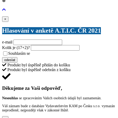
❆
Zavřít
×
Hlasování v anketě A.T.I.C. ČR 2021
e-mail
Kolik je
(17+2)
?
Souhlasím se
VŠEOBECNÝMI PODMÍNKAMI ANKETY O CENY
odeslat
Produkt byl úspěšně přidán do košíku
Produkt byl úspěšně odebrán z košíku
Děkujeme za Vaši odpověď,
Nesouhlas
se zpracováním Vašich osobních údajů byl zaznamenán.
Váš záznam bude z databáze Vydavatelstvím KAM po Česku s.r.o. vymazán
neprodleně, nejpozději však v zákonné lhůtě.