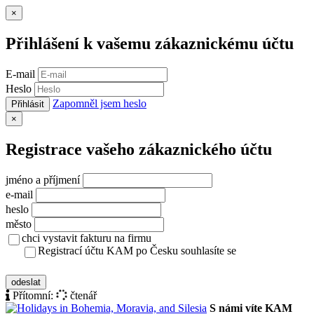
Zavřít
×
Přihlášení k vašemu zákaznickému účtu
E-mail
Heslo
Zapomněl jsem heslo
Přihlásit
Zavřít
×
Registrace vašeho zákaznického účtu
jméno a příjmení
e-mail
heslo
město
chci vystavit fakturu na firmu
Registrací účtu KAM po Česku souhlasíte se
zásady ochrany osobních údajů
odeslat
Přítomní:
čtenář
S námi víte KAM