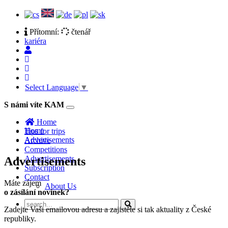
Přítomní:
čtenář
kariéra
Select Language
▼
S námi víte KAM
Toggle
navigation
Home
Home
Tips for trips
Advertisements
Archive
Competitions
Advertisements
Advertisements
Subscription
Contact
Máte zájem
About Us
o zásílání novinek?
Zadejte Vaši emailovou adresu a zajistěte si tak aktuality z České
republiky.