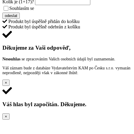
Kolik je
(1+17)
?
Souhlasím se
VŠEOBECNÝMI PODMÍNKAMI ANKETY O CENY
odeslat
Produkt byl úspěšně přidán do košíku
Produkt byl úspěšně odebrán z košíku
Děkujeme za Vaši odpověď,
Nesouhlas
se zpracováním Vašich osobních údajů byl zaznamenán.
Váš záznam bude z databáze Vydavatelstvím KAM po Česku s.r.o. vymazán
neprodleně, nejpozději však v zákonné lhůtě.
×
Váš hlas byl započítán. Děkujeme.
×