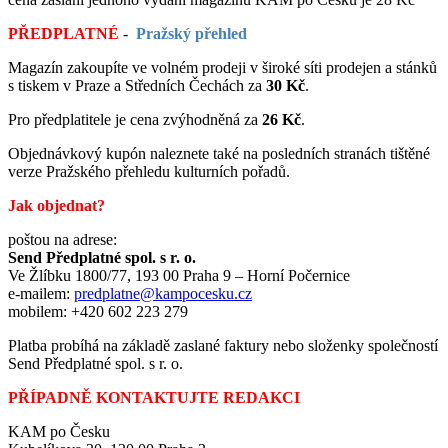
PŘEDPLATNÉ
-
Pražský přehled
Magazín zakoupíte ve volném prodeji v široké síti prodejen a stánků
s tiskem v Praze a Středních Čechách za
30
Kč
.
Pro předplatitele je cena zvýhodněná za
26 Kč
.
Objednávkový kupón naleznete také na posledních stranách tištěné
verze Pražského přehledu kulturních pořadů.
Jak objednat?
poštou na adrese:
Send Předplatné spol. s r. o.
Ve Žlíbku 1800/77, 193 00 Praha 9 – Horní Počernice
e-mailem:
predplatne@kampocesku.cz
mobilem: +420 602 223 279
Platba probíhá na základě zaslané faktury nebo složenky společností
Send Předplatné spol. s r. o.
PŘÍPADNĚ KONTAKTUJTE REDAKCI
KAM po Česku