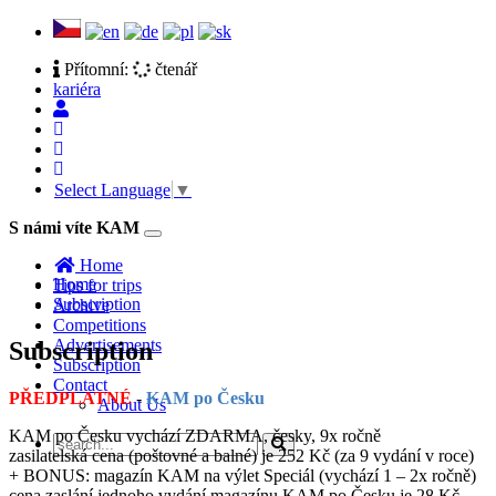
Přítomní:
čtenář
kariéra
Select Language
▼
S námi víte KAM
Toggle
navigation
Home
Home
Tips for trips
Subscription
Archive
Competitions
Advertisements
Subscription
Subscription
Contact
PŘEDPLATNÉ
-
KAM po Česku
About Us
KAM po Česku vychází ZDARMA, česky, 9x ročně
zasilatelská cena (poštovné a balné) je 252 Kč (za 9 vydání v roce)
+ BONUS: magazín KAM na výlet Speciál (vychází 1 – 2x ročně)
cena zaslání jednoho vydání magazínu KAM po Česku je 28 Kč