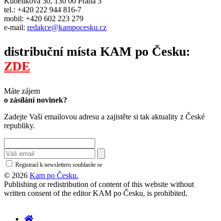
Kubelíkova 30, 130 00 Praha 3
tel.: +420 222 944 816-7
mobil: +420 602 223 279
e-mail:
redakce@kampocesku.cz
distribuční místa KAM po Česku:
ZDE
Máte zájem
o zásílání novinek?
Zadejte Vaši emailovou adresu a zajistěte si tak aktuality z České
republiky.
Registrací k newsletteru souhlasíte se
zásadami ochrany osobních údajů
© 2026
Kam po Česku.
Publishing or redistribution of content of this website without
written consent of the editor KAM po Česku, is prohibited.