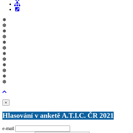
❅
❆
❅
❆
❅
❆
❅
❆
❅
❆
❅
❆
Zavřít
×
Hlasování v anketě A.T.I.C. ČR 2021
e-mail