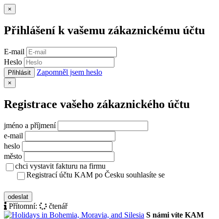
Zavřít
×
Přihlášení k vašemu zákaznickému účtu
E-mail
Heslo
Zapomněl jsem heslo
Přihlásit
Zavřít
×
Registrace vašeho zákaznického účtu
jméno a příjmení
e-mail
heslo
město
chci vystavit fakturu na firmu
Registrací účtu KAM po Česku souhlasíte se
zásady ochrany osobních údajů
odeslat
Přítomní:
čtenář
S námi víte KAM