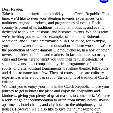
Dear Reader,
Take us up on our invitation to holiday in the Czech Republic. This
time, we’d like to steer your attention towards experiences, craft
traditions, regional products, and programmes of events. Each
country is proud of its traditions, traditional products, and events
dedicated to folklore, customs, and historical events. Which is why
we’re inviting you to witness examples of traditional Bohemian,
Moravian, and Silesian craftsmanship. In Hoslovice, for example,
you’ll find a water mill with demonstrations of farm work, in Loštice
the production of world-famous Olomouc cheese, in a host of other
towns and cities craft fairs and markets. In fact, there are so many
cities and towns here to tempt you with their regular calendar of
summer events, all accompanied by rich programmes of culture,
sports, or crafts: jousting tournaments, travelling theatre, folk songs
and dance to name but a few. Then, of course, there are culinary
experiences where you can savour the delights of traditional Czech
cuisine.
We want you to enjoy your time in the Czech Republic, to use your
journey to get to know the place and enjoy the hospitality and
kindness, giving you plenty of great reasons to come back. We have
a wide range of accommodation to offer, from luxury hotels, stylish
apartments, hotel chains, and city hotels to the ubiquitous guest
houses. However, we’d also like to give the thumbs-up to our