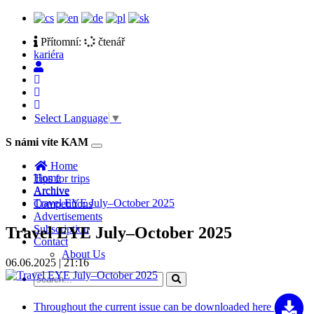
Přítomní:
čtenář
kariéra
Select Language
▼
S námi víte KAM
Toggle
navigation
Home
Home
Tips for trips
Archive
Archive
Travel EYE July–October 2025
Competitions
Advertisements
Subscription
Travel EYE July–October 2025
Contact
About Us
06.06.2025 | 21:16
Throughout the current issue can be
downloaded here