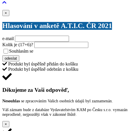
Zavřít
×
Hlasování v anketě A.T.I.C. ČR 2021
e-mail
Kolik je
(17+6)
?
Souhlasím se
VŠEOBECNÝMI PODMÍNKAMI ANKETY O CENY
odeslat
Produkt byl úspěšně přidán do košíku
Produkt byl úspěšně odebrán z košíku
Děkujeme za Vaši odpověď,
Nesouhlas
se zpracováním Vašich osobních údajů byl zaznamenán.
Váš záznam bude z databáze Vydavatelstvím KAM po Česku s.r.o. vymazán
neprodleně, nejpozději však v zákonné lhůtě.
×