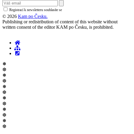
Registrací k newsletteru souhlasíte se
zásadami ochrany osobních údajů
© 2026
Kam po Česku.
Publishing or redistribution of content of this website without
written consent of the editor KAM po Česku, is prohibited.
❅
❆
❅
❆
❅
❆
❅
❆
❅
❆
❅
❆