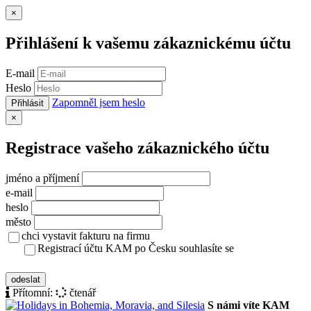
Zavřít
×
Přihlášení k vašemu zákaznickému účtu
E-mail
Heslo
Zapomněl jsem heslo
Přihlásit
Zavřít
×
Registrace vašeho zákaznického účtu
jméno a příjmení
e-mail
heslo
město
chci vystavit fakturu na firmu
Registrací účtu KAM po Česku souhlasíte se
zásady ochrany osobních údajů
odeslat
Přítomní:
čtenář
S námi víte KAM