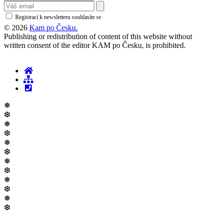
Registrací k newsletteru souhlasíte se
zásadami ochrany osobních údajů
© 2026
Kam po Česku.
Publishing or redistribution of content of this website without
written consent of the editor KAM po Česku, is prohibited.
❅
❆
❅
❆
❅
❆
❅
❆
❅
❆
❅
❆