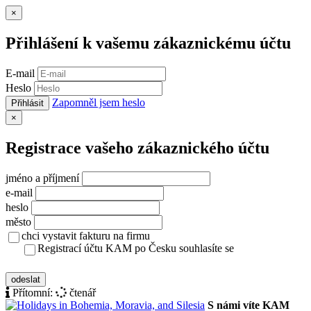
Zavřít
×
Přihlášení k vašemu zákaznickému účtu
E-mail
Heslo
Zapomněl jsem heslo
Přihlásit
Zavřít
×
Registrace vašeho zákaznického účtu
jméno a příjmení
e-mail
heslo
město
chci vystavit fakturu na firmu
Registrací účtu KAM po Česku souhlasíte se
zásady ochrany osobních údajů
odeslat
Přítomní:
čtenář
S námi víte KAM