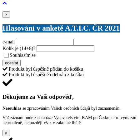
Zavřít
×
Hlasování v anketě A.T.I.C. ČR 2021
e-mail
Kolik je
(14+8)
?
Souhlasím se
VŠEOBECNÝMI PODMÍNKAMI ANKETY O CENY
odeslat
Produkt byl úspěšně přidán do košíku
Produkt byl úspěšně odebrán z košíku
Děkujeme za Vaši odpověď,
Nesouhlas
se zpracováním Vašich osobních údajů byl zaznamenán.
Váš záznam bude z databáze Vydavatelstvím KAM po Česku s.r.o. vymazán
neprodleně, nejpozději však v zákonné lhůtě.
×