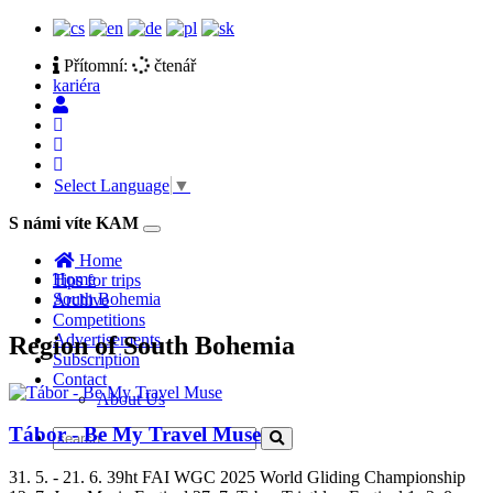
Přítomní:
čtenář
kariéra
Select Language
▼
S námi víte KAM
Toggle
navigation
Home
Home
Tips for trips
South Bohemia
Archive
Competitions
Advertisements
Region of South Bohemia
Subscription
Contact
About Us
Tábor - Be My Travel Muse
31. 5. - 21. 6. 39ht FAI WGC 2025 World Gliding Championship