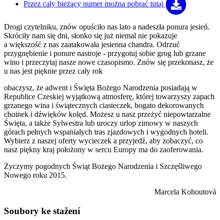
Przez cały bieżący numer można
pobrać tutaj
Drogi czytelniku, znów opuściło nas lato a nadeszła ponura jesień.
Skróciły nam się dni, słonko się już niemal nie pokazuje
a większość z nas zaatakowała jesienna chandra. Odrzuć
przygnębienie i ponure nastroje - przygotuj sobie grog lub grzane
wino i przeczytaj nasze nowe czasopismo. Znów się przekonasz, że
u nas jest pięknie przez cały rok
obaczysz, że adwent i Święta Bożego Narodzenia posiadają w
Republice Czeskiej wyjątkową atmosferę, której towarzyszy zapach
grzanego wina i świątecznych ciasteczek, bogato dekorowanych
choinek i dźwięków kolęd. Możesz u nasz przeżyć niepowtarzalne
Święta, a także Sylwestra lub uroczy urlop zimowy w naszych
górach pełnych wspaniałych tras zjazdowych i wygodnych hoteli.
Wybierz z naszej oferty wycieczek a przyjedź, aby zobaczyć, co
nasz piękny kraj położony w sercu Europy ma do zaoferowania.
Życzymy pogodnych Świąt Bożego Narodzenia i Szczęśliwego
Nowego roku 2015.
Marcela Kohoutová
Soubory ke stažení