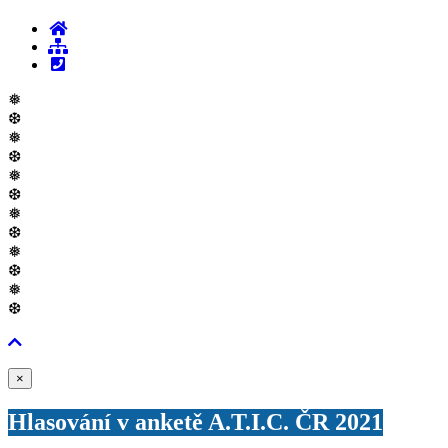
❅
❆
❅
❆
❅
❆
❅
❆
❅
❆
❅
❆
Zavřít
×
Hlasování v anketě A.T.I.C. ČR 2021