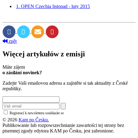
1. OPEN Czechia listopad - luty 2015
zpět
Więcej artykułów z emisji
Máte zájem
o zásílání novinek?
Zadejte Vaši emailovou adresu a zajistěte si tak aktuality z České
republiky.
Registrací k newsletteru souhlasíte se
zásadami ochrany osobních údajů
© 2026
Kam po Česku.
Publikowanie lub rozpowszechnianie zawartości tej strony bez
pisemnej zgody edytora KAM po Česku, jest zabronione.