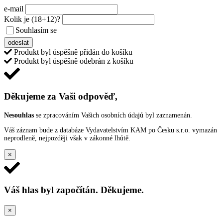
e-mail
Kolik je
(18+12)
?
Souhlasím se
VŠEOBECNÝMI PODMÍNKAMI ANKETY O CENY
odeslat
Produkt byl úspěšně přidán do košíku
Produkt byl úspěšně odebrán z košíku
Děkujeme za Vaši odpověď,
Nesouhlas
se zpracováním Vašich osobních údajů byl zaznamenán.
Váš záznam bude z databáze Vydavatelstvím KAM po Česku s.r.o. vymazán
neprodleně, nejpozději však v zákonné lhůtě.
×
Váš hlas byl započítán. Děkujeme.
×