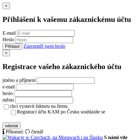
Zavřít
×
Přihlášení k vašemu zákaznickému účtu
E-mail
Heslo
Zapomněl jsem heslo
Přihlásit
Zavřít
×
Registrace vašeho zákaznického účtu
jméno a příjmení
e-mail
heslo
město
chci vystavit fakturu na firmu
Registrací účtu KAM po Česku souhlasíte se
zásady ochrany osobních údajů
odeslat
Přítomní:
čtenář
S námi víte