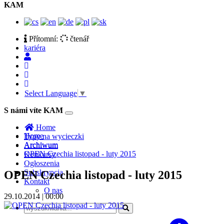
KAM
Přítomní:
čtenář
kariéra
Select Language
▼
S námi víte KAM
Toggle
navigation
Home
Home
Typy na wycieczki
Archiwum
Archiwum
OPEN Czechia listopad - luty 2015
Konkursy
Ogłoszenia
Subskrypcja
OPEN Czechia listopad - luty 2015
Kontakt
O nas
29.10.2014 | 00:00