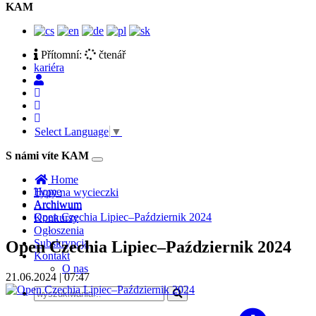
KAM
Přítomní:
čtenář
kariéra
Select Language
▼
S námi víte KAM
Toggle
navigation
Home
Home
Typy na wycieczki
Archiwum
Archiwum
Open Czechia Lipiec–Październik 2024
Konkursy
Ogłoszenia
Subskrypcja
Open Czechia Lipiec–Październik 2024
Kontakt
O nas
21.06.2024 | 07:47