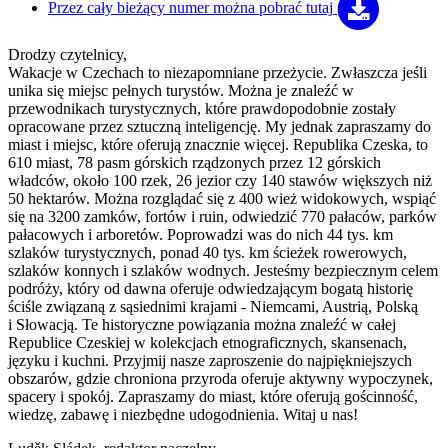
Przez cały bieżący numer można
pobrać tutaj
Drodzy czytelnicy,
Wakacje w Czechach to niezapomniane przeżycie. Zwłaszcza jeśli
unika się miejsc pełnych turystów. Można je znaleźć w
przewodnikach turystycznych, które prawdopodobnie zostały
opracowane przez sztuczną inteligencję. My jednak zapraszamy do
miast i miejsc, które oferują znacznie więcej. Republika Czeska, to
610 miast, 78 pasm górskich rządzonych przez 12 górskich
władców, około 100 rzek, 26 jezior czy 140 stawów większych niż
50 hektarów. Można rozglądać się z 400 wież widokowych, wspiąć
się na 3200 zamków, fortów i ruin, odwiedzić 770 pałaców, parków
pałacowych i arboretów. Poprowadzi was do nich 44 tys. km
szlaków turystycznych, ponad 40 tys. km ścieżek rowerowych,
szlaków konnych i szlaków wodnych. Jesteśmy bezpiecznym celem
podróży, który od dawna oferuje odwiedzającym bogatą historię
ściśle związaną z sąsiednimi krajami - Niemcami, Austrią, Polską
i Słowacją. Te historyczne powiązania można znaleźć w całej
Republice Czeskiej w kolekcjach etnograficznych, skansenach,
języku i kuchni. Przyjmij nasze zaproszenie do najpiękniejszych
obszarów, gdzie chroniona przyroda oferuje aktywny wypoczynek,
spacery i spokój. Zapraszamy do miast, które oferują gościnność,
wiedzę, zabawę i niezbędne udogodnienia. Witaj u nas!