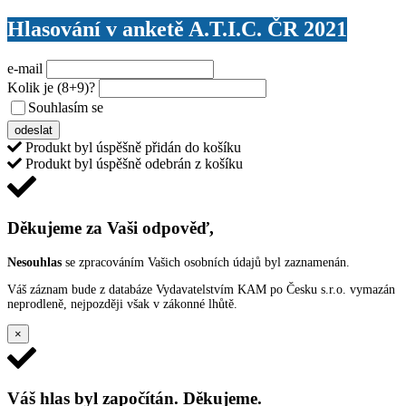
Hlasování v anketě A.T.I.C. ČR 2021
e-mail
Kolik je
(8+9)
?
Souhlasím se
VŠEOBECNÝMI PODMÍNKAMI ANKETY O CENY
odeslat
Produkt byl úspěšně přidán do košíku
Produkt byl úspěšně odebrán z košíku
Děkujeme za Vaši odpověď,
Nesouhlas
se zpracováním Vašich osobních údajů byl zaznamenán.
Váš záznam bude z databáze Vydavatelstvím KAM po Česku s.r.o. vymazán
neprodleně, nejpozději však v zákonné lhůtě.
×
Váš hlas byl započítán. Děkujeme.