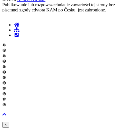
Publikowanie lub rozpowszechnianie zawartości tej strony bez
pisemnej zgody edytora KAM po Česku, jest zabronione.
❅
❆
❅
❆
❅
❆
❅
❆
❅
❆
❅
❆
Zavřít
×