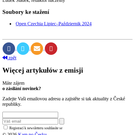
Luděk Sládek, redaktor naczelny
Soubory ke stažení
Open Czechia Lipiec–Październik 2024
zpět
Więcej artykułów z emisji
Máte zájem
o zásílání novinek?
Zadejte Vaši emailovou adresu a zajistěte si tak aktuality z České
republiky.
Registrací k newsletteru souhlasíte se
zásadami ochrany osobních údajů
© 2026
Kam po Česku.