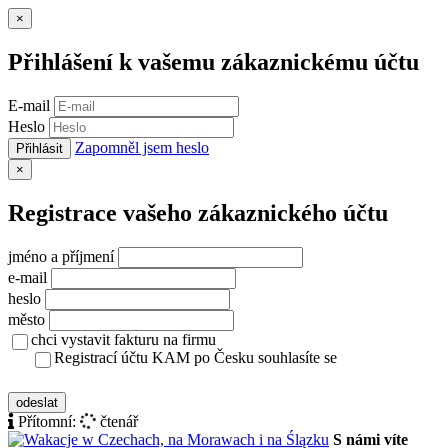
Zavřít
×
Přihlášení k vašemu zákaznickému účtu
E-mail
Heslo
Zapomněl jsem heslo
Přihlásit
Zavřít
×
Registrace vašeho zákaznického účtu
jméno a příjmení
e-mail
heslo
město
chci vystavit fakturu na firmu
Registrací účtu KAM po Česku souhlasíte se
zásady ochrany osobních údajů
odeslat
Přítomní:
čtenář
S námi víte