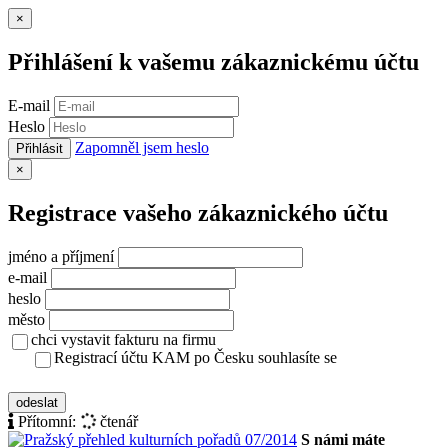
Zavřít
×
Přihlášení k vašemu zákaznickému účtu
E-mail
Heslo
Zapomněl jsem heslo
Přihlásit
Zavřít
×
Registrace vašeho zákaznického účtu
jméno a příjmení
e-mail
heslo
město
chci vystavit fakturu na firmu
Registrací účtu KAM po Česku souhlasíte se
zásady ochrany osobních údajů
odeslat
Přítomní:
čtenář
S námi máte