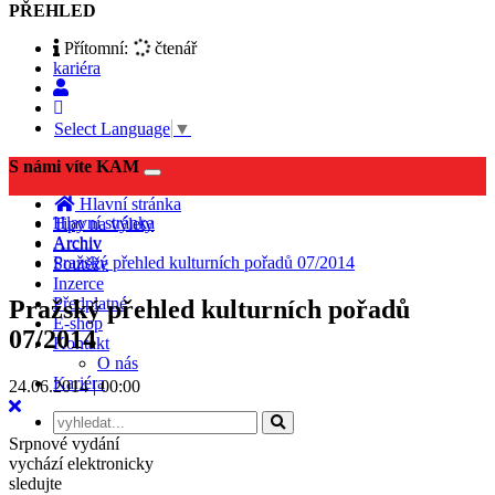
PŘEHLED
Přítomní:
čtenář
kariéra
Select Language
▼
S námi víte KAM
Toggle
navigation
Hlavní stránka
Hlavní stránka
Tipy na výlety
Archiv
Archiv
Pražský přehled kulturních pořadů 07/2014
Soutěže
Inzerce
Předplatné
Pražský přehled kulturních pořadů
E-shop
07/2014
Kontakt
O nás
Kariéra
24.06.2014 | 00:00
Srpnové vydání
vychází elektronicky
sledujte