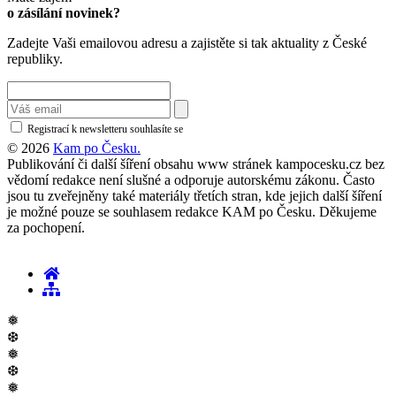
o zásílání novinek?
Zadejte Vaši emailovou adresu a zajistěte si tak aktuality z České
republiky.
Registrací k newsletteru souhlasíte se
zásadami ochrany osobních údajů
© 2026
Kam po Česku.
Publikování či další šíření obsahu www stránek kampocesku.cz bez
vědomí redakce není slušné a odporuje autorskému zákonu. Často
jsou tu zveřejněny také materiály třetích stran, kde jejich další šíření
je možné pouze se souhlasem redakce KAM po Česku. Děkujeme
za pochopení.
❅
❆
❅
❆
❅