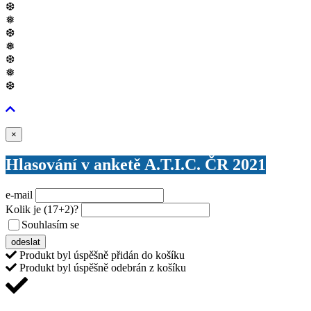
❆
❅
❆
❅
❆
❅
❆
Zavřít
×
Hlasování v anketě A.T.I.C. ČR 2021
e-mail
Kolik je
(17+2)
?
Souhlasím se
VŠEOBECNÝMI PODMÍNKAMI ANKETY O CENY
odeslat
Produkt byl úspěšně přidán do košíku
Produkt byl úspěšně odebrán z košíku