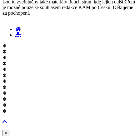
jsou tu zveřejněny také materiály třetích stran, kde jejich další šíření
je možné pouze se souhlasem redakce KAM po Česku. Děkujeme
za pochopení.
❅
❆
❅
❆
❅
❆
❅
❆
❅
❆
❅
❆
Zavřít
×