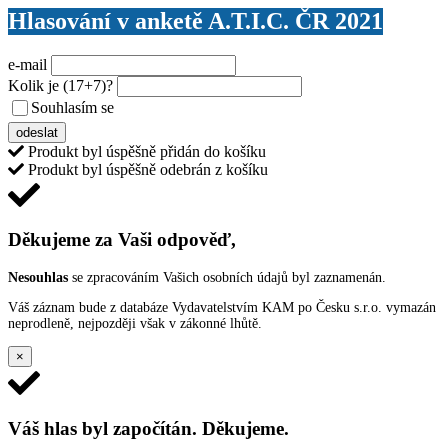
Hlasování v anketě A.T.I.C. ČR 2021
e-mail
Kolik je
(17+7)
?
Souhlasím se
VŠEOBECNÝMI PODMÍNKAMI ANKETY O CENY
odeslat
Produkt byl úspěšně přidán do košíku
Produkt byl úspěšně odebrán z košíku
Děkujeme za Vaši odpověď,
Nesouhlas
se zpracováním Vašich osobních údajů byl zaznamenán.
Váš záznam bude z databáze Vydavatelstvím KAM po Česku s.r.o. vymazán
neprodleně, nejpozději však v zákonné lhůtě.
×
Váš hlas byl započítán. Děkujeme.