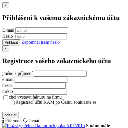
Zavřít
×
Přihlášení k vašemu zákaznickému účtu
E-mail
Heslo
Zapomněl jsem heslo
Přihlásit
Zavřít
×
Registrace vašeho zákaznického účtu
jméno a příjmení
e-mail
heslo
město
chci vystavit fakturu na firmu
Registrací účtu KAM po Česku souhlasíte se
zásady ochrany osobních údajů
odeslat
Přítomní:
čtenář
S námi máte