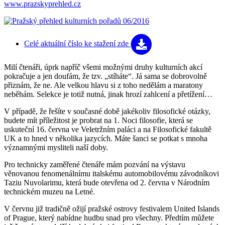
www.prazskyprehled.cz
Celé aktuální číslo
ke stažení zde
Milí čtenáři, úprk napříč všemi možnými druhy kulturních akcí
pokračuje a jen doufám, že tzv. „stíháte“. Já sama se dobrovolně
přiznám, že ne. Ale velkou hlavu si z toho nedělám a maratony
neběhám. Selekce je totiž nutná, jinak hrozí zahlcení a přetížení…
V případě, že řešíte v současné době jakékoliv filosofické otázky,
budete mít příležitost je probrat na 1. Noci filosofie, která se
uskuteční 16. června ve Veletržním paláci a na Filosofické fakultě
UK a to hned v několika jazycích. Máte šanci se potkat s mnoha
významnými mysliteli naší doby.
Pro technicky zaměřené čtenáře mám pozvání na výstavu
věnovanou fenomenálnímu italskému automobilovému závodníkovi
Taziu Nuvolarimu, která bude otevřena od 2. června v Národním
technickém muzeu na Letné.
V červnu již tradičně ožijí pražské ostrovy festivalem United Islands
of Prague, který nabídne hudbu snad pro všechny. Předtím můžete