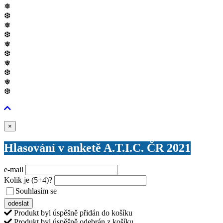
❅
❆
❅
❆
❅
❆
❅
❆
❅
❆
Zavřít
×
Hlasování v anketě A.T.I.C. ČR 2021
e-mail
Kolik je
(5+4)
?
Souhlasím se
VŠEOBECNÝMI PODMÍNKAMI ANKETY O CENY
odeslat
Produkt byl úspěšně přidán do košíku
Produkt byl úspěšně odebrán z košíku