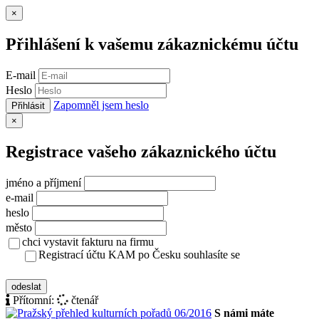
Zavřít
×
Přihlášení k vašemu zákaznickému účtu
E-mail
Heslo
Zapomněl jsem heslo
Přihlásit
Zavřít
×
Registrace vašeho zákaznického účtu
jméno a příjmení
e-mail
heslo
město
chci vystavit fakturu na firmu
Registrací účtu KAM po Česku souhlasíte se
zásady ochrany osobních údajů
odeslat
Přítomní:
čtenář
S námi máte