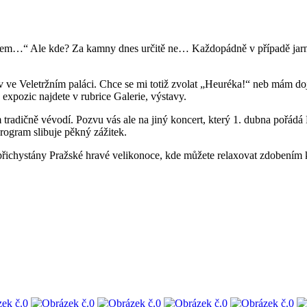
m budem…“ Ale kde? Za kamny dnes určitě ne… Každopádně v případě jarn
tav ve Veletržním paláci. Chce se mi totiž zvolat „Heuréka!“ neb mám d
pozic najdete v rubrice Galerie, výstavy.
im tradičně vévodí. Pozvu vás ale na jiný koncert, který 1. dubna pořá
ogram slibuje pěkný zážitek.
chystány Pražské hravé velikonoce, kde můžete relaxovat zdobením kr