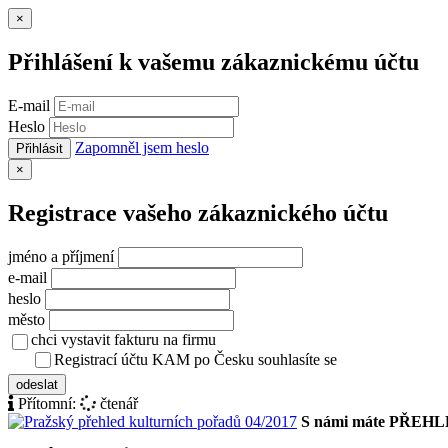
Zavřít
×
Přihlášení k vašemu zákaznickému účtu
E-mail
Heslo
Zapomněl jsem heslo
Přihlásit
Zavřít
×
Registrace vašeho zákaznického účtu
jméno a příjmení
e-mail
heslo
město
chci vystavit fakturu na firmu
Registrací účtu KAM po Česku souhlasíte se
zásady ochrany osob
odeslat
Přítomní:
čtenář
S námi máte PŘEH