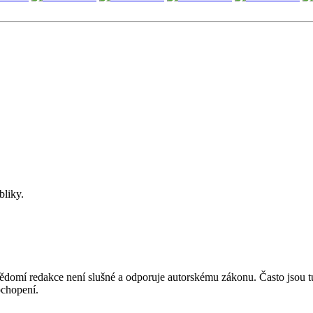
bliky.
mí redakce není slušné a odporuje autorskému zákonu. Často jsou tu zve
chopení.