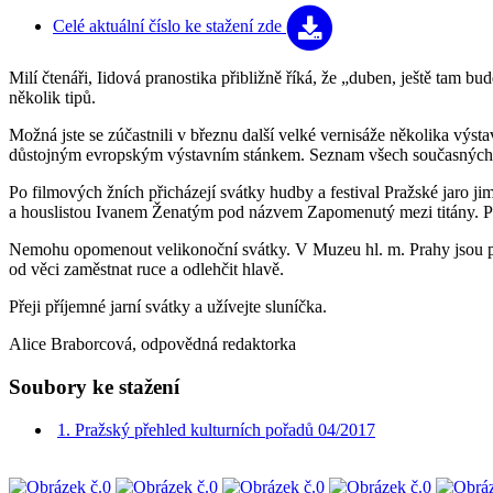
Celé aktuální číslo
ke stažení zde
Milí čtenáři, Iidová pranostika přibližně říká, že „duben, ještě ta
několik tipů.
Možná jste se zúčastnili v březnu další velké vernisáže několika výs
důstojným evropským výstavním stánkem. Seznam všech současných ex
Po filmových žních přicházejí svátky hudby a festival Pražské jaro j
a houslistou Ivanem Ženatým pod názvem Zapomenutý mezi titány. Pr
Nemohu opomenout velikonoční svátky. V Muzeu hl. m. Prahy jsou při
od věci zaměstnat ruce a odlehčit hlavě.
Přeji příjemné jarní svátky a užívejte sluníčka.
Alice Braborcová, odpovědná redaktorka
Soubory ke stažení
1. Pražský přehled kulturních pořadů 04/2017