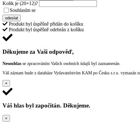
Kolik je
(20+12)
?
Souhlasím se
VŠEOBECNÝMI PODMÍNKAMI ANKETY O CENY
odeslat
Produkt byl úspěšně přidán do košíku
Produkt byl úspěšně odebrán z košíku
Děkujeme za Vaši odpověď,
Nesouhlas
se zpracováním Vašich osobních údajů byl zaznamenán.
Váš záznam bude z databáze Vydavatelstvím KAM po Česku s.r.o. vymazán nep
×
Váš hlas byl započítán. Děkujeme.
×