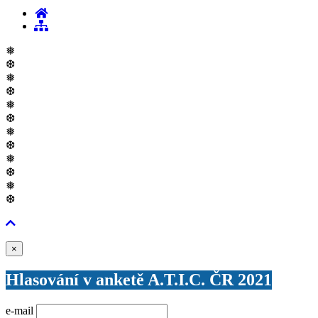
❅
❆
❅
❆
❅
❆
❅
❆
❅
❆
❅
❆
Zavřít
×
Hlasování v anketě A.T.I.C. ČR 2021
e-mail