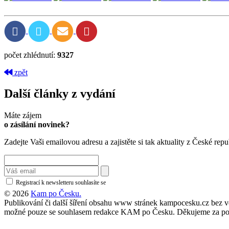
počet zhlédnutí:
9327
zpět
Další články z vydání
Máte zájem
o zásílání novinek?
Zadejte Vaši emailovou adresu a zajistěte si tak aktuality z České repu
Registrací k newsletteru souhlasíte se
zásadami ochrany osobních údajů
© 2026
Kam po Česku.
Publikování či další šíření obsahu www stránek kampocesku.cz bez vědo
možné pouze se souhlasem redakce KAM po Česku. Děkujeme za po