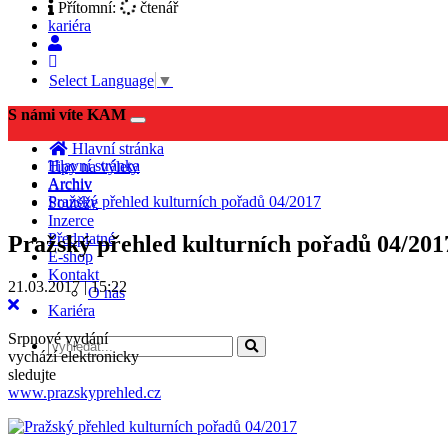
Přítomní:
čtenář
kariéra
Select Language
▼
S námi víte KAM
Toggle
navigation
Hlavní stránka
Hlavní stránka
Tipy na výlety
Archiv
Archiv
Pražský přehled kulturních pořadů 04/2017
Soutěže
Inzerce
Předplatné
Pražský přehled kulturních pořadů 04/201
E-shop
Kontakt
21.03.2017 | 15:22
O nás
Kariéra
Srpnové vydání
vychází elektronicky
sledujte
www.prazskyprehled.cz