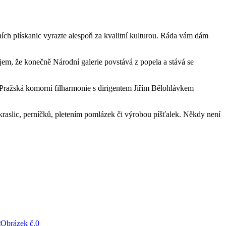
ích plískanic vyrazte alespoň za kvalitní kulturou. Ráda vám dám
ojem, že konečně Národní galerie povstává z popela a stává se
dá Pražská komorní filharmonie s dirigentem Jiřím Bělohlávkem
aslic, perníčků, pletením pomlázek či výrobou píšťalek. Někdy není