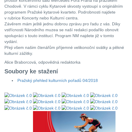
prostor koncertního sálu Mercedes Fora Praha na pražském
Chodově. V rámci cyklu Kytarové skvosty vystoupí s originálním
programem Pražské kytarové kvarteto. Podrobnosti najdete
v rubrice Koncerty nebo Kulturní centra.
Závěrem mám ještě jednu dobrou zprávu pro řadu z vás. Díky
vstřícnosti Národního muzea se naší redakci podařilo obnovit
spolupráci s touto institucí. Program NM najdete již v tomto
vydání.
Přeji všem našim čtenářům příjemné velikonoční svátky a pěkné
kulturní zážitky.
Alice Braborcová, odpovědná redaktorka
Soubory ke stažení
Pražský přehled kulturních pořadů 04/2018