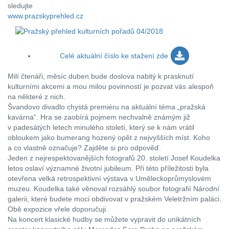
sledujte
www.prazskyprehled.cz
Celé aktuální číslo
ke stažení zde
Milí čtenáři, měsíc duben bude doslova nabitý k prasknutí
kulturními akcemi a mou milou povinností je pozvat vás alespoň
na některé z nich.
Švandovo divadlo chystá premiéru na aktuální téma „pražská
kavárna“. Hra se zaobírá pojmem nechvalně známým již
v padesátých letech minulého století, který se k nám vrátil
obloukem jako bumerang hozený opět z nejvyšších míst. Koho
a co vlastně označuje? Zajděte si pro odpověď.
Jeden z nejrespektovanějších fotografů 20. století Josef Koudelka
letos oslaví významné životní jubileum. Při této příležitosti byla
otevřena velká retrospektivní výstava v Uměleckoprůmyslovém
muzeu. Koudelka také věnoval rozsáhlý soubor fotografií Národní
galerii, které budete moci obdivovat v pražském Veletržním paláci.
Obě expozice vřele doporučuji.
Na koncert klasické hudby se můžete vypravit do unikátních