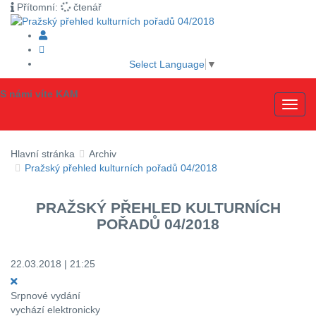
Přítomní:
čtenář
Select Language
▼
S námi víte KAM
Toggl
navig
Hlavní stránka
Archiv
Pražský přehled kulturních pořadů 04/2018
PRAŽSKÝ PŘEHLED KULTURNÍCH
POŘADŮ 04/2018
22.03.2018 | 21:25
Srpnové vydání
vychází elektronicky