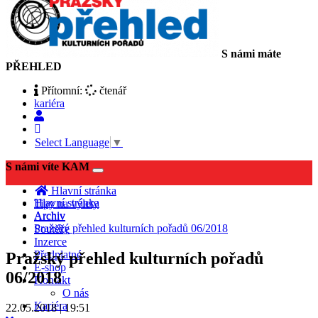
S námi máte
PŘEHLED
Přítomní:
čtenář
kariéra
Select Language
▼
S námi víte KAM
Toggle
navigation
Hlavní stránka
Hlavní stránka
Tipy na výlety
Archiv
Archiv
Pražský přehled kulturních pořadů 06/2018
Soutěže
Inzerce
Předplatné
Pražský přehled kulturních pořadů
E-shop
06/2018
Kontakt
O nás
Kariéra
22.05.2018 | 19:51