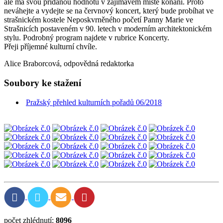
ale má svou přidanou hodnotu v zajímavém místě konání. Proto
neváhejte a vydejte se na červnový koncert, který bude probíhat ve
strašnickém kostele Neposkvrněného početí Panny Marie ve
Strašnicích postaveném v 90. letech v moderním architektonickém
stylu. Podrobný program najdete v rubrice Koncerty.
Přeji příjemné kulturní chvíle.
Alice Braborcová, odpovědná redaktorka
Soubory ke stažení
Pražský přehled kulturních pořadů 06/2018
počet zhlédnutí:
8096