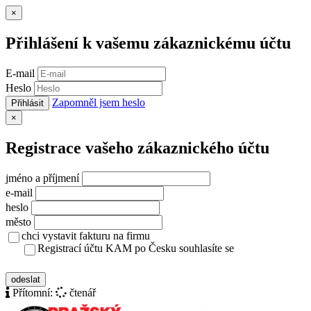
Zavřít
×
Přihlášení k vašemu zákaznickému účtu
E-mail
Heslo
Zapomněl jsem heslo
Přihlásit
Zavřít
×
Registrace vašeho zákaznického účtu
jméno a příjmení
e-mail
heslo
město
chci vystavit fakturu na firmu
Registrací účtu KAM po Česku souhlasíte se
zásady ochrany osobních údajů
odeslat
Přítomní:
čtenář