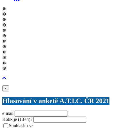
❅
❆
❅
❆
❅
❆
❅
❆
❅
❆
❅
❆
Zavřít
×
Hlasování v anketě A.T.I.C. ČR 2021
e-mail
Kolik je
(13+4)
?
Souhlasím se
VŠEOBECNÝMI PODMÍNKAMI ANKETY O CENY