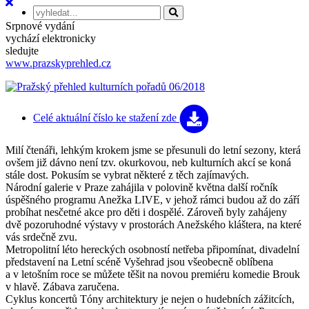
Srpnové vydání
vychází elektronicky
sledujte
www.prazskyprehled.cz
Celé aktuální číslo
ke stažení zde
Milí čtenáři, lehkým krokem jsme se přesunuli do letní sezony, která
ovšem již dávno není tzv. okurkovou, neb kulturních akcí se koná
stále dost. Pokusím se vybrat některé z těch zajímavých.
Národní galerie v Praze zahájila v polovině května další ročník
úspěšného programu Anežka LIVE, v jehož rámci budou až do září
probíhat nesčetné akce pro děti i dospělé. Zároveň byly zahájeny
dvě pozoruhodné výstavy v prostorách Anežského kláštera, na které
vás srdečně zvu.
Metropolitní léto hereckých osobností netřeba připomínat, divadelní
představení na Letní scéně Vyšehrad jsou všeobecně oblíbena
a v letošním roce se můžete těšit na novou premiéru komedie Brouk
v hlavě. Zábava zaručena.
Cyklus koncertů Tóny architektury je nejen o hudebních zážitcích,