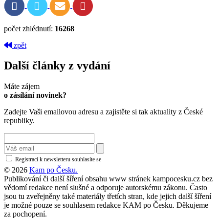
počet zhlédnutí:
16268
zpět
Další články z vydání
Máte zájem
o zásílání novinek?
Zadejte Vaši emailovou adresu a zajistěte si tak aktuality z České
republiky.
Registrací k newsletteru souhlasíte se
zásadami ochrany osobních údajů
© 2026
Kam po Česku.
Publikování či další šíření obsahu www stránek kampocesku.cz bez
vědomí redakce není slušné a odporuje autorskému zákonu. Často
jsou tu zveřejněny také materiály třetích stran, kde jejich další šíření
je možné pouze se souhlasem redakce KAM po Česku. Děkujeme
za pochopení.