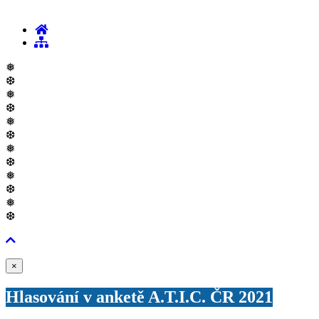
❅
❆
❅
❆
❅
❆
❅
❆
❅
❆
❅
❆
Zavřít
×
Hlasování v anketě A.T.I.C. ČR 2021