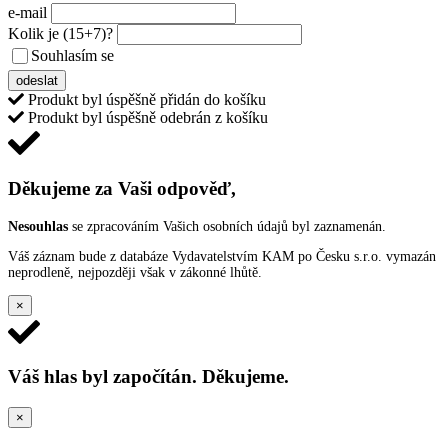
e-mail
Kolik je
(15+7)
?
Souhlasím se
VŠEOBECNÝMI PODMÍNKAMI ANKETY O CENY
odeslat
Produkt byl úspěšně přidán do košíku
Produkt byl úspěšně odebrán z košíku
Děkujeme za Vaši odpověď,
Nesouhlas
se zpracováním Vašich osobních údajů byl zaznamenán.
Váš záznam bude z databáze Vydavatelstvím KAM po Česku s.r.o. vymazán
neprodleně, nejpozději však v zákonné lhůtě.
×
Váš hlas byl započítán. Děkujeme.
×