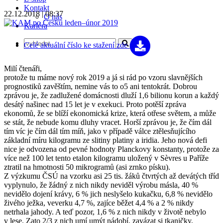
Kontakt
22.12.2018 | 08:37
O nás
Kariéra
Celé aktuální číslo
ke stažení zde
Milí čtenáři,
protože tu máme nový rok 2019 a já si rád po vzoru slavnějších
prognostiků zavěštím, nemine vás to o5 ani tentokrát. Dobrou
zprávou je, že zadlužené domácnosti dluží 1,6 bilionu korun a každý
desátý našinec nad 15 let je v exekuci. Proto potěší zpráva
ekonomů, že se blíží ekonomická krize, která otřese světem, a může
se stát, že nebude komu dluhy vracet. Horší zprávou je, že čím dál
tím víc je čím dál tím míň, jako v případě válce ztělesňujícího
základní míru kilogramu ze slitiny platiny a iridia. Jeho nová defi
nice je odvozena od pevné hodnoty Planckovy konstanty, protože za
více než 100 let tento etalon kilogramu uložený v Sèvres u Paříže
ztratil na hmotnosti 50 mikrogramů (asi zrnko písku).
Z výzkumu ČSÚ na vzorku asi 25 tis. žáků čtvrtých až devátých tříd
vyplynulo, že žádný z nich nikdy neviděl výrobu másla, 40 %
nevidělo dojení krávy, 6 % jich neslyšelo kukačku, 6,8 % nevidělo
živého ježka, veverku 4,7 %, zajíce běžet 4,4 % a 2 % nikdy
netrhala jahody. A teď pozor, 1,6 % z nich nikdy v životě nebylo
v lese. Zato 2/3 z nich umí umýt nádobí, zavázat si tkaničky,