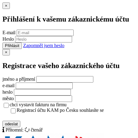
Zavřít
×
Přihlášení k vašemu zákaznickému účtu
E-mail
Heslo
Zapomněl jsem heslo
Přihlásit
Zavřít
×
Registrace vašeho zákaznického účtu
jméno a příjmení
e-mail
heslo
město
chci vystavit fakturu na firmu
Registrací účtu KAM po Česku souhlasíte se
zásady ochrany osobních údajů
odeslat
Přítomní:
čtenář