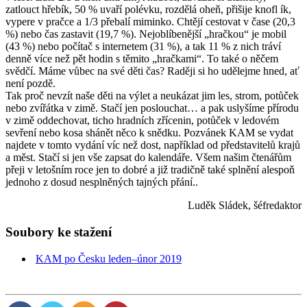
zatlouct hřebík, 50 % uvaří polévku, rozdělá oheň, přišije knofl ík,
vypere v pračce a 1/3 přebalí miminko. Chtějí cestovat v čase (20,3
%) nebo čas zastavit (19,7 %). Nejoblíbenější „hračkou“ je mobil
(43 %) nebo počítač s internetem (31 %), a tak 11 % z nich tráví
denně více než pět hodin s těmito „hračkami“. To také o něčem
svědčí. Máme vůbec na své děti čas? Raději si ho udělejme hned, ať
není pozdě.
Tak proč nevzít naše děti na výlet a neukázat jim les, strom, potůček
nebo zvířátka v zimě. Stačí jen poslouchat… a pak uslyšíme přírodu
v zimě oddechovat, ticho hradních zřícenin, potůček v ledovém
sevření nebo kosa shánět něco k snědku. Pozvánek KAM se vydat
najdete v tomto vydání víc než dost, například od představitelů krajů
a měst. Stačí si jen vše zapsat do kalendáře. Všem našim čtenářům
přeji v letošním roce jen to dobré a již tradičně také splnění alespoň
jednoho z dosud nesplněných tajných přání..
Luděk Sládek, šéfredaktor
Soubory ke stažení
KAM po Česku leden–únor 2019