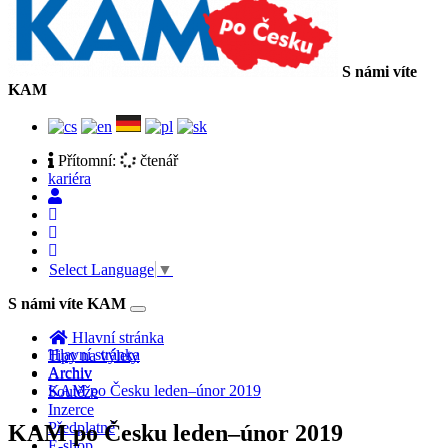
S námi víte
KAM
Přítomní:
čtenář
kariéra
Select Language
▼
S námi víte KAM
Toggle
navigation
Hlavní stránka
Hlavní stránka
Tipy na výlety
Archiv
Archiv
KAM po Česku leden–únor 2019
Soutěže
Inzerce
Předplatné
KAM po Česku leden–únor 2019
E-shop