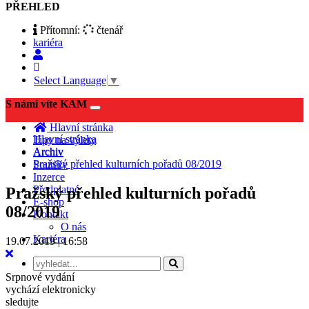
PŘEHLED
Přítomní:
čtenář
kariéra
Select Language
▼
S námi víte KAM
Toggle
navigation
Hlavní stránka
Hlavní stránka
Tipy na výlety
Archiv
Archiv
Pražský přehled kulturních pořadů 08/2019
Soutěže
Inzerce
Předplatné
Pražský přehled kulturních pořadů
E-shop
08/2019
Kontakt
O nás
Kariéra
19.07.2019 | 16:58
Srpnové vydání
vychází elektronicky
sledujte