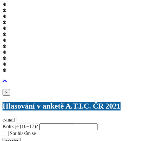
❅
❆
❅
❆
❅
❆
❅
❆
❅
❆
❅
❆
Zavřít
×
Hlasování v anketě A.T.I.C. ČR 2021
e-mail
Kolik je
(16+17)
?
Souhlasím se
VŠEOBECNÝMI PODMÍNKAMI ANKETY O CENY