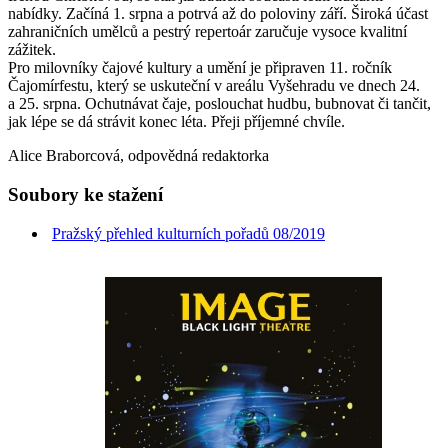
nabídky. Začíná 1. srpna a potrvá až do poloviny září. Široká účast
zahraničních umělců a pestrý repertoár zaručuje vysoce kvalitní
zážitek.
Pro milovníky čajové kultury a umění je připraven 11. ročník
Čajomírfestu, který se uskuteční v areálu Vyšehradu ve dnech 24.
a 25. srpna. Ochutnávat čaje, poslouchat hudbu, bubnovat či tančit,
jak lépe se dá strávit konec léta. Přeji příjemné chvíle.
Alice Braborcová, odpovědná redaktorka
Soubory ke stažení
Pražský přehled kulturních pořadů 08/2019