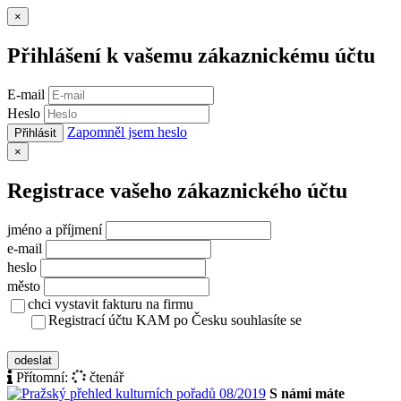
Zavřít
×
Přihlášení k vašemu zákaznickému účtu
E-mail
Heslo
Zapomněl jsem heslo
Přihlásit
Zavřít
×
Registrace vašeho zákaznického účtu
jméno a příjmení
e-mail
heslo
město
chci vystavit fakturu na firmu
Registrací účtu KAM po Česku souhlasíte se
zásady ochrany osobních údajů
odeslat
Přítomní:
čtenář
S námi máte