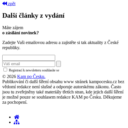
zpět
Další články z vydání
Máte zájem
o zásílání novinek?
Zadejte Vaši emailovou adresu a zajistěte si tak aktuality z České
republiky.
Registrací k newsletteru souhlasíte se
zásadami ochrany osobních údajů
© 2026
Kam po Česku.
Publikování či další šíření obsahu www stránek kampocesku.cz bez
vědomí redakce není slušné a odporuje autorskému zákonu. Často
jsou tu zveřejněny také materiály třetích stran, kde jejich další šíření
je možné pouze se souhlasem redakce KAM po Česku. Děkujeme
za pochopení.