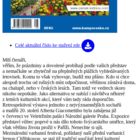
Celé aktuální číslo
ke stažení zde
Milí čtenáři,
věřím, že prázdniny a dovolené probíhají podle vašich představ
a nemačkáte se zbytečně na přeplněných plážích vyhledávaných
letovisek. Komu to však vyhovuje, budiž mu přáno. Kdo si chce
alespoň trochu od rušných míst odpočinout, většinou zůstává doma,
na chalupě, nebo v českých lesích. Tam totiž ve vedrech skoro
nikoho nepotkáte. Jako alternativa se nabízí i návštěva některé
z letních kulturních akcí, které vám tady ráda doporučím.
Retrospektivní výstava jednoho z nejvýznamnějších sochařů
a malířů 20. století Alberta Giacomettiho byla zahájena již
v červenci ve Veletržním paláci Národní galerie Praha. Expozice
představí vůbec poprvé u nás dílo tohoto švýcarského umělce, který
však většinu života prožil v Paříži. Nenechte si ujít.
Mezinárodní varhanní festival, pořádaný naší přední varhanicí
Irenou Chřibkovou, se stal již tradiční součástí letní kulturní