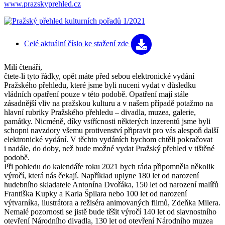
www.prazskyprehled.cz
Celé aktuální číslo
ke stažení zde
Milí čtenáři,
čtete-li tyto řádky, opět máte před sebou elektronické vydání
Pražského přehledu, které jsme byli nuceni vydat v důsledku
vládních opatření pouze v této podobě. Opatření mají stále
zásadnější vliv na pražskou kulturu a v našem případě potažmo na
hlavní rubriky Pražského přehledu – divadla, muzea, galerie,
památky. Nicméně, díky vstřícnosti některých inzerentů jsme byli
schopni navzdory všemu protivenství připravit pro vás alespoň další
elektronické vydání. V těchto vydáních bychom chtěli pokračovat
i nadále, do doby, než bude možné vydat Pražský přehled v tištěné
podobě.
Při pohledu do kalendáře roku 2021 bych ráda připomněla několik
výročí, která nás čekají. Například uplyne 180 let od narození
hudebního skladatele Antonína Dvořáka, 150 let od narození malířů
Františka Kupky a Karla Špilara nebo 100 let od narození
výtvarníka, ilustrátora a režiséra animovaných filmů, Zdeňka Milera.
Nemalé pozornosti se jistě bude těšit výročí 140 let od slavnostního
otevření Národního divadla, 130 let od otevření Národního muzea