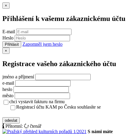
Zavřít
×
Přihlášení k vašemu zákaznickému účtu
E-mail
Heslo
Zapomněl jsem heslo
Přihlásit
Zavřít
×
Registrace vašeho zákaznického účtu
jméno a příjmení
e-mail
heslo
město
chci vystavit fakturu na firmu
Registrací účtu KAM po Česku souhlasíte se
zásady ochrany osobních údajů
odeslat
Přítomní:
čtenář
S námi máte