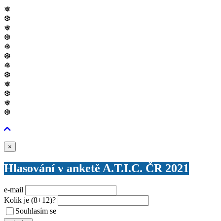
❅
❆
❅
❆
❅
❆
❅
❆
❅
❆
❅
❆
Zavřít
×
Hlasování v anketě A.T.I.C. ČR 2021
e-mail
Kolik je
(8+12)
?
Souhlasím se
VŠEOBECNÝMI PODMÍNKAMI ANKETY O CENY