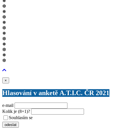
❅
❆
❅
❆
❅
❆
❅
❆
❅
❆
❅
❆
Zavřít
×
Hlasování v anketě A.T.I.C. ČR 2021
e-mail
Kolik je
(8+1)
?
Souhlasím se
VŠEOBECNÝMI PODMÍNKAMI ANKETY O CENY
odeslat