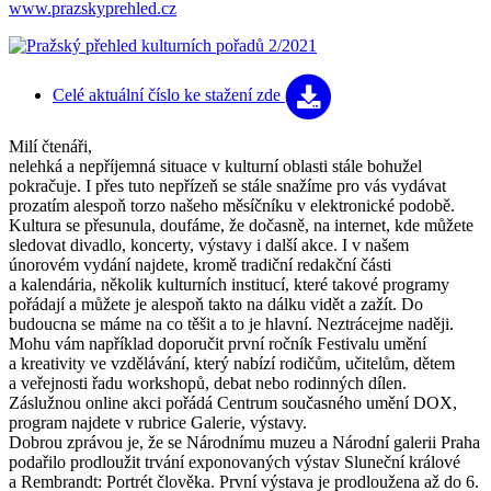
www.prazskyprehled.cz
Celé aktuální číslo
ke stažení zde
Milí čtenáři,
nelehká a nepříjemná situace v kulturní oblasti stále bohužel
pokračuje. I přes tuto nepřízeň se stále snažíme pro vás vydávat
prozatím alespoň torzo našeho měsíčníku v elektronické podobě.
Kultura se přesunula, doufáme, že dočasně, na internet, kde můžete
sledovat divadlo, koncerty, výstavy i další akce. I v našem
únorovém vydání najdete, kromě tradiční redakční části
a kalendária, několik kulturních institucí, které takové programy
pořádají a můžete je alespoň takto na dálku vidět a zažít. Do
budoucna se máme na co těšit a to je hlavní. Neztrácejme naději.
Mohu vám například doporučit první ročník Festivalu umění
a kreativity ve vzdělávání, který nabízí rodičům, učitelům, dětem
a veřejnosti řadu workshopů, debat nebo rodinných dílen.
Záslužnou online akci pořádá Centrum současného umění DOX,
program najdete v rubrice Galerie, výstavy.
Dobrou zprávou je, že se Národnímu muzeu a Národní galerii Praha
podařilo prodloužit trvání exponovaných výstav Sluneční králové
a Rembrandt: Portrét člověka. První výstava je prodloužena až do 6.