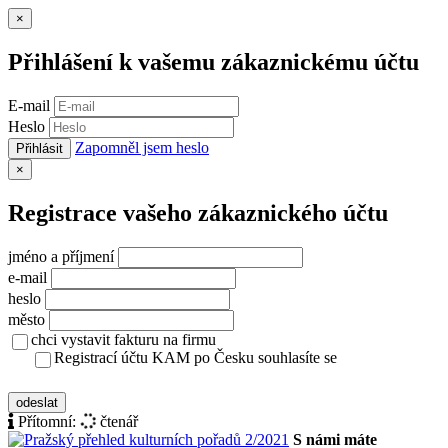
Zavřít
×
Přihlášení k vašemu zákaznickému účtu
E-mail
Heslo
Zapomněl jsem heslo
Přihlásit
Zavřít
×
Registrace vašeho zákaznického účtu
jméno a příjmení
e-mail
heslo
město
chci vystavit fakturu na firmu
Registrací účtu KAM po Česku souhlasíte se
zásady ochrany osobních údajů
odeslat
Přítomní:
čtenář
S námi máte