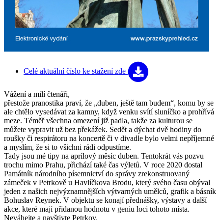
Celé aktuální číslo
ke stažení zde
Vážení a milí čtenáři,
přestože pranostika praví, že „duben, ještě tam budem“, komu by se
ale chtělo vysedávat za kamny, když venku svítí sluníčko a prohřívá
meze. Téměř všechna omezení již padla, takže za kulturou se
můžete vypravit už bez překážek. Sedět a dýchat dvě hodiny do
roušky či respirátoru na koncertě či v divadle bylo velmi nepříjemné
a myslím, že si to všichni rádi odpustíme.
Tady jsou mé tipy na aprílový měsíc duben. Tentokrát vás pozvu
trochu mimo Prahu, přichází také čas výletů. V roce 2020 dostal
Památník národního písemnictví do správy zrekonstruovaný
zámeček v Petrkově u Havlíčkova Brodu, který svého času obýval
jeden z našich nejvýznamnějších výtvarných umělců, grafik a básník
Bohuslav Reynek. V objektu se konají přednášky, výstavy a další
akce, které mají přidanou hodnotu v geniu loci tohoto místa.
Neváhejte a navštivte Petrkov.