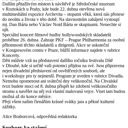
Dalším přitažlivým místem k návštěvě je Středočeské muzeum
v Roztokách u Prahy, kde bude 22. dubna otevřena nová
multimediální expozice Archevita – stopami věků, která nás přenese
do neolitu a života v této době. Na slavnostním zahájení vystoupí
mj. Dan Bárta nebo Václav Noid Bárta se skupinami. Nenechte si
ujít.
Speciální koncert filmové hudby hollywoodských skladatelů
proběhne 26. dubna. Zahraje PKF – Prague Philharmonia za osobní
přítomnosti těchto skladatelů a dirigentů. Akce se uskuteční
v Kongresovém centru v Praze, bližší informace najdete v rubrice
Koncerty.
Děti můžete vzít na představení dalšího ročníku festivalu Dítě
v Dlouhé, kde si určitě vaši potomci přijdou na své. Jsou připravena
nejen divadelní představení od osvědčených souborů, ale
i workshopy pro ty nejmenší. Program je uveden v rubrice Divadla.
Nemohu opomenout ani sváteční dny velikonoční. Na Chvalské
tvrzi budete moci od 8. dubna přispět ke zdobení velikonočního
stromu a navěšet na něj svá vlastní malovaná vejce. Viset tam budou
možná až do konce měsíce.
Přeji všem našim čtenářům krásné svátky jara a pěkné kulturní
zážitky.
Alice Braborcová, odpovědná redaktorka
Soubory ke stažení