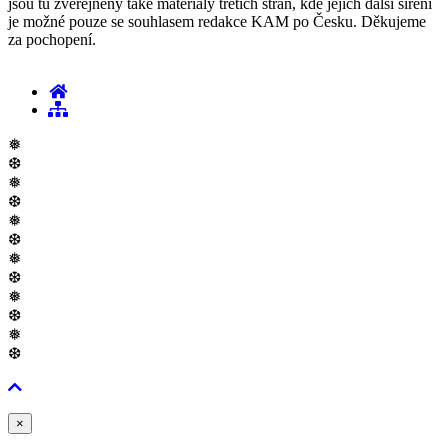
jsou tu zveřejněny také materiály třetích stran, kde jejich další šíření
je možné pouze se souhlasem redakce KAM po Česku. Děkujeme
za pochopení.
❅
❆
❅
❆
❅
❆
❅
❆
❅
❆
❅
❆
Zavřít
×