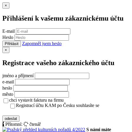
Zavřít
×
Přihlášení k vašemu zákaznickému účtu
E-mail
Heslo
Zapomněl jsem heslo
Přihlásit
Zavřít
×
Registrace vašeho zákaznického účtu
jméno a příjmení
e-mail
heslo
město
chci vystavit fakturu na firmu
Registrací účtu KAM po Česku souhlasíte se
zásady ochrany osobních údajů
odeslat
Přítomní:
čtenář
S námi máte