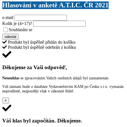
Hlasování v anketě A.T.I.C. ČR 2021
e-mail
Kolik je
(4+17)
?
Souhlasím se
VŠEOBECNÝMI PODMÍNKAMI ANKETY O CENY
odeslat
Produkt byl úspěšně přidán do košíku
Produkt byl úspěšně odebrán z košíku
Děkujeme za Vaši odpověď,
Nesouhlas
se zpracováním Vašich osobních údajů byl zaznamenán.
Váš záznam bude z databáze Vydavatelstvím KAM po Česku s.r.o. vymazán
neprodleně, nejpozději však v zákonné lhůtě.
×
Váš hlas byl započítán. Děkujeme.