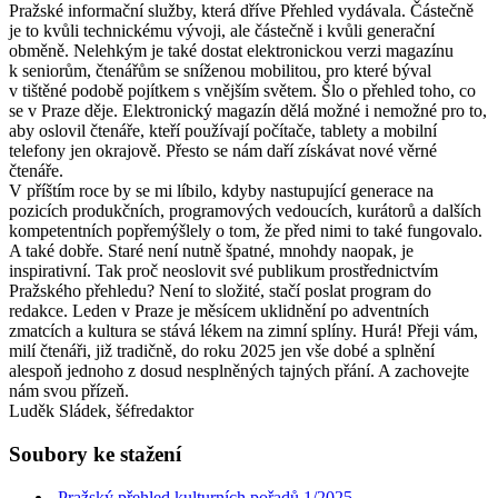
Pražské informační služby, která dříve Přehled vydávala. Částečně
je to kvůli technickému vývoji, ale částečně i kvůli generační
obměně. Nelehkým je také dostat elektronickou verzi magazínu
k seniorům, čtenářům se sníženou mobilitou, pro které býval
v tištěné podobě pojítkem s vnějším světem. Šlo o přehled toho, co
se v Praze děje. Elektronický magazín dělá možné i nemožné pro to,
aby oslovil čtenáře, kteří používají počítače, tablety a mobilní
telefony jen okrajově. Přesto se nám daří získávat nové věrné
čtenáře.
V příštím roce by se mi líbilo, kdyby nastupující generace na
pozicích produkčních, programových vedoucích, kurátorů a dalších
kompetentních popřemýšlely o tom, že před nimi to také fungovalo.
A také dobře. Staré není nutně špatné, mnohdy naopak, je
inspirativní. Tak proč neoslovit své publikum prostřednictvím
Pražského přehledu? Není to složité, stačí poslat program do
redakce. Leden v Praze je měsícem uklidnění po adventních
zmatcích a kultura se stává lékem na zimní splíny. Hurá! Přeji vám,
milí čtenáři, již tradičně, do roku 2025 jen vše dobé a splnění
alespoň jednoho z dosud nesplněných tajných přání. A zachovejte
nám svou přízeň.
Luděk Sládek, šéfredaktor
Soubory ke stažení
Pražský přehled kulturních pořadů 1/2025