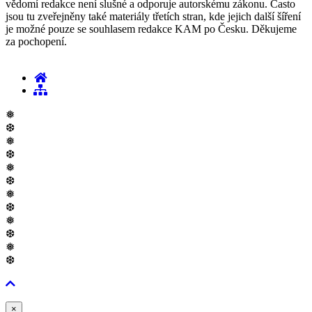
vědomí redakce není slušné a odporuje autorskému zákonu. Často
jsou tu zveřejněny také materiály třetích stran, kde jejich další šíření
je možné pouze se souhlasem redakce KAM po Česku. Děkujeme
za pochopení.
❅
❆
❅
❆
❅
❆
❅
❆
❅
❆
❅
❆
Zavřít
×