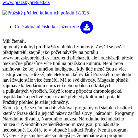
www.prazskyprehled.cz
Celé aktuální číslo
ke stažení zde
Milí čtenáři,
uplynulý rok byl pro Pražský přehled zlomový. Zvýšil se počet
předplatitelů, stejně jako počet návštěv na portálu
www.prazskyprehled.cz. Inzerenti přicházejí, ale i odcházejí, přesto
meziročně přinášíme více tipů na pražskou kulturu. Není třeba
zmiňovat, že boj s umělou inteligencí, kdy lidé méně čtou a více
sledují videa, je těžký, ale elektronické vydání Pražského přehledu
navštěvuje stále více čtenářů. Má to své důvody. Magazín přináší
zajímavé kalendárium narození nebo událostí o kulatých
a půlkulatých výročích. Když k tomu připočtu chronologické,
uspořádané a pečlivě zpracované přehledy kulturních pořadů,
Pražský přehled je stále jedinečný.
Škoda jen, že se nám nedaří získávat programy od státních institucí,
které v Praze sídlí a jejichž název začíná slovy „národní“. Programy
Národního divadla, Národního muzea, Národního technického
muzea či Národního zemědělského muzea jsou pro nás stále
nedostupné. Lepší je to v případě institucí Prahy. Nemít program
Výstaviště je smutné, ale smutnější je, že nemáme ani program