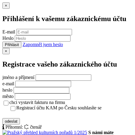
Zavřít
×
Přihlášení k vašemu zákaznickému účtu
E-mail
Heslo
Zapomněl jsem heslo
Přihlásit
Zavřít
×
Registrace vašeho zákaznického účtu
jméno a příjmení
e-mail
heslo
město
chci vystavit fakturu na firmu
Registrací účtu KAM po Česku souhlasíte se
zásady ochrany osobních údajů
odeslat
Přítomní:
čtenář
S námi máte