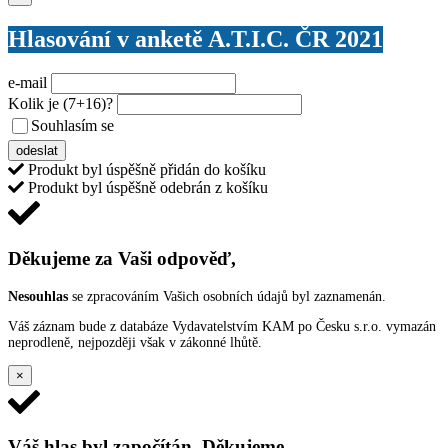
Hlasování v anketě A.T.I.C. ČR 2021
e-mail
Kolik je
(7+16)
?
Souhlasím se
VŠEOBECNÝMI PODMÍNKAMI ANKETY O CENY
odeslat
Produkt byl úspěšně přidán do košíku
Produkt byl úspěšně odebrán z košíku
Děkujeme za Vaši odpověď,
Nesouhlas
se zpracováním Vašich osobních údajů byl zaznamenán.
Váš záznam bude z databáze Vydavatelstvím KAM po Česku s.r.o. vymazán
neprodleně, nejpozději však v zákonné lhůtě.
×
Váš hlas byl započítán. Děkujeme.