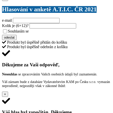
Hlasování v anketě A.T.I.C. ČR 2021
e-mail
Kolik je
(6+12)
?
Souhlasím se
VŠEOBECNÝMI PODMÍNKAMI ANKETY O CENY
odeslat
Produkt byl úspěšně přidán do košíku
Produkt byl úspěšně odebrán z košíku
Děkujeme za Vaši odpověď,
Nesouhlas
se zpracováním Vašich osobních údajů byl zaznamenán.
Váš záznam bude z databáze Vydavatelstvím KAM po Česku s.r.o. vymazán
neprodleně, nejpozději však v zákonné lhůtě.
×
Váš hlas byl započítán. Děkujeme.