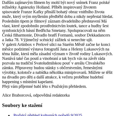
Dalším zajímavým filmem by mohl být nový snímek Franz polské
režisérky Agnieszky Holland. Příběh inspirovaný životem
spisovatele Franze Kafky přináší bohatý obraz vnitřního života
muže, který svým myšlením předběhl dobu a nikdy nepřestal hledat.
Posledním tipem je filmový záznam divadelního představení Má
vlast, které zpodobnilo prostřednictvím loutek, tance a hudby šest
symfonických básní Bedřicha Smetany. Spolupracovali na něm
Česká filharmonie, Divadlo bratří Formanů, soubor Dekkadancers
a Jatka 78. Výjimečný scénický zážitek si nenechte ujít.
V galerii Artinbox v Perlové ulici na Starém Městě začne ke konci
měsíce podzimní výstava fotografií Jana a Heleny Lukasových na
téma Itálie, která měla zásadní význam v životě rodiny Lukasových.
Nastává také čas poutí a vinobraní a tak bych vás na závěr ráda
pozvala na tradiční Svatoludmilskou pouť v areálu Chvalského
zámku. Připraveny budou stánky s občerstvením, řemeslnými
výrobky, kolotoče a nabídka několika minipivovarů. Můžete se těšit
na divadlo pro děti a další atrakce, k večeru proběhne hudební
happening s místními kapelami.
Přeji vám příjemné babí léto s Pražským přehledem.
Alice Braborcová, odpovědná redaktorka
Soubory ke stažení
Pražský přehled kulturních pořadů 9/2025