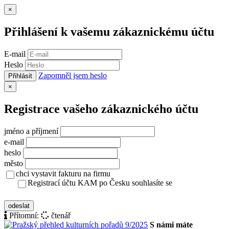
Zavřít
×
Přihlášení k vašemu zákaznickému účtu
E-mail
Heslo
Zapomněl jsem heslo
Přihlásit
Zavřít
×
Registrace vašeho zákaznického účtu
jméno a příjmení
e-mail
heslo
město
chci vystavit fakturu na firmu
Registrací účtu KAM po Česku souhlasíte se
zásady ochrany osobních údajů
odeslat
Přítomní:
čtenář
S námi máte