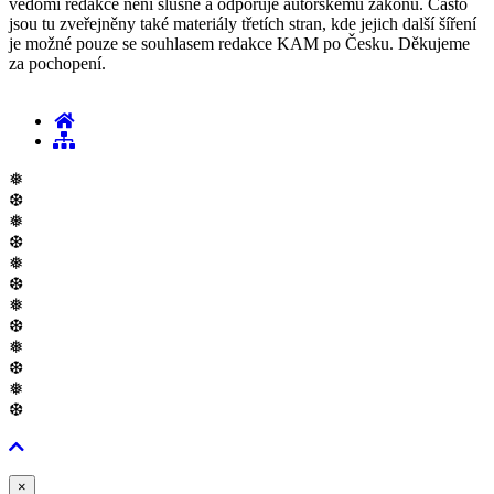
vědomí redakce není slušné a odporuje autorskému zákonu. Často
jsou tu zveřejněny také materiály třetích stran, kde jejich další šíření
je možné pouze se souhlasem redakce KAM po Česku. Děkujeme
za pochopení.
❅
❆
❅
❆
❅
❆
❅
❆
❅
❆
❅
❆
Zavřít
×