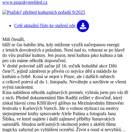
www.prazskyprehled.cz
Celé aktuální číslo
ke stažení zde
Milí čtenáři,
blíží se čas babího léta, kdy můžeme využít načerpanou energii
z letních dovolených a prázdnin. Není nad to, vrhnout se po hlavě
do víru pražské kultury. Jen pozor, není kultura jako kultura a tak
pro vás máme několik doporučení.
V druhé polovině září začne již 16. ročník bohulibé akce Děti
čtete?!, jejímž záměrem je přivést co nejvíce dětí a mládeže ke
knihám a četbě. Koná se nejen v Praze, ale i dalších městech
a celkově potrvá až do 1. listopadu. Neváhejte a navštivte se všemi
svými ratolestmi.
Kina nabídnou několik zajímavých premiér, vybrala jsem pro vás tři
z nich. Předně dokumentární film Raději zešílet v divočině, který
získal hlavní cenu Křišťálový glóbus na Mezinárodním filmovém
festivalu v Karlových Varech. Jde o volnou stylizaci na motivy
stejnojmenné knihy spisovatele Aleše Palána a fotografa Jana
Šibíka, ve které najdete i další zajímavé příběhy šumavských
samotářů. Shodou nešťastných okolností jeden z aktérů filmu
tragicky zahynul po vyhlášení ocenění. Život a osud si nevybírá…