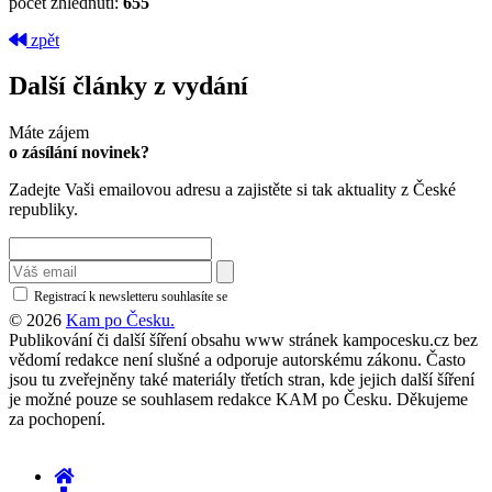
počet zhlédnutí:
655
zpět
Další články z vydání
Máte zájem
o zásílání novinek?
Zadejte Vaši emailovou adresu a zajistěte si tak aktuality z České
republiky.
Registrací k newsletteru souhlasíte se
zásadami ochrany osobních údajů
© 2026
Kam po Česku.
Publikování či další šíření obsahu www stránek kampocesku.cz bez
vědomí redakce není slušné a odporuje autorskému zákonu. Často
jsou tu zveřejněny také materiály třetích stran, kde jejich další šíření
je možné pouze se souhlasem redakce KAM po Česku. Děkujeme
za pochopení.