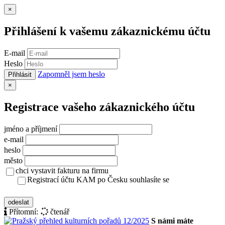
Zavřít
×
Přihlášení k vašemu zákaznickému účtu
E-mail
Heslo
Zapomněl jsem heslo
Přihlásit
Zavřít
×
Registrace vašeho zákaznického účtu
jméno a příjmení
e-mail
heslo
město
chci vystavit fakturu na firmu
Registrací účtu KAM po Česku souhlasíte se
zásady ochrany osobních údajů
odeslat
Přítomní:
čtenář
S námi máte