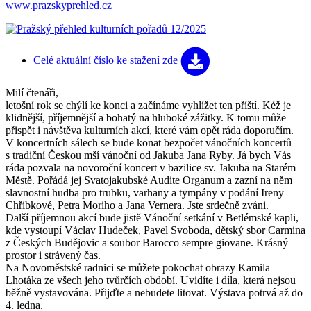
www.prazskyprehled.cz
Celé aktuální číslo
ke stažení zde
Milí čtenáři,
letošní rok se chýlí ke konci a začínáme vyhlížet ten příští. Kéž je
klidnější, příjemnější a bohatý na hluboké zážitky. K tomu může
přispět i návštěva kulturních akcí, které vám opět ráda doporučím.
V koncertních sálech se bude konat bezpočet vánočních koncertů
s tradiční Českou mší vánoční od Jakuba Jana Ryby. Já bych Vás
ráda pozvala na novoroční koncert v bazilice sv. Jakuba na Starém
Městě. Pořádá jej Svatojakubské Audite Organum a zazní na něm
slavnostní hudba pro trubku, varhany a tympány v podání Ireny
Chřibkové, Petra Moriho a Jana Vernera. Jste srdečně zváni.
Další příjemnou akcí bude jistě Vánoční setkání v Betlémské kapli,
kde vystoupí Václav Hudeček, Pavel Svoboda, dětský sbor Carmina
z Českých Budějovic a soubor Barocco sempre giovane. Krásný
prostor i strávený čas.
Na Novoměstské radnici se můžete pokochat obrazy Kamila
Lhotáka ze všech jeho tvůrčích období. Uvidíte i díla, která nejsou
běžně vystavována. Přijďte a nebudete litovat. Výstava potrvá až do
4. ledna.