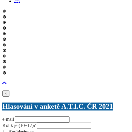
❅
❆
❅
❆
❅
❆
❅
❆
❅
❆
❅
❆
Zavřít
×
Hlasování v anketě A.T.I.C. ČR 2021
e-mail
Kolik je
(10+17)
?
Souhlasím se