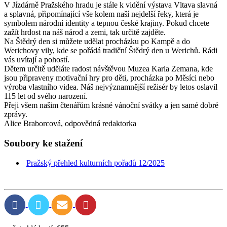
V Jízdárně Pražského hradu je stále k vidění výstava Vltava slavná
a splavná, připomínající vše kolem naší nejdelší řeky, která je
symbolem národní identity a tepnou české krajiny. Pokud chcete
zažít hrdost na náš národ a zemi, tak určitě zajděte.
Na Štědrý den si můžete udělat procházku po Kampě a do
Werichovy vily, kde se pořádá tradiční Štědrý den u Werichů. Rádi
vás uvítají a pohostí.
Dětem určitě uděláte radost návštěvou Muzea Karla Zemana, kde
jsou připraveny motivační hry pro děti, procházka po Měsíci nebo
výroba vlastního videa. Náš nejvýznamnější režisér by letos oslavil
115 let od svého narození.
Přeji všem našim čtenářům krásné vánoční svátky a jen samé dobré
zprávy.
Alice Braborcová, odpovědná redaktorka
Soubory ke stažení
Pražský přehled kulturních pořadů 12/2025