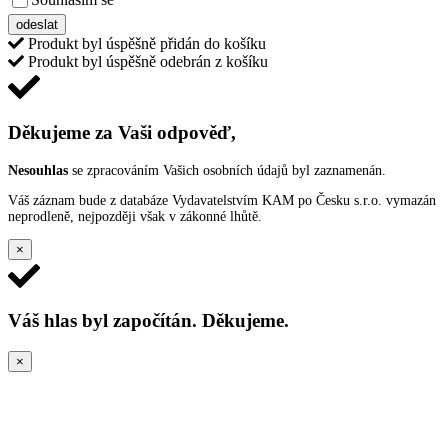
VŠEOBECNÝMI PODMÍNKAMI ANKETY O CENY
odeslat
Produkt byl úspěšně přidán do košíku
Produkt byl úspěšně odebrán z košíku
Děkujeme za Vaši odpověď,
Nesouhlas
se zpracováním Vašich osobních údajů byl zaznamenán.
Váš záznam bude z databáze Vydavatelstvím KAM po Česku s.r.o. vymazán
neprodleně, nejpozději však v zákonné lhůtě.
×
Váš hlas byl započítán. Děkujeme.
×