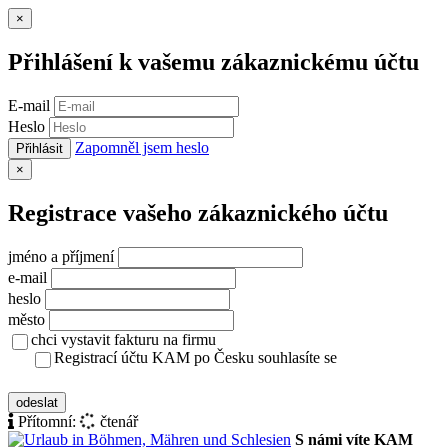
Zavřít
×
Přihlášení k vašemu zákaznickému účtu
E-mail
Heslo
Zapomněl jsem heslo
Přihlásit
Zavřít
×
Registrace vašeho zákaznického účtu
jméno a příjmení
e-mail
heslo
město
chci vystavit fakturu na firmu
Registrací účtu KAM po Česku souhlasíte se
zásady ochrany osobních údajů
odeslat
Přítomní:
čtenář
S námi víte KAM