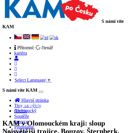
S námi víte
KAM
Přítomní:
čtenář
kariéra
Select Language
▼
S námi víte KAM
Toggle
navigation
Hlavní stránka
Zpět na hlavní stranu hlasování
Tipy na výlety
Olomoucký
Archiv
Soutěže
Inzerce
KAM v Olomouckém kraji: sloup
Předplatné
Nejsvětější trojice, Bouzov, Šternberk,
E-shop