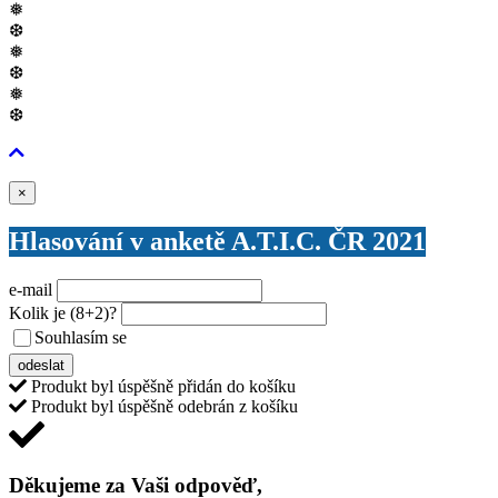
kr
kr
kr
kr
kr
kr
kr
mě
kr
kr
kr
kr
kr
❅
❆
❅
❆
❅
❆
Zavřít
×
kr
Pr
Hlasování v anketě A.T.I.C. ČR 2021
e-mail
Kolik je
(8+2)
?
Souhlasím se
VŠEOBECNÝMI PODMÍNKAMI ANKETY O CENY
odeslat
Produkt byl úspěšně přidán do košíku
Produkt byl úspěšně odebrán z košíku
Děkujeme za Vaši odpověď,