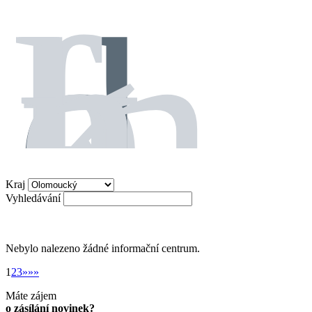
Kraj
Vyhledávání
Nebylo nalezeno žádné informační centrum.
»
1
2
3
»
»»
Máte zájem
o zásílání novinek?