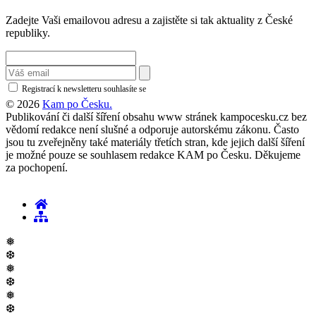
Zl
Mo
Ji
Ol
Vy
Pa
Kr
Ji
Hl
St
Li
Pl
Ús
Ka
Zadejte Vaši emailovou adresu a zajistěte si tak aktuality z České
republiky.
Registrací k newsletteru souhlasíte se
zásadami ochrany osobních údajů
© 2026
Kam po Česku.
Publikování či další šíření obsahu www stránek kampocesku.cz bez
vědomí redakce není slušné a odporuje autorskému zákonu. Často
jsou tu zveřejněny také materiály třetích stran, kde jejich další šíření
je možné pouze se souhlasem redakce KAM po Česku. Děkujeme
za pochopení.
❅
❆
❅
❆
❅
❆