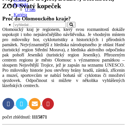
Kontakt
ZOO Svatý kopeček
O nás
Kariéra
Proč do Olomouckého kraje?
Olomoucký kraj je regionem, který svou rozmanitostí dokáže
uspokojit i toho nejnáročnějšího návštěvníka. Je vhodným místem
pro milovníky hor, cykloturistiky a historických i přírodních
památek. Nejvýznamnější z hlediska národopisného je oblast Hané
(turistický region Střední Morava), z hlediska aktivního odpočinku
pak pohoří Jeseníků (turistický region Jeseníky). Přirozeným
centrem regionu je město Olomouc s významnou památkou –
sloupem Nejsvětější Trojice, jež je zapsán na seznamu UNESCO.
Pro milovníky historie jsou otevřeny brány hradů, zámků, zřícenin
a muzeí, sportovcům se nabízí bohatá síť cyklotras či množství
sjezdovek. Odpočinout si můžete v několika vyhlášených
lázeňských centrech.
počet zhlédnutí:
1115871