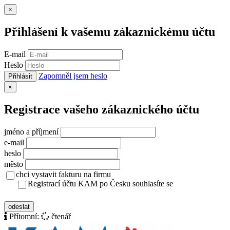
Zavřít
×
Přihlášení k vašemu zákaznickému účtu
E-mail
Heslo
Zapomněl jsem heslo
Přihlásit
Zavřít
×
Registrace vašeho zákaznického účtu
jméno a příjmení
e-mail
heslo
město
chci vystavit fakturu na firmu
Registrací účtu KAM po Česku souhlasíte se
zásady ochrany osobních údajů
odeslat
Přítomní:
čtenář