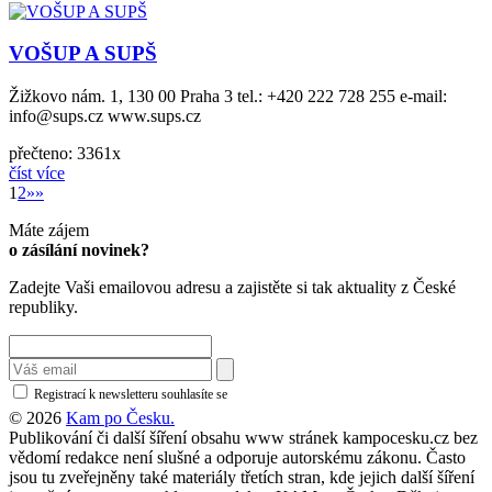
VOŠUP A SUPŠ
Žižkovo nám. 1, 130 00 Praha 3 tel.: +420 222 728 255 e-mail:
info@sups.cz www.sups.cz
přečteno: 3361x
číst více
1
2
»»
Máte zájem
o zásílání novinek?
Zadejte Vaši emailovou adresu a zajistěte si tak aktuality z České
republiky.
Registrací k newsletteru souhlasíte se
zásadami ochrany osobních údajů
© 2026
Kam po Česku.
Publikování či další šíření obsahu www stránek kampocesku.cz bez
vědomí redakce není slušné a odporuje autorskému zákonu. Často
jsou tu zveřejněny také materiály třetích stran, kde jejich další šíření