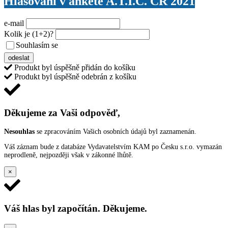
Hlasování v anketě A.T.I.C. ČR 2021
e-mail
Kolik je
(1+2)
?
Souhlasím se
VŠEOBECNÝMI PODMÍNKAMI ANKETY O CENY
odeslat
Produkt byl úspěšně přidán do košíku
Produkt byl úspěšně odebrán z košíku
Děkujeme za Vaši odpověď,
Nesouhlas
se zpracováním Vašich osobních údajů byl zaznamenán.
Váš záznam bude z databáze Vydavatelstvím KAM po Česku s.r.o. vymazán
neprodleně, nejpozději však v zákonné lhůtě.
×
Váš hlas byl započítán. Děkujeme.