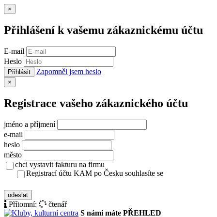
Zavřít
×
Přihlášení k vašemu zákaznickému účtu
E-mail
Heslo
Zapomněl jsem heslo
Přihlásit
Zavřít
×
Registrace vašeho zákaznického účtu
jméno a příjmení
e-mail
heslo
město
chci vystavit fakturu na firmu
Registrací účtu KAM po Česku souhlasíte se
zásady ochrany osobních údajů
odeslat
Přítomní:
čtenář
S námi máte PŘEHLED