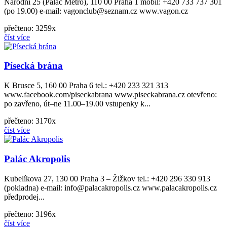
Národní 25 (Palác Metro), 110 00 Praha 1 mobil: +420 733 737 301
(po 19.00) e-mail: vagonclub@seznam.cz www.vagon.cz
přečteno: 3259x
číst více
Písecká brána
K Brusce 5, 160 00 Praha 6 tel.: +420 233 321 313
www.facebook.com/piseckabrana www.piseckabrana.cz otevřeno:
po zavřeno, út–ne 11.00–19.00 vstupenky k...
přečteno: 3170x
číst více
Palác Akropolis
Kubelíkova 27, 130 00 Praha 3 – Žižkov tel.: +420 296 330 913
(pokladna) e-mail: info@palacakropolis.cz www.palacakropolis.cz
předprodej...
přečteno: 3196x
číst více