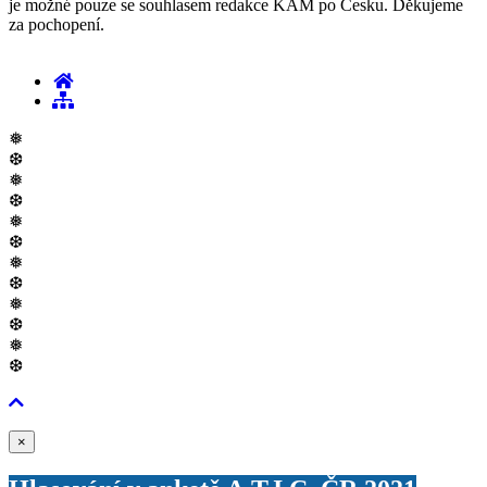
je možné pouze se souhlasem redakce KAM po Česku. Děkujeme
za pochopení.
❅
❆
❅
❆
❅
❆
❅
❆
❅
❆
❅
❆
Zavřít
×