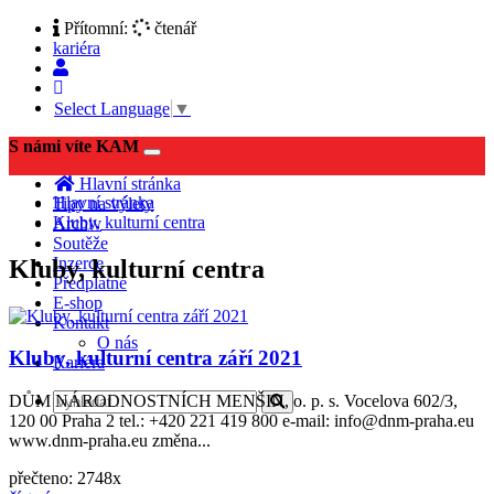
Přítomní:
čtenář
kariéra
Select Language
▼
S námi víte KAM
Toggle
navigation
Hlavní stránka
Hlavní stránka
Tipy na výlety
Kluby, kulturní centra
Archiv
Soutěže
Inzerce
Kluby, kulturní centra
Předplatné
E-shop
Kontakt
O nás
Kluby, kulturní centra září 2021
Kariéra
DŮM NÁRODNOSTNÍCH MENŠIN, o. p. s. Vocelova 602/3,
120 00 Praha 2 tel.: +420 221 419 800 e-mail: info@dnm-praha.eu
www.dnm-praha.eu změna...
přečteno: 2748x