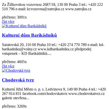
Za Žižkovskou vozovnou 2687/18, 130 00 Praha 3 tel.: +420 222
510 796 e-mail: kcvozovna@zatrojku.cz www.zatrojku.cz
přečteno: 3091x
číst více
Kulturní dům Barikádníků
Saratovská 20, 110 00 Praha 10 tel.: +420 274 770 789 e-mail: kd-
barikadniku@volny.cz www.kdbarikadniku.cz předprodej
vstupenek – KD Barikádníků....
přečteno: 4605x
číst více
Chodovská tvrz
Kulturní Jižní Město o. p. s. Ledvinova 9, 149 00 Praha 4 tel.: +420
267 914 831 facebook.com/chodovskatvrz www.chodovskatvrz.cz
galerie otevřena...
přečteno: 3269x