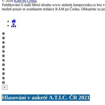
© 2026
Kam po Česku.
Publikování či další šíření obsahu www stránek kampocesku.cz bez vědo
možné pouze se souhlasem redakce KAM po Česku. Děkujeme za po
❅
❆
❅
❆
❅
❆
❅
❆
❅
❆
❅
❆
Zavřít
×
Hlasování v anketě A.T.I.C. ČR 2021