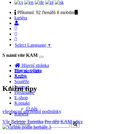
Přítomní:
92 čtenářů 8
mobilní
kariéra
Select Language
▼
S námi víte KAM
Toggle
navigation
Hlavní stránka
Hlavní stránka
Tipy na výlety
Knihy
Archiv
Soutěže
Inzerce
Knižní tipy
Předplatné
E-shop
Kontakt
O nás
všeobecné obchodní podmínky
Kariéra
Vše
Beletrie
Turistika
Pro děti
KAM edice