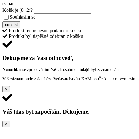
e-mail
Kolik je
(8+2)
?
Souhlasím se
VŠEOBECNÝMI PODMÍNKAMI ANKETY O CENY
odeslat
Produkt byl úspěšně přidán do košíku
Produkt byl úspěšně odebrán z košíku
Děkujeme za Vaši odpověď,
Nesouhlas
se zpracováním Vašich osobních údajů byl zaznamenán.
Váš záznam bude z databáze Vydavatelstvím KAM po Česku s.r.o. vymazán nep
×
Váš hlas byl započítán. Děkujeme.
×