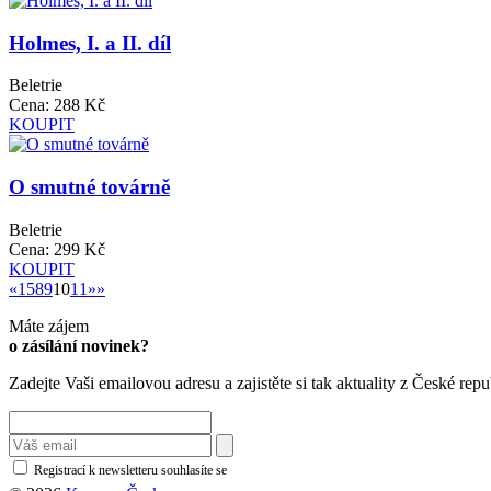
Holmes, I. a II. díl
Beletrie
Cena:
288 Kč
KOUPIT
O smutné továrně
Beletrie
Cena:
299 Kč
KOUPIT
«
«
1
5
8
9
10
11
»»
Máte zájem
o zásílání novinek?
Zadejte Vaši emailovou adresu a zajistěte si tak aktuality z České repu
Registrací k newsletteru souhlasíte se
zásadami ochrany osobních údajů