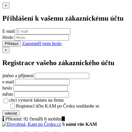
Zavřít
×
Přihlášení k vašemu zákaznickému účtu
E-mail
Heslo
Zapomněl jsem heslo
Přihlásit
Zavřít
×
Registrace vašeho zákaznického účtu
jméno a příjmení
e-mail
heslo
město
chci vystavit fakturu na firmu
Registrací účtu KAM po Česku souhlasíte se
zásady ochrany osob
odeslat
Přítomní:
92 čtenářů 8
mobilní
S námi víte KAM