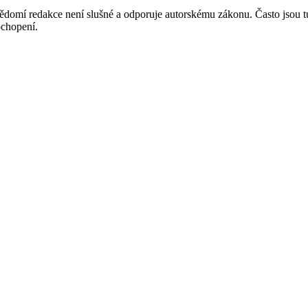
mí redakce není slušné a odporuje autorskému zákonu. Často jsou tu zve
chopení.