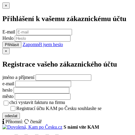
Zavřít
×
Přihlášení k vašemu zákaznickému účtu
E-mail
Heslo
Zapomněl jsem heslo
Přihlásit
Zavřít
×
Registrace vašeho zákaznického účtu
jméno a příjmení
e-mail
heslo
město
chci vystavit fakturu na firmu
Registrací účtu KAM po Česku souhlasíte se
zásady ochrany osob
odeslat
Přítomní:
čtenář
S námi víte KAM