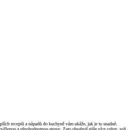
epších receptů a nápadů do kuchyně vám ukáže, jak je to snadné.
áženou a plnohodnotnou stravu. Zato obsahují stále více cukru, soli,