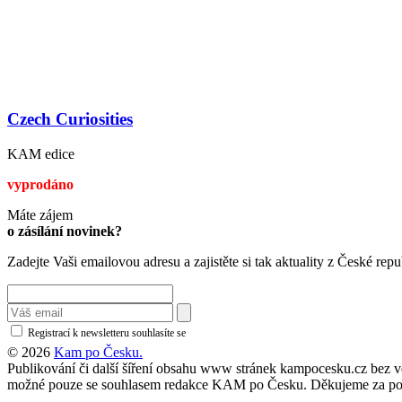
Czech Curiosities
KAM edice
vyprodáno
Máte zájem
o zásílání novinek?
Zadejte Vaši emailovou adresu a zajistěte si tak aktuality z České repu
Registrací k newsletteru souhlasíte se
zásadami ochrany osobních údajů
© 2026
Kam po Česku.
Publikování či další šíření obsahu www stránek kampocesku.cz bez vědo
možné pouze se souhlasem redakce KAM po Česku. Děkujeme za po