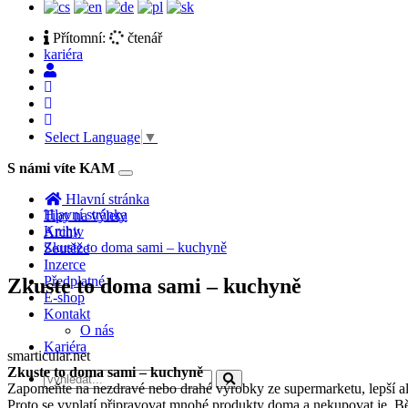
Přítomní:
čtenář
kariéra
Select Language
▼
S námi víte KAM
Toggle
navigation
Hlavní stránka
Hlavní stránka
Tipy na výlety
Knihy
Archiv
Zkuste to doma sami – kuchyně
Soutěže
Inzerce
Předplatné
Zkuste to doma sami – kuchyně
E-shop
Kontakt
O nás
Kariéra
smarticular.net
Zkuste to doma sami – kuchyně
Zapomeňte na nezdravé nebo drahé výrobky ze supermarketu, lepší alt
Proto se vyplatí připravovat mnohé produkty doma a nekupovat je. Bě