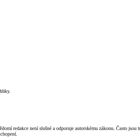
bliky.
mí redakce není slušné a odporuje autorskému zákonu. Často jsou tu zve
chopení.