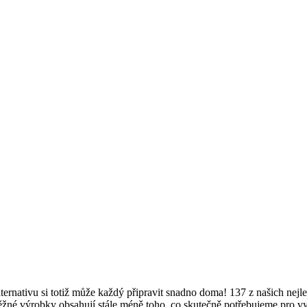
ernativu si totiž může každý připravit snadno doma! 137 z našich nejl
žné výrobky obsahují stále méně toho, co skutečně potřebujeme pro vyv