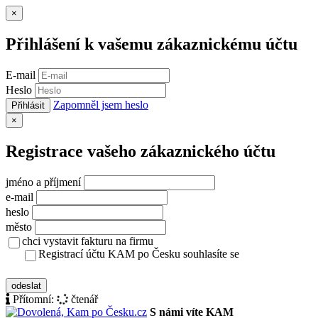
Zavřít
×
Přihlášení k vašemu zákaznickému účtu
E-mail
Heslo
Zapomněl jsem heslo
Přihlásit
Zavřít
×
Registrace vašeho zákaznického účtu
jméno a příjmení
e-mail
heslo
město
chci vystavit fakturu na firmu
Registrací účtu KAM po Česku souhlasíte se
zásady ochrany osobních údajů
odeslat
Přítomní:
čtenář
S námi víte KAM