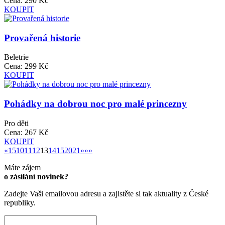
Cena:
290 Kč
KOUPIT
Provařená historie
Beletrie
Cena:
299 Kč
KOUPIT
Pohádky na dobrou noc pro malé princezny
Pro děti
Cena:
267 Kč
KOUPIT
«
»
«
1
5
10
11
12
13
14
15
20
21
»
»»
Máte zájem
o zásílání novinek?
Zadejte Vaši emailovou adresu a zajistěte si tak aktuality z České
republiky.