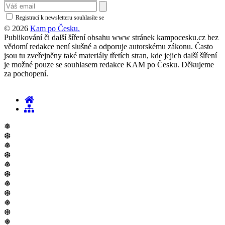
Registrací k newsletteru souhlasíte se
zásadami ochrany osobních údajů
© 2026
Kam po Česku.
Publikování či další šíření obsahu www stránek kampocesku.cz bez
vědomí redakce není slušné a odporuje autorskému zákonu. Často
jsou tu zveřejněny také materiály třetích stran, kde jejich další šíření
je možné pouze se souhlasem redakce KAM po Česku. Děkujeme
za pochopení.
❅
❆
❅
❆
❅
❆
❅
❆
❅
❆
❅