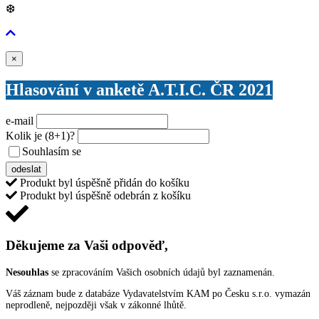
❆
Zavřít
×
Hlasování v anketě A.T.I.C. ČR 2021
e-mail
Kolik je
(8+1)
?
Souhlasím se
VŠEOBECNÝMI PODMÍNKAMI ANKETY O CENY
odeslat
Produkt byl úspěšně přidán do košíku
Produkt byl úspěšně odebrán z košíku
Děkujeme za Vaši odpověď,
Nesouhlas
se zpracováním Vašich osobních údajů byl zaznamenán.
Váš záznam bude z databáze Vydavatelstvím KAM po Česku s.r.o. vymazán
neprodleně, nejpozději však v zákonné lhůtě.