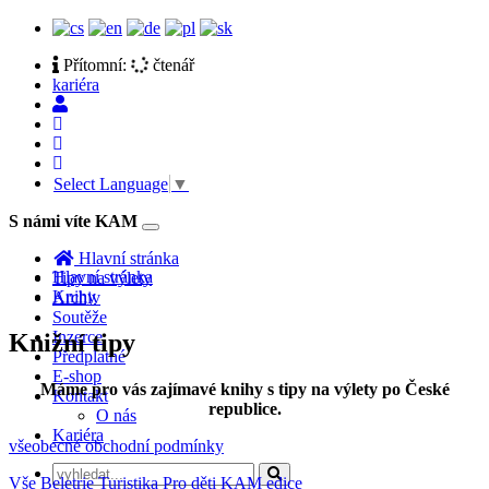
Přítomní:
čtenář
kariéra
Select Language
▼
S námi víte KAM
Toggle
navigation
Hlavní stránka
Hlavní stránka
Tipy na výlety
Knihy
Archiv
Soutěže
Inzerce
Knižní tipy
Předplatné
E-shop
Máme pro vás zajímavé knihy s tipy na výlety po České
Kontakt
republice.
O nás
Kariéra
všeobecné obchodní podmínky
Vše
Beletrie
Turistika
Pro děti
KAM edice