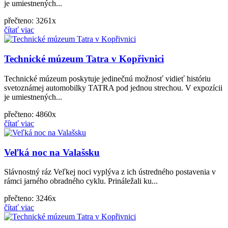
je umiestnených...
přečteno: 3261x
čítať viac
Technické múzeum Tatra v Kopřivnici
Technické múzeum poskytuje jedinečnú možnosť vidieť históriu
svetoznámej automobilky TATRA pod jednou strechou. V expozícii
je umiestnených...
přečteno: 4860x
čítať viac
Veľká noc na Valašsku
Slávnostný ráz Veľkej noci vyplýva z ich ústredného postavenia v
rámci jarného obradného cyklu. Prináležali ku...
přečteno: 3246x
čítať viac