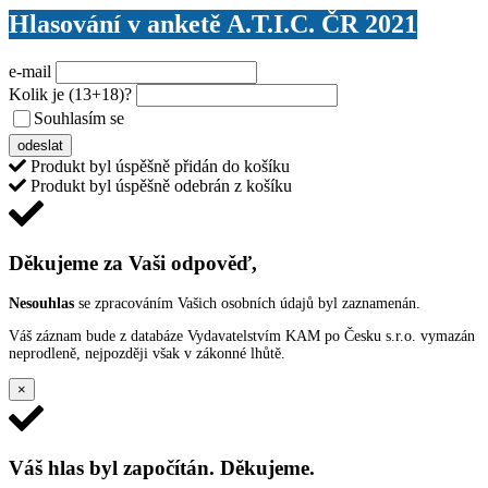
Hlasování v anketě A.T.I.C. ČR 2021
e-mail
Kolik je
(13+18)
?
Souhlasím se
VŠEOBECNÝMI PODMÍNKAMI ANKETY O CENY
odeslat
Produkt byl úspěšně přidán do košíku
Produkt byl úspěšně odebrán z košíku
Děkujeme za Vaši odpověď,
Nesouhlas
se zpracováním Vašich osobních údajů byl zaznamenán.
Váš záznam bude z databáze Vydavatelstvím KAM po Česku s.r.o. vymazán
neprodleně, nejpozději však v zákonné lhůtě.
×
Váš hlas byl započítán. Děkujeme.