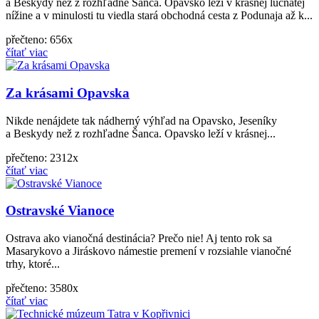
a Beskydy než z rozhľadne Šanca. Opavsko leží v krásnej lúčnatej
nížine a v minulosti tu viedla stará obchodná cesta z Podunaja až k...
přečteno: 656x
čítať viac
Za krásami Opavska
Nikde nenájdete tak nádherný výhľad na Opavsko, Jeseníky
a Beskydy než z rozhľadne Šanca. Opavsko leží v krásnej...
přečteno: 2312x
čítať viac
Ostravské Vianoce
Ostrava ako vianočná destinácia? Prečo nie! Aj tento rok sa
Masarykovo a Jiráskovo námestie premení v rozsiahle vianočné
trhy, ktoré...
přečteno: 3580x
čítať viac