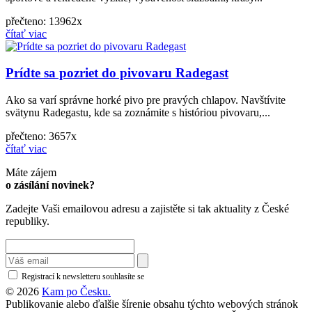
přečteno: 13962x
čítať viac
Prídte sa pozriet do pivovaru Radegast
Ako sa varí správne horké pivo pre pravých chlapov. Navštívite
svätynu Radegastu, kde sa zoznámite s históriou pivovaru,...
přečteno: 3657x
čítať viac
Máte zájem
o zásílání novinek?
Zadejte Vaši emailovou adresu a zajistěte si tak aktuality z České
republiky.
Registrací k newsletteru souhlasíte se
zásadami ochrany osobních údajů
© 2026
Kam po Česku.
Publikovanie alebo ďalšie šírenie obsahu týchto webových stránok