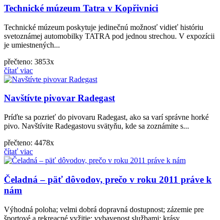
Technické múzeum Tatra v Kopřivnici
Technické múzeum poskytuje jedinečnú možnosť vidieť históriu
svetoznámej automobilky TATRA pod jednou strechou. V expozícii
je umiestnených...
přečteno: 3853x
čítať viac
Navštívte pivovar Radegast
Príďte sa pozrieť do pivovaru Radegast, ako sa varí správne horké
pivo. Navštívite Radegastovu svätyňu, kde sa zoznámite s...
přečteno: 4478x
čítať viac
Čeladná – päť dôvodov, prečo v roku 2011 práve k
nám
Výhodná poloha; velmi dobrá dopravná dostupnost; zázemie pre
športové a rekreacné vyžitie; vybavenost službami; krásy...