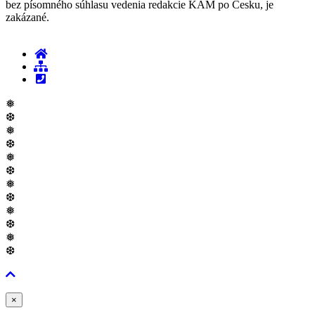
bez písomného súhlasu vedenia redakcie KAM po Česku, je
zakázané.
❅
❆
❅
❆
❅
❆
❅
❆
❅
❆
❅
❆
Zavřít
×