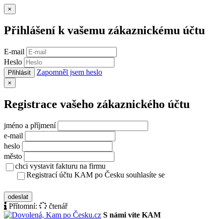
Zavřít
×
Přihlášení k vašemu zákaznickému účtu
E-mail
Heslo
Zapomněl jsem heslo
Přihlásit
Zavřít
×
Registrace vašeho zákaznického účtu
jméno a příjmení
e-mail
heslo
město
chci vystavit fakturu na firmu
Registrací účtu KAM po Česku souhlasíte se
zásady ochrany osobních údajů
odeslat
Přítomní:
čtenář
S námi víte KAM