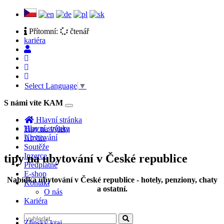
Přítomní:
čtenář
kariéra
Select Language
▼
S námi víte KAM
Toggle
navigation
Hlavní stránka
Hlavní stránka
Tipy na výlety
Ubytování
Archiv
Soutěže
Inzerce
tipy na ubytování v České republice
Předplatné
E-shop
Nabídka ubytování v České republice - hotely, penziony, chaty
Kontakt
a ostatní.
O nás
Kariéra
Zlínský kraj