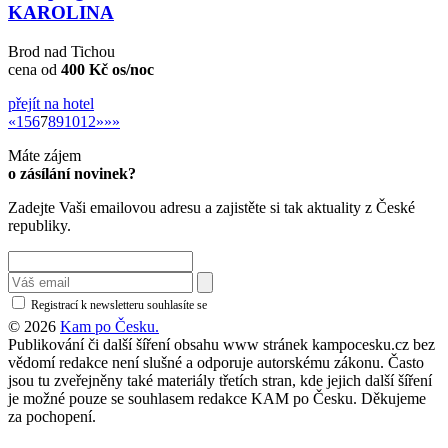
KAROLINA
Brod nad Tichou
cena od
400 Kč os/noc
přejít na hotel
«
»
«
1
5
6
7
8
9
10
12
»
»»
Máte zájem
o zásílání novinek?
Zadejte Vaši emailovou adresu a zajistěte si tak aktuality z České
republiky.
Registrací k newsletteru souhlasíte se
zásadami ochrany osobních údajů
© 2026
Kam po Česku.
Publikování či další šíření obsahu www stránek kampocesku.cz bez
vědomí redakce není slušné a odporuje autorskému zákonu. Často
jsou tu zveřejněny také materiály třetích stran, kde jejich další šíření
je možné pouze se souhlasem redakce KAM po Česku. Děkujeme
za pochopení.