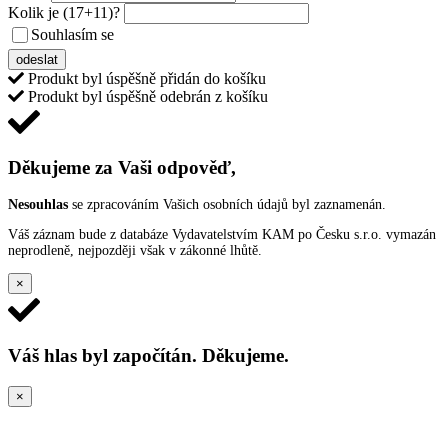
Kolik je
(17+11)
?
Souhlasím se
VŠEOBECNÝMI PODMÍNKAMI ANKETY O CENY
odeslat
Produkt byl úspěšně přidán do košíku
Produkt byl úspěšně odebrán z košíku
Děkujeme za Vaši odpověď,
Nesouhlas
se zpracováním Vašich osobních údajů byl zaznamenán.
Váš záznam bude z databáze Vydavatelstvím KAM po Česku s.r.o. vymazán
neprodleně, nejpozději však v zákonné lhůtě.
×
Váš hlas byl započítán. Děkujeme.
×