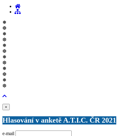
❅
❆
❅
❆
❅
❆
❅
❆
❅
❆
❅
❆
Zavřít
×
Hlasování v anketě A.T.I.C. ČR 2021
e-mail