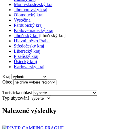
Moravskoslezský kraj
Jihomoravský kraj
Olomoucký kraj
Vysočina
Pardubický kraj
Královehradecký kraj
Jihočeský kraj
Jihočeský kraj
Hlavní město Praha
Středočeský kraj
Liberecký kraj
Plzeňský kraj
Ústecký kraj
Karlovarský kraj
Kraj
Obec
Turistická oblast
Typ ubytování
Nalezené výsledky