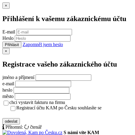
Zavřít
×
Přihlášení k vašemu zákaznickému účtu
E-mail
Heslo
Zapomněl jsem heslo
Přihlásit
Zavřít
×
Registrace vašeho zákaznického účtu
jméno a příjmení
e-mail
heslo
město
chci vystavit fakturu na firmu
Registrací účtu KAM po Česku souhlasíte se
zásady ochrany osobních údajů
odeslat
Přítomní:
čtenář
S námi víte KAM