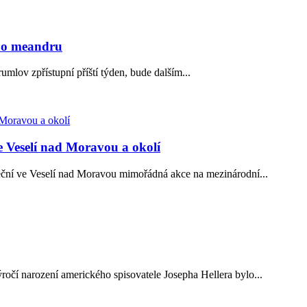
ího meandru
ov zpřístupní příští týden, bude dalším...
e Veselí nad Moravou a okolí
teční ve Veselí nad Moravou mimořádná akce na mezinárodní...
ýročí narození amerického spisovatele Josepha Hellera bylo...