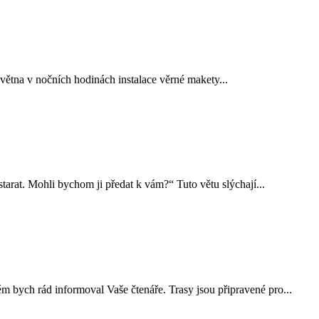
ětna v nočních hodinách instalace věrné makety...
rat. Mohli bychom ji předat k vám?“ Tuto větu slýchají...
ém bych rád informoval Vaše čtenáře. Trasy jsou připravené pro...