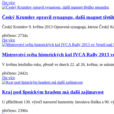
číst více
Český Krumlov opravil synagogu, další magnet třet
Český Krumlov 9. května 2013 Opravená synagoga, kterou Český Kruml
přečteno: 2734x
číst více
Mistrovství světa historických kol IVCA Rally 2013 v
V květnu letošního roku, přesně ve dnech 22. až 26. května, se usku
přečteno: 2442x
číst více
Kraj pod lipnickým hradem má další zajímavost
U příležitosti 130. výročí narození humoristy Jaroslava Haška a 90. v
přečteno: 2396x