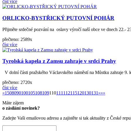
číst více
ORLICKO-BYSTŘICKÝ PUTOVNÍ POHÁR
Přijměte srdečné pozvání na oslavy výročí naší obce ve dnech 22.- 2
přečteno: 2589x
číst více
Tyrolská kapela z Zamsu zahraje v srdci Prahy
V dolní části pražského Václavského náměstí na Můstku zahraje 9. 
přečteno: 2720x
číst více
«
»
«
1
50
80
90
100
105
108
109
110
111
112
115
120
130
131
»
»»
Máte zájem
o zásílání novinek?
Zadejte Vaši emailovou adresu a zajistěte si tak aktuality z České repu