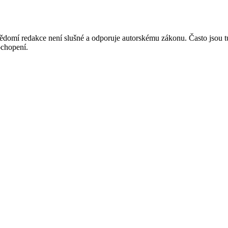
mí redakce není slušné a odporuje autorskému zákonu. Často jsou tu zve
chopení.