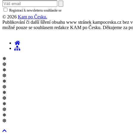
Registrací k newsletteru souhlasíte se
zásadami ochrany osobních údajů
© 2026
Kam po Česku.
Publikování či další šíření obsahu www stránek kampocesku.cz bez vědo
možné pouze se souhlasem redakce KAM po Česku. Děkujeme za po
❅
❆
❅
❆
❅
❆
❅
❆
❅
❆
❅
❆