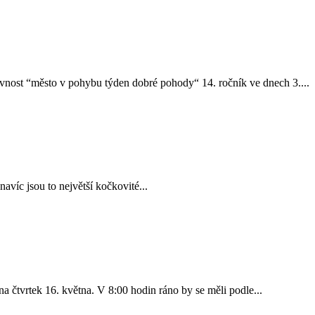
avnost “město v pohybu týden dobré pohody“ 14. ročník ve dnech 3....
navíc jsou to největší kočkovité...
 čtvrtek 16. května. V 8:00 hodin ráno by se měli podle...