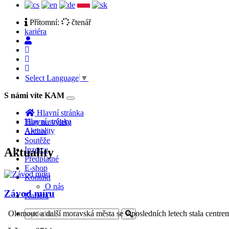
Přítomní:
čtenář
kariéra
Select Language
▼
S námi víte KAM
Toggle
navigation
Hlavní stránka
Hlavní stránka
Tipy na výlety
Aktuality
Archiv
Soutěže
Inzerce
Aktuality
Předplatné
E-shop
Kontakt
O nás
Závod míru
Kariéra
Olomouc a další moravská města se v posledních letech stala centrem č