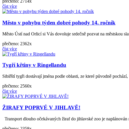
přečteno: 2714x
číst více
Město v pohybu týden dobré pohody 14. ročník
Město Ústí nad Orlicí si Vás dovoluje srdečně pozvat na městskou sl
přečteno: 2362x
číst více
Tygří křtiny v Ringellandu
Sibiřští tygři dostávají jména podle oblasti, ze které původně pochází, 
přečteno: 2560x
číst více
ŽIRAFY POPRVÉ V JIHLAVĚ!
Transport dlouho očekávaných žiraf do jihlavské zoo je naplánován na
přečteno: 2358x