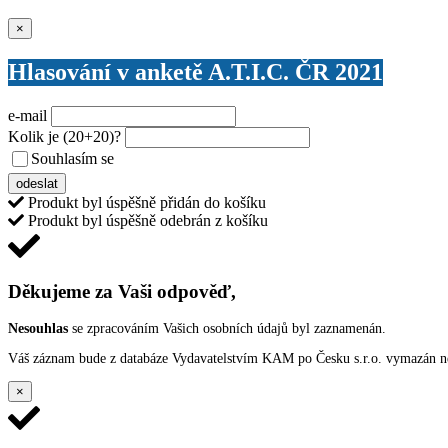
Zavřít
×
Hlasování v anketě A.T.I.C. ČR 2021
e-mail
Kolik je
(20+20)
?
Souhlasím se
VŠEOBECNÝMI PODMÍNKAMI ANKETY O CENY
odeslat
Produkt byl úspěšně přidán do košíku
Produkt byl úspěšně odebrán z košíku
Děkujeme za Vaši odpověď,
Nesouhlas
se zpracováním Vašich osobních údajů byl zaznamenán.
Váš záznam bude z databáze Vydavatelstvím KAM po Česku s.r.o. vymazán nep
×