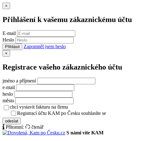
Zavřít
×
Přihlášení k vašemu zákaznickému účtu
E-mail
Heslo
Zapomněl jsem heslo
Přihlásit
Zavřít
×
Registrace vašeho zákaznického účtu
jméno a příjmení
e-mail
heslo
město
chci vystavit fakturu na firmu
Registrací účtu KAM po Česku souhlasíte se
zásady ochrany osob
odeslat
Přítomní:
čtenář
S námi víte KAM