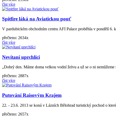
číst více
Spitfire láká na Aviatickou pouť
V pardubickém obchodním centru AFI Palace proběhla v pondělí 6. kv
přečteno: 2634x
číst více
Nevítaní uprchlíci
„Dobrý den. Máme doma velkou vodní želvu a už se o ni nemůžeme sta
přečteno: 2887x
číst více
Putování Raisovým Krajem
22. - 23.6. 2013 se koná v Lázních Bělohrad turistický pochod o kter
přečteno: 2657x