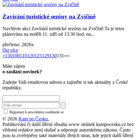
Zavírání turistické sezóny na Zvičíně
Navštivte akci Zavírání turistické sezóny na Zvičíně.Ta je letos
plánována na neděli 11. září od 13:30 hod. na...
přečteno: 2826x
číst více
«
«
1
50
100
110
120
125
129
130
131
»»
Máte zájem
o zásílání novinek?
Zadejte Vaši emailovou adresu a zajistěte si tak aktuality z České
republiky.
Registrací k newsletteru souhlasíte se
zásadami ochrany osobních údajů
© 2026
Kam po Česku.
Publikování či další šíření obsahu www stránek kampocesku.cz bez
vědomí redakce není slušné a odporuje autorskému zákonu. Často
jsou tu zveřejněny také materiály třetích stran, kde jejich další šíření