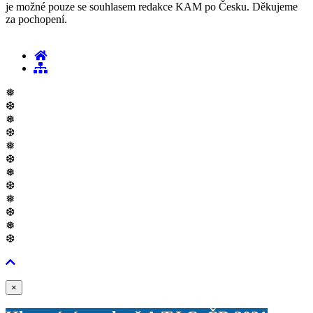
je možné pouze se souhlasem redakce KAM po Česku. Děkujeme
za pochopení.
❅
❆
❅
❆
❅
❆
❅
❆
❅
❆
❅
❆
Zavřít
×