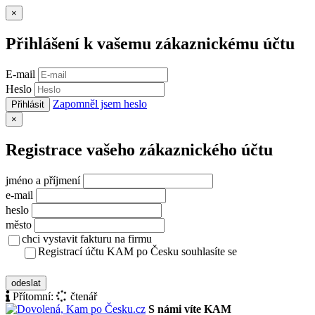
Zavřít
×
Přihlášení k vašemu zákaznickému účtu
E-mail
Heslo
Zapomněl jsem heslo
Přihlásit
Zavřít
×
Registrace vašeho zákaznického účtu
jméno a příjmení
e-mail
heslo
město
chci vystavit fakturu na firmu
Registrací účtu KAM po Česku souhlasíte se
zásady ochrany osobních údajů
odeslat
Přítomní:
čtenář
S námi víte KAM