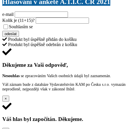
Hlasování v anketě A.T.I.C. ČR 2021
e-mail
Kolik je
(11+15)
?
Souhlasím se
VŠEOBECNÝMI PODMÍNKAMI ANKETY O CENY
odeslat
Produkt byl úspěšně přidán do košíku
Produkt byl úspěšně odebrán z košíku
Děkujeme za Vaši odpověď,
Nesouhlas
se zpracováním Vašich osobních údajů byl zaznamenán.
Váš záznam bude z databáze Vydavatelstvím KAM po Česku s.r.o. vymazán
neprodleně, nejpozději však v zákonné lhůtě.
×
Váš hlas byl započítán. Děkujeme.