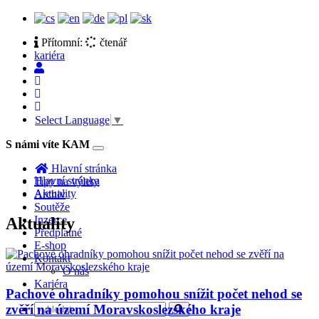
Přítomní:
čtenář
kariéra
Select Language
▼
S námi víte KAM
Toggle
navigation
Hlavní stránka
Hlavní stránka
Tipy na výlety
Aktuality
Archiv
Soutěže
Inzerce
Aktuality
Předplatné
E-shop
Kontakt
O nás
Kariéra
Pachové ohradníky pomohou snížit počet nehod se
zvěří na území Moravskoslezského kraje