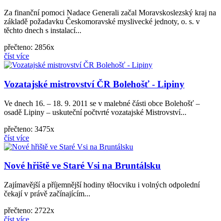
Za finanční pomoci Nadace Generali začal Moravskoslezský kraj na
základě požadavku Českomoravské myslivecké jednoty, o. s. v
těchto dnech s instalací...
přečteno: 2856x
číst více
Vozatajské mistrovství ČR Bolehošť - Lipiny
Ve dnech 16. – 18. 9. 2011 se v malebné části obce Bolehošť –
osadě Lipiny – uskuteční počtvrté vozatajské Mistrovství...
přečteno: 3475x
číst více
Nové hřiště ve Staré Vsi na Bruntálsku
Zajímavější a příjemnější hodiny tělocviku i volných odpolední
čekají v právě začínajícím...
přečteno: 2722x
číst více