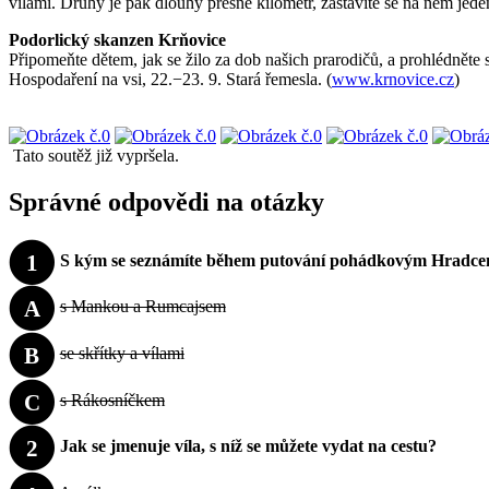
vílami. Druhý je pak dlouhý přesně kilometr, zastavíte se na něm jede
Podorlický skanzen Krňovice
Připomeňte dětem, jak se žilo za dob našich prarodičů, a prohlédněte 
Hospodaření na vsi, 22.−23. 9. Stará řemesla. (
www.krnovice.cz
)
Tato soutěž již vypršela.
Správné odpovědi na otázky
1
S kým se seznámíte během putování pohádkovým Hradce
A
s Mankou a Rumcajsem
B
se skřítky a vílami
C
s Rákosníčkem
2
Jak se jmenuje víla, s níž se můžete vydat na cestu?