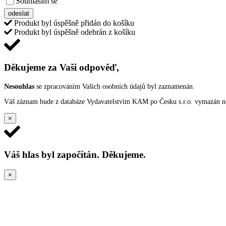
Souhlasím se
VŠEOBECNÝMI PODMÍNKAMI ANKETY O CENY
odeslat
Produkt byl úspěšně přidán do košíku
Produkt byl úspěšně odebrán z košíku
Děkujeme za Vaši odpověď,
Nesouhlas
se zpracováním Vašich osobních údajů byl zaznamenán.
Váš záznam bude z databáze Vydavatelstvím KAM po Česku s.r.o. vymazán nep
×
Váš hlas byl započítán. Děkujeme.
×