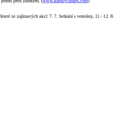
jí přímo před zámkem. (
www.kinskycastles.com
)
teré ze zajímavých akcí: 7. 7. Setkání s veterány, 11.−12. 8.