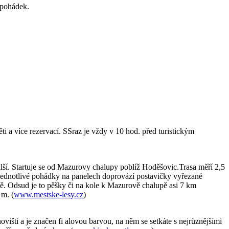
 pohádek.
i a více rezervací. SSraz je vždy v 10 hod. před turistickým
lší. Startuje se od Mazurovy chalupy poblíž Hoděšovic.Trasa měří 2,5
 Jednotlivé pohádky na panelech doprovází postavičky vyřezané
ě. Odsud je to pěšky či na kole k Mazurově chalupě asi 7 km
 m. (
www.mestske-lesy.cz
)
šti a je značen fi alovou barvou, na něm se setkáte s nejrůznějšími