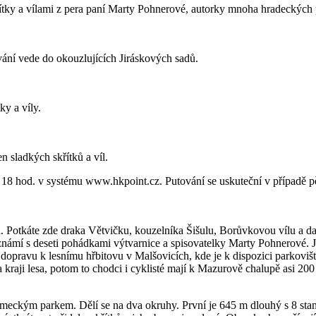
tky a vílami z pera paní Marty Pohnerové, autorky mnoha hradeckých
ání vede do okouzlujících Jiráskových sadů.
ky a víly.
 sladkých skřítků a víl.
 18 hod. v systému www.hkpoint.cz. Putování se uskuteční v případě pět
n. Potkáte zde draka Větvičku, kouzelníka Šišulu, Borůvkovou vílu a da
eznámí s deseti pohádkami výtvarnice a spisovatelky Marty Pohnerové.
pravu k lesnímu hřbitovu v Malšovicích, kde je k dispozici parkovišt
 kraji lesa, potom to chodci i cyklisté mají k Mazurově chalupě asi 200
kým parkem. Dělí se na dva okruhy. První je 645 m dlouhý s 8 stanovi