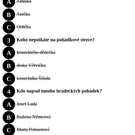
A
Amálka
B
Anička
C
Orlička
3
Koho nepotkáte na pohádkové stezce?
A
kouzelného dědečka
B
draka Větvičku
C
kouzelníka Šišulu
4
Kdo napsal mnoho hradeckých pohádek?
A
Josef Lada
B
Božena Němcová
C
Marta Pohnerová