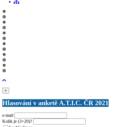
❅
❆
❅
❆
❅
❆
❅
❆
❅
❆
❅
❆
Zavřít
×
Hlasování v anketě A.T.I.C. ČR 2021
e-mail
Kolik je
(3+20)
?