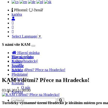
Přítomní:
čtenář
kariéra
Select Language
▼
S námi víte KAM
Toggle
navigation
Hlavní stránka
Hlavní stránka
Tipy na výlety
Královéhradecký
Archiv
Soutěže
Soutěže
KAM s dětmi? Přece na Hradecko!
Inzerce
Předplatné
E-shop
KAM s dětmi? Přece na Hradecko!
Kontakt
O nás
03.06.2012 | 00:00
Kariéra
Turisticky významné území Hradecko je ideálním místem pro malé 