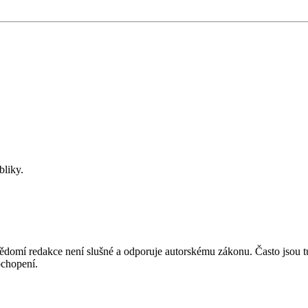
bliky.
mí redakce není slušné a odporuje autorskému zákonu. Často jsou tu zve
chopení.