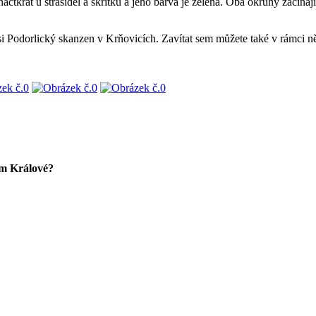
náctkrát u strašidel a skřítků a jeho barva je zelená. Oba okruhy začína
si Podorlický skanzen v Krňovicích. Zavítat sem můžete také v rámci něk
m Králové?