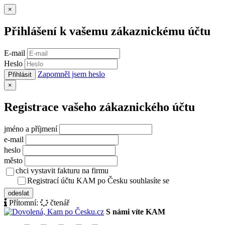
Zavřít
×
Přihlášení k vašemu zákaznickému účtu
E-mail
Heslo
Zapomněl jsem heslo
Přihlásit
Zavřít
×
Registrace vašeho zákaznického účtu
jméno a příjmení
e-mail
heslo
město
chci vystavit fakturu na firmu
Registrací účtu KAM po Česku souhlasíte se
zásady ochrany osob
odeslat
Přítomní:
čtenář
S námi víte KAM