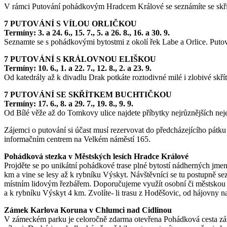
V rámci Putování pohádkovým Hradcem Králové se seznámíte se skří
7 PUTOVÁNÍ S VÍLOU ORLIČKOU
Termíny: 3. a 24. 6., 15. 7., 5. a 26. 8., 16. a 30. 9.
Seznamte se s pohádkovými bytostmi z okolí řek Labe a Orlice. Putov
7 PUTOVÁNÍ S KRÁLOVNOU ELIŠKOU
Termíny: 10. 6., 1. a 22. 7., 12. 8., 2. a 23. 9.
Od katedrály až k divadlu Drak potkáte roztodivné milé i zlobivé skřít
7 PUTOVÁNÍ SE SKŘÍTKEM BUCHTIČKOU
Termíny: 17. 6., 8. a 29. 7., 19. 8., 9. 9.
Od Bílé věže až do Tomkovy ulice najdete příbytky nejrůznějších nejen
Zájemci o putování si účast musí rezervovat do předcházejícího pátku
informačním centrem na Velkém náměstí 165.
Pohádková stezka v Městských lesích Hradce Králové
Projděte se po unikátní pohádkové trase plné bytostí nádherných jme
km a vine se lesy až k rybníku Výskyt. Návštěvníci se tu postupně s
místním lidovým řezbářem. Doporučujeme využít osobní či městskou do
a k rybníku Výskyt 4 km. Zvolíte- li trasu z Hoděšovic, od hájovny na
Zámek Karlova Koruna v Chlumci nad Cidlinou
V zámeckém parku je celoročně zdarma otevřena Pohádková cesta zámec