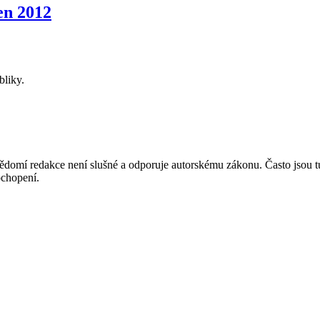
n 2012
bliky.
mí redakce není slušné a odporuje autorskému zákonu. Často jsou tu zve
chopení.