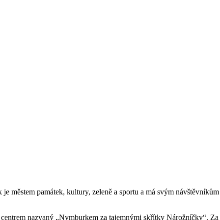
 městem památek, kultury, zeleně a sportu a má svým návštěvníkům roz
ým centrem nazvaný „Nymburkem za tajemnými skřítky Nárožníčky“. Za 