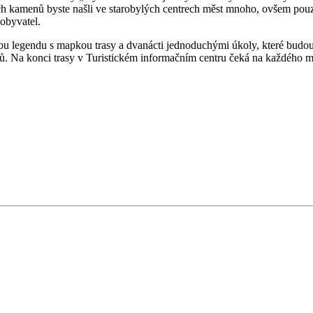
 kamenů byste našli ve starobylých centrech měst mnoho, ovšem pouze 
 obyvatel.
dnou legendu s mapkou trasy a dvanácti jednoduchými úkoly, které bu
ů. Na konci trasy v Turistickém informačním centru čeká na každého m