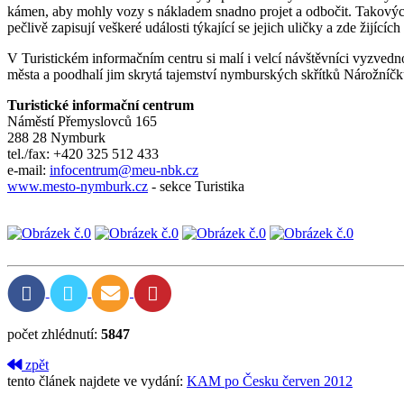
kámen, aby mohly vozy s nákladem snadno projet a odbočit. Takových
pečlivě zapisují veškeré události týkající se jejich uličky a zde žijících
V Turistickém informačním centru si malí i velcí návštěvníci vyzve
města a poodhalí jim skrytá tajemství nymburských skřítků Nárožníčk
Turistické informační centrum
Náměstí Přemyslovců 165
288 28 Nymburk
tel./fax: +420 325 512 433
e-mail:
infocentrum@meu-nbk.cz
www.mesto-nymburk.cz
- sekce Turistika
počet zhlédnutí:
5847
zpět
tento článek najdete ve vydání:
KAM po Česku červen 2012