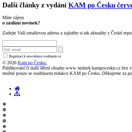
Další články z vydání
KAM po Česku červe
Máte zájem
o zásílání novinek?
Zadejte Vaši emailovou adresu a zajistěte si tak aktuality z České repu
Registrací k newsletteru souhlasíte se
zásadami ochrany osobních údajů
© 2026
Kam po Česku.
Publikování či další šíření obsahu www stránek kampocesku.cz bez vědo
možné pouze se souhlasem redakce KAM po Česku. Děkujeme za po
❅
❆
❅
❆
❅