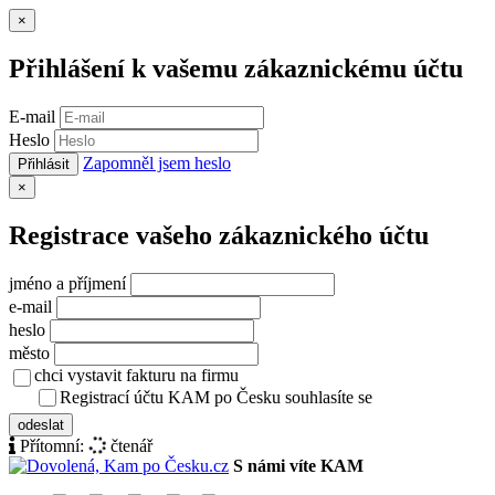
Zavřít
×
Přihlášení k vašemu zákaznickému účtu
E-mail
Heslo
Zapomněl jsem heslo
Přihlásit
Zavřít
×
Registrace vašeho zákaznického účtu
jméno a příjmení
e-mail
heslo
město
chci vystavit fakturu na firmu
Registrací účtu KAM po Česku souhlasíte se
zásady ochrany osob
odeslat
Přítomní:
čtenář
S námi víte KAM