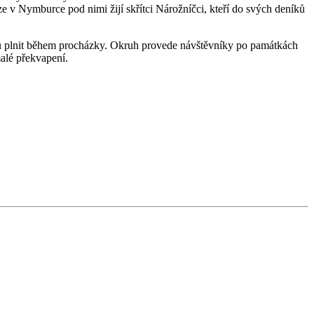
v Nymburce pod nimi žijí skřítci Nárožníčci, kteří do svých deníků
dou plnit během procházky. Okruh provede návštěvníky po památkách
alé překvapení.