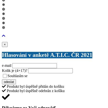
❆
❅
❆
❅
❆
❅
❆
Zavřít
×
Hlasování v anketě A.T.I.C. ČR 2021
e-mail
Kolik je
(4+17)
?
Souhlasím se
VŠEOBECNÝMI PODMÍNKAMI ANKETY O CENY
odeslat
Produkt byl úspěšně přidán do košíku
Produkt byl úspěšně odebrán z košíku
Děkujeme za Vaši odpověď,