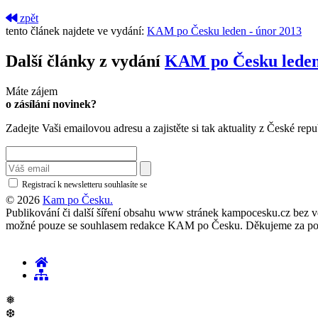
zpět
tento článek najdete ve vydání:
KAM po Česku leden - únor 2013
Další články z vydání
KAM po Česku leden
Máte zájem
o zásílání novinek?
Zadejte Vaši emailovou adresu a zajistěte si tak aktuality z České repu
Registrací k newsletteru souhlasíte se
zásadami ochrany osobních údajů
© 2026
Kam po Česku.
Publikování či další šíření obsahu www stránek kampocesku.cz bez vědo
možné pouze se souhlasem redakce KAM po Česku. Děkujeme za po
❅
❆