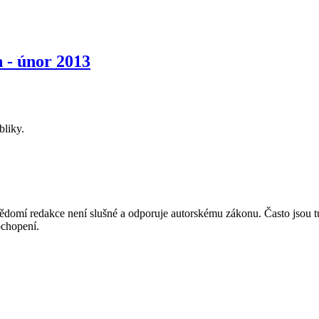
 - únor 2013
bliky.
mí redakce není slušné a odporuje autorskému zákonu. Často jsou tu zve
chopení.