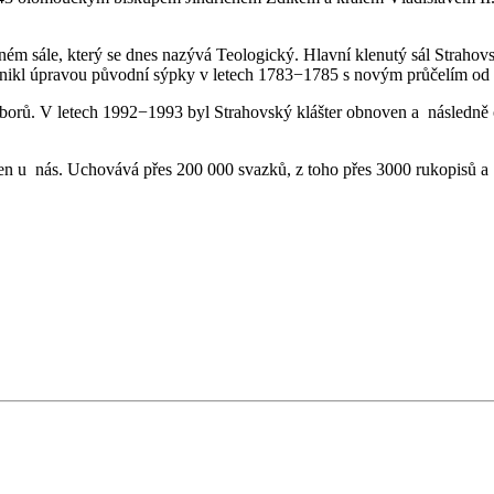
ném sále, který se dnes nazývá Teologický. Hlavní klenutý sál Strahov
ikl úpravou původní sýpky v letech 1783−1785 s novým průčelím od I. 
áborů. V letech 1992−1993 byl Strahovský klášter obnoven a následně o
en u nás. Uchovává přes 200 000 svazků, z toho přes 3000 rukopisů a 