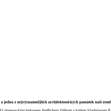
h a jedna z nejvýznamnějších architektonických památek naší země.
43 olomouckým biskupem Jindřichem Zdíkem a králem Vladislavem II. Dn