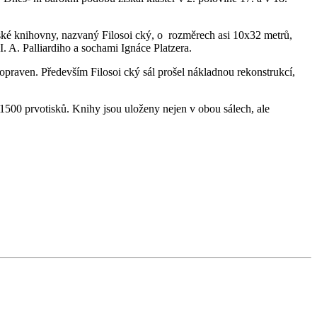
ské knihovny, nazvaný Filosoi cký, o rozměrech asi 10x32 metrů,
A. Palliardiho a sochami Ignáce Platzera.
praven. Především Filosoi cký sál prošel nákladnou rekonstrukcí,
1500 prvotisků. Knihy jsou uloženy nejen v obou sálech, ale