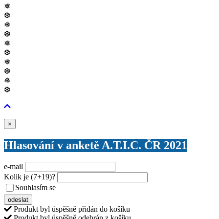
❅
❆
❅
❆
❅
❆
❅
❆
❅
❆
Zavřít
×
Hlasování v anketě A.T.I.C. ČR 2021
e-mail
Kolik je
(7+19)
?
Souhlasím se
VŠEOBECNÝMI PODMÍNKAMI ANKETY O CENY
odeslat
Produkt byl úspěšně přidán do košíku
Produkt byl úspěšně odebrán z košíku