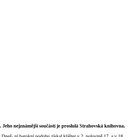
 Jeho nejznámější součástí je proslulá Strahovská knihovna.
eš- ní barokní podobu získal klášter v 2. polovině 17. a v 18.