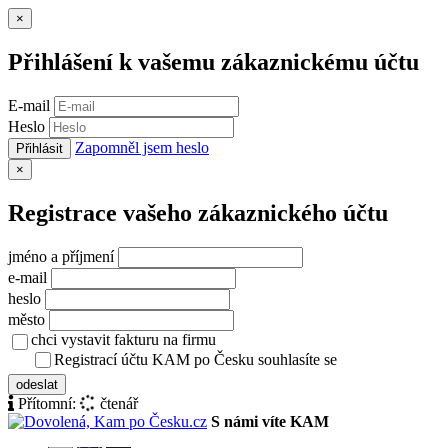
Zavřít
×
Přihlášení k vašemu zákaznickému účtu
E-mail
Heslo
Zapomněl jsem heslo
Přihlásit
Zavřít
×
Registrace vašeho zákaznického účtu
jméno a příjmení
e-mail
heslo
město
chci vystavit fakturu na firmu
Registrací účtu KAM po Česku souhlasíte se
zásady ochrany osob
odeslat
Přítomní:
čtenář
S námi víte KAM