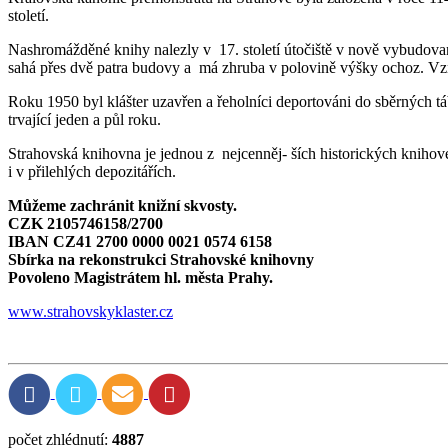
století.
Nashromážděné knihy nalezly v 17. století útočiště v nově vybudova
sahá přes dvě patra budovy a má zhruba v polovině výšky ochoz. Vzn
Roku 1950 byl klášter uzavřen a řeholníci deportováni do sběrných t
trvající jeden a půl roku.
Strahovská knihovna je jednou z nejcenněj- ších historických knihov
i v přilehlých depozitářích.
Můžeme zachránit knižní skvosty.
CZK 2105746158/2700
IBAN CZ41 2700 0000 0021 0574 6158
Sbírka na rekonstrukci Strahovské knihovny
Povoleno Magistrátem hl. města Prahy.
www.strahovskyklaster.cz
počet zhlédnutí:
4887