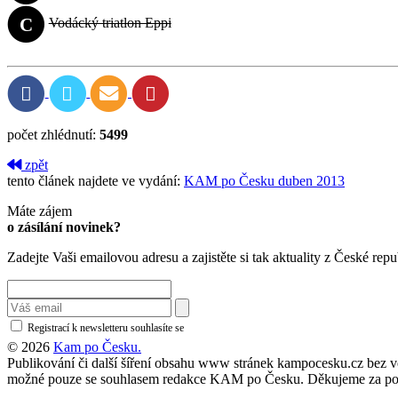
C
Vodácký triatlon Eppi
počet zhlédnutí:
5499
zpět
tento článek najdete ve vydání:
KAM po Česku duben 2013
Máte zájem
o zásílání novinek?
Zadejte Vaši emailovou adresu a zajistěte si tak aktuality z České repu
Registrací k newsletteru souhlasíte se
zásadami ochrany osobních údajů
© 2026
Kam po Česku.
Publikování či další šíření obsahu www stránek kampocesku.cz bez vědo
možné pouze se souhlasem redakce KAM po Česku. Děkujeme za po