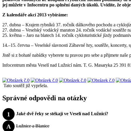
jej můžete v Infocentru po splnění daných úkolů. Uvidíte, že obje
Z kalendáře akcí 2013 vybíráme:
27. dubna – Krajem rybníků 37. ročník dálkového pochodu a cyklojíz
27. dubna – Veselský vodácký maraton 24. ročník vodácké soutěže na
25. května – Jaro na blatech 14. ročník cykloturistické jízdy podmani
14.–15. června – Veselské slavnosti Zábavné hry, soutěže, koncerty, sp
Jistě si z bohaté nabídky vyberete tu pravou pro sebe a přijmete naš
Infocentrum města Veselí nad Lužnicí nám. T. G. Masaryka 25 391 81
Tato soutěž již vypršela.
Správné odpovědi na otázky
1
Jaké dvě řeky se stékají ve Veselí nad Lužnicí?
A
Lužnice a Blanice