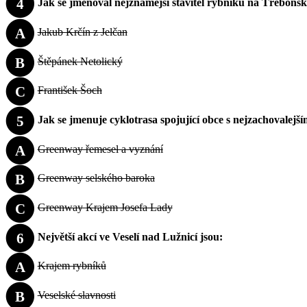
4
Jak se jmenoval nejznámější stavitel rybníků na Třeboňs
A
Jakub Krčín z Jelčan
B
Štěpánek Netolický
C
František Šoch
5
Jak se jmenuje cyklotrasa spojující obce s nejzachovalejš
A
Greenway řemesel a vyznání
B
Greenway selského baroka
C
Greenway Krajem Josefa Lady
6
Největší akcí ve Veselí nad Lužnicí jsou:
A
Krajem rybníků
B
Veselské slavnosti