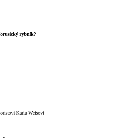
Horusický rybník?
loristovi Karlu Weisovi