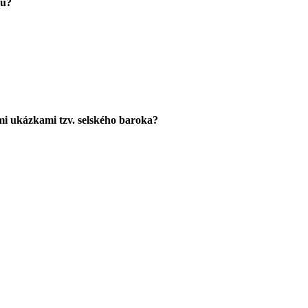
ku?
ími ukázkami tzv. selského baroka?