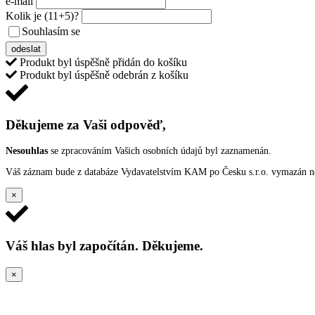
e-mail
Kolik je
(11+5)
?
Souhlasím se
VŠEOBECNÝMI PODMÍNKAMI ANKETY O CENY
odeslat
Produkt byl úspěšně přidán do košíku
Produkt byl úspěšně odebrán z košíku
Děkujeme za Vaši odpověď,
Nesouhlas
se zpracováním Vašich osobních údajů byl zaznamenán.
Váš záznam bude z databáze Vydavatelstvím KAM po Česku s.r.o. vymazán nep
×
Váš hlas byl započítán. Děkujeme.
×