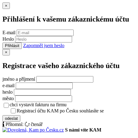
Zavřít
×
Přihlášení k vašemu zákaznickému účtu
E-mail
Heslo
Zapomněl jsem heslo
Přihlásit
Zavřít
×
Registrace vašeho zákaznického účtu
jméno a příjmení
e-mail
heslo
město
chci vystavit fakturu na firmu
Registrací účtu KAM po Česku souhlasíte se
zásady ochrany osob
odeslat
Přítomní:
čtenář
S námi víte KAM