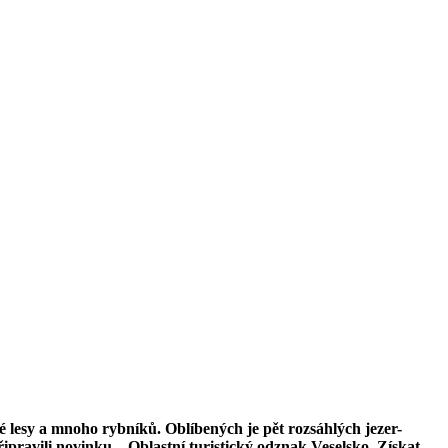
lé lesy a mnoho rybníků. Oblíbených je pět rozsáhlých jezer-
ipravili novinku – Oblastní turistický odznak Veselsko. Získat