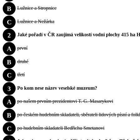
B
Lužnice a Stropnice
C
Lužnice a Nežárka
2
Jaké pořadí v ČR zaujímá velikostí vodní plochy 415 ha 
A
první
B
druhé
C
třetí
3
Po kom nese název veselské muzeum?
A
po našem prvním prezidentovi T. G. Masarykovi
B
po českém hudebním skladateli, sběrateli lidových písní a folk
C
po hudebním skladateli Bedřichu Smetanovi