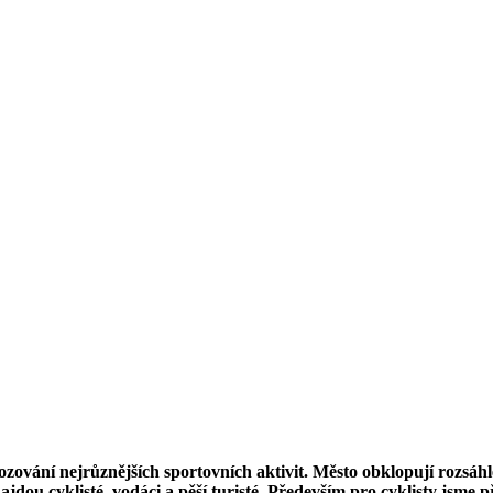
vozování nejrůznějších sportovních aktivit. Město obklopují rozsáh
dou cyklisté, vodáci a pěší turisté. Především pro cyklisty jsme př