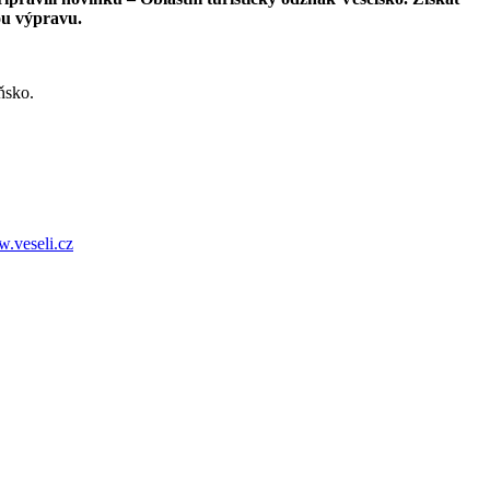
nou výpravu.
ňsko.
.veseli.cz