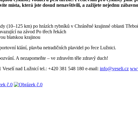
víte místa, která jste dosud nenavštívili, a zažijete nejednu zábav
dy (10–125 km) po hrázích rybníků v Chráněné krajinné oblasti Třebo
vazující na závod Po třech řekách
vou blatskou krajinou
ortovní klání, plavba netradičních plavidel po řece Lužnici.
e pozvání. A nezapomeňte – ve zdravém těle zdravý duch!
 Veselí nad Lužnicí tel.: +420 381 548 180 e-mail:
info@veseli.cz
www