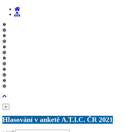
❅
❆
❅
❆
❅
❆
❅
❆
❅
❆
❅
❆
Zavřít
×
Hlasování v anketě A.T.I.C. ČR 2021