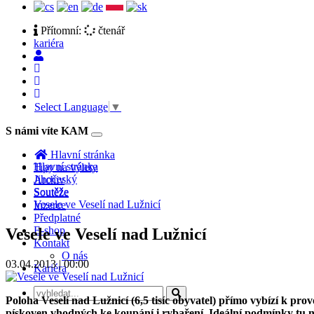
Přítomní:
čtenář
kariéra
Select Language
▼
S námi víte KAM
Toggle
navigation
Hlavní stránka
Hlavní stránka
Tipy na výlety
Jihočeský
Archiv
Soutěže
Soutěže
Vesele ve Veselí nad Lužnicí
Inzerce
Předplatné
E-shop
Vesele ve Veselí nad Lužnicí
Kontakt
O nás
03.04.2013 | 00:00
Kariéra
Poloha Veselí nad Lužnicí (6,5 tisíc obyvatel) přímo vybízí k pro
pískoven vhodných ke koupání i rybaření. Ideální podmínky tu naj