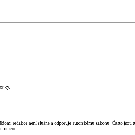
bliky.
mí redakce není slušné a odporuje autorskému zákonu. Často jsou tu zve
chopení.