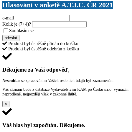
Hlasování v anketě A.T.I.C. ČR 2021
e-mail
Kolik je
(7+4)
?
Souhlasím se
VŠEOBECNÝMI PODMÍNKAMI ANKETY O CENY
odeslat
Produkt byl úspěšně přidán do košíku
Produkt byl úspěšně odebrán z košíku
Děkujeme za Vaši odpověď,
Nesouhlas
se zpracováním Vašich osobních údajů byl zaznamenán.
Váš záznam bude z databáze Vydavatelstvím KAM po Česku s.r.o. vymazán
neprodleně, nejpozději však v zákonné lhůtě.
×
Váš hlas byl započítán. Děkujeme.