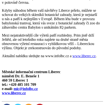
v polovině června.
Kdyby náhodou během vaší návštěvy Liberce pršelo, můžete se
schovat do velkých skleníků botanické zahrady, která je nejstarší
u nás a patří k nejlepším v Evropě. Během léta bude v provozu
babylonská tramvaj, která vás sveze z botanické zahrady či zoo do
zábavního centra Babylon s unikátním IQ parkem.
Mezi nejatraktivnější cíle výletů patří rozhledny. Prim jistě drží
Ještěd, ale od letošního roku najdete na druhé straně města
obnovenou výletní restauraci s vyhlídkovou věží – Libereckou
výšinu. Objekt je zrekonstruován do původní podoby.
Aktuální nabídku sledujte na www.infolbc.cz a
www.liberec.cz
.
Městské informační centrum Liberec
náměstí Dr. E. Beneše 1
460 59 Liberec 1
tel.: +420 485 101 709
e-mail:
mic@infolbc.cz
www.liberec.cz