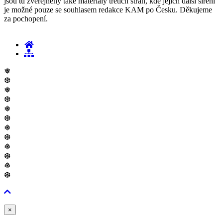
jsou tu zveřejněny také materiály třetích stran, kde jejich další šíření
je možné pouze se souhlasem redakce KAM po Česku. Děkujeme
za pochopení.
❅
❆
❅
❆
❅
❆
❅
❆
❅
❆
❅
❆
Zavřít
×