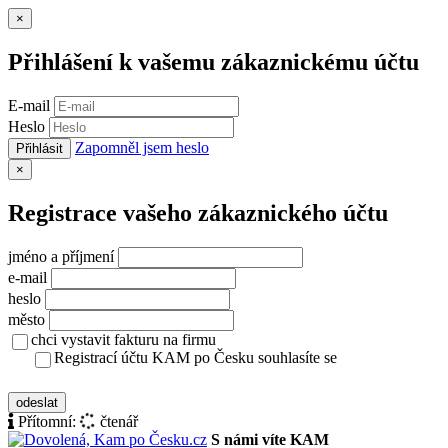
Zavřít
×
Přihlášení k vašemu zákaznickému účtu
E-mail
Heslo
Zapomněl jsem heslo
Přihlásit
Zavřít
×
Registrace vašeho zákaznického účtu
jméno a příjmení
e-mail
heslo
město
chci vystavit fakturu na firmu
Registrací účtu KAM po Česku souhlasíte se
zásady ochrany osobních údajů
odeslat
Přítomní:
čtenář
S námi víte KAM