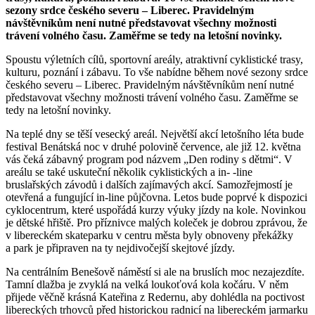
sezony srdce českého severu – Liberec. Pravidelným
návštěvníkům není nutné představovat všechny možnosti
trávení volného času. Zaměřme se tedy na letošní novinky.
Spoustu výletních cílů, sportovní areály, atraktivní cyklistické trasy,
kulturu, poznání i zábavu. To vše nabídne během nové sezony srdce
českého severu – Liberec. Pravidelným návštěvníkům není nutné
představovat všechny možnosti trávení volného času. Zaměřme se
tedy na letošní novinky.
Na teplé dny se těší vesecký areál. Největší akcí letošního léta bude
festival Benátská noc v druhé polovině července, ale již 12. května
vás čeká zábavný program pod názvem „Den rodiny s dětmi“. V
areálu se také uskuteční několik cyklistických a in- -line
bruslařských závodů i dalších zajímavých akcí. Samozřejmostí je
otevřená a fungující in-line půjčovna. Letos bude poprvé k dispozici
cyklocentrum, které uspořádá kurzy výuky jízdy na kole. Novinkou
je dětské hřiště. Pro příznivce malých koleček je dobrou zprávou, že
v libereckém skateparku v centru města byly obnoveny překážky
a park je připraven na ty nejdivočejší skejtové jízdy.
Na centrálním Benešově náměstí si ale na bruslích moc nezajezdíte.
Tamní dlažba je zvyklá na velká loukoťová kola kočáru. V něm
přijede věčně krásná Kateřina z Redernu, aby dohlédla na poctivost
libereckých trhovců před historickou radnicí na libereckém jarmarku